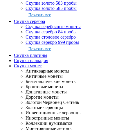
Скупка золото 583 пробы
Скупка золото 585 пробы
Показать все
Скупка серебра
Скупка серебряные монеты
Скупка серебро 84 пробы
Скупка столовое серебро
Скупка серебро 999 пробы
Показать все
Скупка платины
Скупка палладия
Скупка монет
Антикварные монеты
Античные монеты
Биметаллические монеты
Бронзовые монеты
Донативные монеты
Дорогие монеты
Золотой Червонец Сеятель
Золотые червонцы
Инвестиционные червонцы
Иностранные монеты
Коллекции нумизматов
Монетовидные жетоны