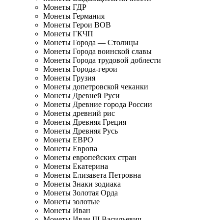
Монеты ГДР
Монеты Германия
Монеты Герои ВОВ
Монеты ГКЧП
Монеты Города — Столицы
Монеты Города воинской славы
Монеты Города трудовой доблести
Монеты Города-герои
Монеты Грузия
Монеты допетровской чеканки
Монеты Древней Руси
Монеты Древние города России
Монеты древний рис
Монеты Древняя Греция
Монеты Древняя Русь
Монеты ЕВРО
Монеты Европа
Монеты европейских стран
Монеты Екатерина
Монеты Елизавета Петровна
Монеты Знаки зодиака
Монеты Золотая Орда
Монеты золотые
Монеты Иван
Монеты Иван III Васильевич