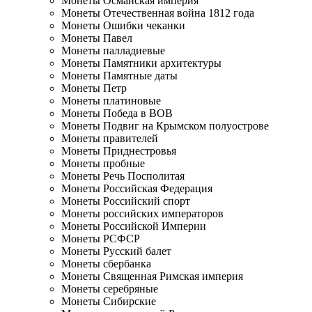
Монеты Османская империя
Монеты Отечественная война 1812 года
Монеты Ошибки чеканки
Монеты Павел
Монеты палладиевые
Монеты Памятники архитектуры
Монеты Памятные даты
Монеты Петр
Монеты платиновые
Монеты Победа в ВОВ
Монеты Подвиг на Крымском полуострове
Монеты правителей
Монеты Приднестровья
Монеты пробные
Монеты Речь Посполитая
Монеты Российская Федерация
Монеты Российский спорт
Монеты российских императоров
Монеты Российской Империи
Монеты РСФСР
Монеты Русский балет
Монеты сбербанка
Монеты Священная Римская империя
Монеты серебряные
Монеты Сибирские