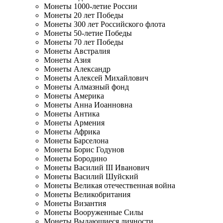
Монеты 1000-летие России
Монеты 20 лет Победы
Монеты 300 лет Российского флота
Монеты 50-летие Победы
Монеты 70 лет Победы
Монеты Австралия
Монеты Азия
Монеты Александр
Монеты Алексей Михайлович
Монеты Алмазный фонд
Монеты Америка
Монеты Анна Иоанновна
Монеты Антика
Монеты Армения
Монеты Африка
Монеты Барселона
Монеты Борис Годунов
Монеты Бородино
Монеты Василий III Иванович
Монеты Василий Шуйский
Монеты Великая отечественная война
Монеты Великобритания
Монеты Византия
Монеты Вооруженные Силы
Монеты Выдающиеся личности