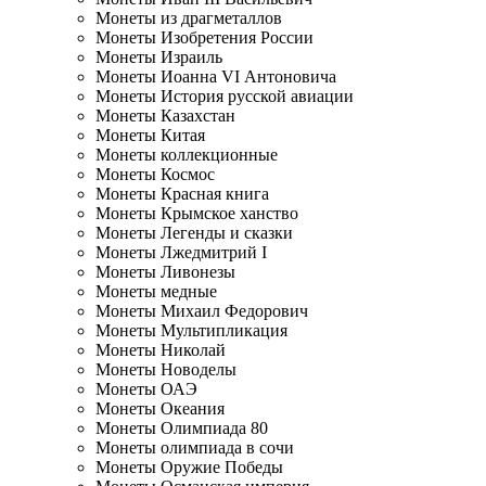
Монеты из драгметаллов
Монеты Изобретения России
Монеты Израиль
Монеты Иоанна VI Антоновича
Монеты История русской авиации
Монеты Казахстан
Монеты Китая
Монеты коллекционные
Монеты Космос
Монеты Красная книга
Монеты Крымское ханство
Монеты Легенды и сказки
Монеты Лжедмитрий I
Монеты Ливонезы
Монеты медные
Монеты Михаил Федорович
Монеты Мультипликация
Монеты Николай
Монеты Новоделы
Монеты ОАЭ
Монеты Океания
Монеты Олимпиада 80
Монеты олимпиада в сочи
Монеты Оружие Победы