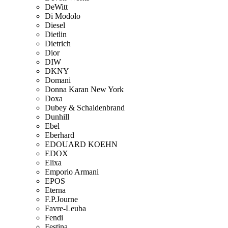
DeWitt
Di Modolo
Diesel
Dietlin
Dietrich
Dior
DIW
DKNY
Domani
Donna Karan New York
Doxa
Dubey & Schaldenbrand
Dunhill
Ebel
Eberhard
EDOUARD KOEHN
EDOX
Elixa
Emporio Armani
EPOS
Eterna
F.P.Journe
Favre-Leuba
Fendi
Festina