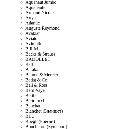
Aquanaut Jumbo
Aquanautic
Armand Nicolet
Artya
Atlantic
Auguste Reymond
Avakian
Aviator
Azimuth
B.R.M.
Backs & Strauss
BADOLLET
Ball
Baraka
Baume & Mercier
Bedat & Co
Bell & Ross
Berd Vaye
Berthet
Bertolucci
Beuchat
Bianchet (Бианшет)
BLU
Boegli (Боегли)
Boucheron (Бушерон)