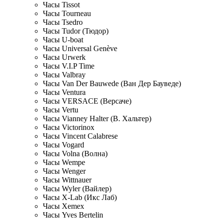
Часы Tissot
Часы Tourneau
Часы Tsedro
Часы Tudor (Тюдор)
Часы U-boat
Часы Universal Genève
Часы Urwerk
Часы V.I.P Time
Часы Valbray
Часы Van Der Bauwede (Ван Дер Бауведе)
Часы Ventura
Часы VERSACE (Версаче)
Часы Vertu
Часы Vianney Halter (В. Хальтер)
Часы Victorinox
Часы Vincent Calabrese
Часы Vogard
Часы Volna (Волна)
Часы Wempe
Часы Wenger
Часы Wittnauer
Часы Wyler (Вайлер)
Часы X-Lab (Икс Лаб)
Часы Xemex
Часы Yves Bertelin