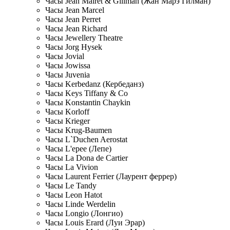
Часы Jean Mairet & Gillman (Жан Марэ Гилман)
Часы Jean Marcel
Часы Jean Perret
Часы Jean Richard
Часы Jewellery Theatre
Часы Jorg Hysek
Часы Jovial
Часы Jowissa
Часы Juvenia
Часы Kerbedanz (Кербеданз)
Часы Keys Tiffany & Co
Часы Konstantin Chaykin
Часы Korloff
Часы Krieger
Часы Krug-Baumen
Часы L`Duchen Aerostat
Часы L'epee (Лепе)
Часы La Dona de Cartier
Часы La Vivion
Часы Laurent Ferrier (Лаурент феррер)
Часы Le Tandy
Часы Leon Hatot
Часы Linde Werdelin
Часы Longio (Лонгио)
Часы Louis Erard (Луи Эрар)