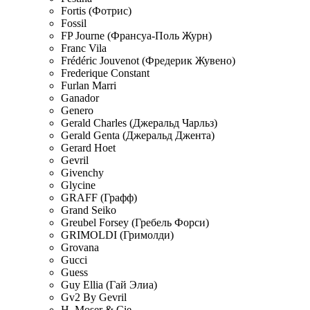
Fortis (Фотрис)
Fossil
FP Journe (Франсуа-Поль Журн)
Franc Vila
Frédéric Jouvenot (Фредерик Жувено)
Frederique Constant
Furlan Marri
Ganador
Genero
Gerald Charles (Джеральд Чарльз)
Gerald Genta (Джеральд Джента)
Gerard Hoet
Gevril
Givenchy
Glycine
GRAFF (Графф)
Grand Seiko
Greubel Forsey (Гребель Форси)
GRIMOLDI (Гримолди)
Grovana
Gucci
Guess
Guy Ellia (Гай Элиа)
Gv2 By Gevril
H. Moser & Cie