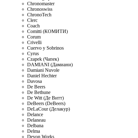
Chronomaster
Chronoswiss
ChronoTech
Clerc
Coach
Comitti (КОМИТИ)
Corum
Crivelli
Cuervo y Sobrinos
Cyrus
Czapek (Чапек)
DAMIANI (Дамиани)
Damiani Nuvole
Daniel Hechter
Davosa
De Beers
De Bethune
De Witt (Де Витт)
DeBeers (DeBeers)
DeLaCour (Делакур)
Delance
Delaneau
Delbana
Delma
Devon Works