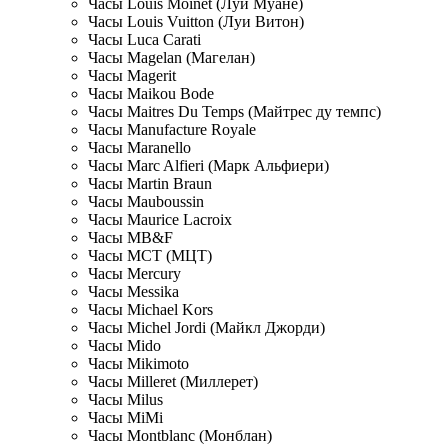
Часы Louis Moinet (Луи Муане)
Часы Louis Vuitton (Луи Витон)
Часы Luca Carati
Часы Magelan (Магелан)
Часы Magerit
Часы Maikou Bode
Часы Maitres Du Temps (Майтрес ду темпс)
Часы Manufacture Royale
Часы Maranello
Часы Marc Alfieri (Марк Альфиери)
Часы Martin Braun
Часы Mauboussin
Часы Maurice Lacroix
Часы MB&F
Часы MCT (МЦТ)
Часы Mercury
Часы Messika
Часы Michael Kors
Часы Michel Jordi (Майкл Джорди)
Часы Mido
Часы Mikimoto
Часы Milleret (Миллерет)
Часы Milus
Часы MiMi
Часы Montblanc (Монблан)