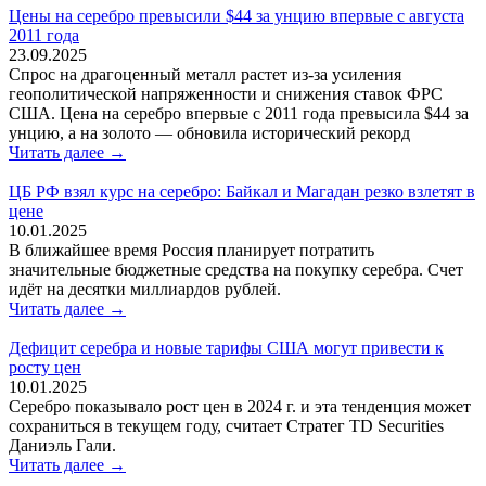
Цены на серебро превысили $44 за унцию впервые с августа
2011 года
23.09.2025
Спрос на драгоценный металл растет из-за усиления
геополитической напряженности и снижения ставок ФРС
США. Цена на серебро впервые с 2011 года превысила $44 за
унцию, а на золото — обновила исторический рекорд
Читать далее →
ЦБ РФ взял курс на серебро: Байкал и Магадан резко взлетят в
цене
10.01.2025
В ближайшее время Россия планирует потратить
значительные бюджетные средства на покупку серебра. Счет
идёт на десятки миллиардов рублей.
Читать далее →
Дефицит серебра и новые тарифы США могут привести к
росту цен
10.01.2025
Серебро показывало рост цен в 2024 г. и эта тенденция может
сохраниться в текущем году, считает Стратег TD Securities
Даниэль Гали.
Читать далее →