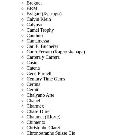
Breguet
BRM
Bvlgari (Булгари)
Calvin Klein
Calypso
Camel Trophy
Candino
Cantamessa
Carl F. Bucherer
Carlo Ferrara (Карло Ферара)
Carrera y Carrera
Casio
Catena
Cecil Purnell
Century Time Gems
Certina
Cerutti
Chalyano Arte
Chanel
Charmex
Chase-Durer
Chaumet (Шоме)
Chimento
Christophe Claret
Chronographe Suisse Cie