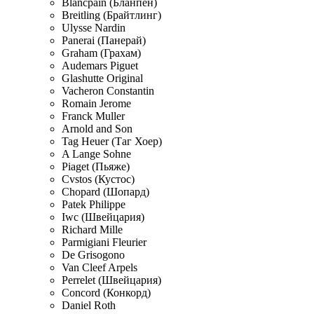
Blancpain (Бланпен)
Breitling (Брайтлинг)
Ulysse Nardin
Panerai (Панерай)
Graham (Грахам)
Audemars Piguet
Glashutte Original
Vacheron Constantin
Romain Jerome
Franck Muller
Arnold and Son
Tag Heuer (Таг Хоер)
A Lange Sohne
Piaget (Пьяже)
Cvstos (Кустос)
Chopard (Шопард)
Patek Philippe
Iwc (Швейцария)
Richard Mille
Parmigiani Fleurier
De Grisogono
Van Cleef Arpels
Perrelet (Швейцария)
Concord (Конкорд)
Daniel Roth