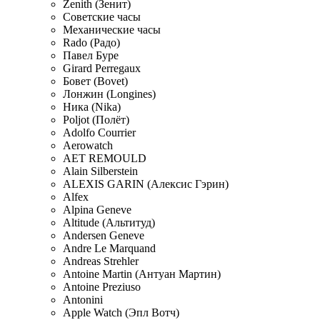
Zenith (Зенит)
Советские часы
Механические часы
Rado (Радо)
Павел Буре
Girard Perregaux
Бовет (Bovet)
Лонжин (Longines)
Ника (Nika)
Poljot (Полёт)
Adolfo Courrier
Aerowatch
AET REMOULD
Alain Silberstein
ALEXIS GARIN (Алексис Гэрин)
Alfex
Alpina Geneve
Altitude (Альтитуд)
Andersen Geneve
Andre Le Marquand
Andreas Strehler
Antoine Martin (Антуан Мартин)
Antoine Preziuso
Antonini
Apple Watch (Эпл Вотч)