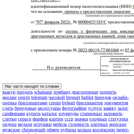
Нас часто находят по словам
выкуп
продать
whatsapp
ломбард
драгоценные
оценить
москве
центр
telegram
часовой
breguet
hublot
брендов
онлайн-
оценка
бриллиантами
corum
bvlgari
бриллиантов
документов
сдать
брендовые
аксессуары
фотографии
услуги
заявку
залог
сапфирами
купить
каталог
изумруды
старинных
заложить
слитки
серьги
фарфор
картин
ссср
значки
елочных
статуэтки
ордена
медали
игрушки
мебель
стоимость
элитных
женские
мужские
chronograph
обмен
рубины
кольца
коллекцию
jaeger-