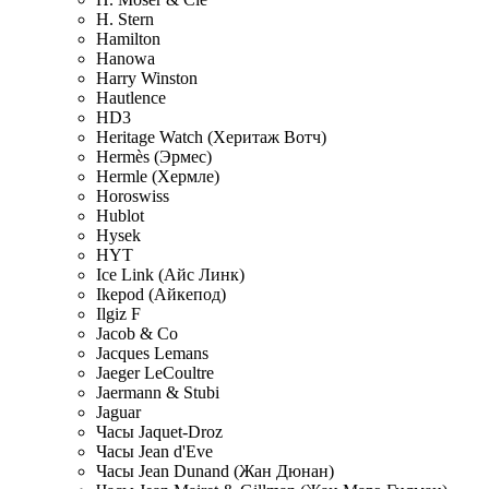
H. Stern
Hamilton
Hanowa
Harry Winston
Hautlence
HD3
Heritage Watch (Херитаж Вотч)
Hermès (Эрмес)
Hermle (Хермле)
Horoswiss
Hublot
Hysek
HYT
Ice Link (Айс Линк)
Ikepod (Айкепод)
Ilgiz F
Jacob & Co
Jacques Lemans
Jaeger LeCoultre
Jaermann & Stubi
Jaguar
Часы Jaquet-Droz
Часы Jean d'Eve
Часы Jean Dunand (Жан Дюнан)