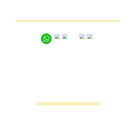
Частые вопросы
Как продать золото
© 2005 – 2026
Вся представленная на сайте информация носит
информационный характер и ни при каких условиях
не является публичной офертой. Мы используем
файлы «cookie» с целью персонализации сервисов
и повышения удобства пользования веб-сайтом.
Политика конфиденциальности