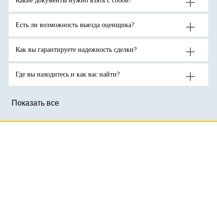
Какие документы нужно взять с собой?
ожидают
спроса
тройскую
продолжения
на
унцию.
роста
активы-
цен
убежища
на
на
Есть ли возможность выезда оценщика?
золото
фоне
до
геополитической
новых
неопределенности.
рекордов
Как вы гарантируете надежность сделки?
Где вы находитесь и как вас найти?
Показать все