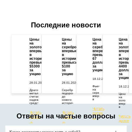
Последние новости
Цены
Цены
Цена
Цена
на
на
на
на
золото
серебро
серебро
золото
впервые
впервые
впервые
впервы
в
в
превысила
в
истории
истории
67
истори
превысили
превысили
долларов
превыс
$5300
$100
за
4400
за
за
унцию
доллар
унцию
унцию
за
унцию
18.12.2025
28.01.2026
28.01.2026
Фьючерс
18.12.20
на
Драгоценный
Серебро
серебро
металл
подорожало
Цена
впервые
считается
до
на
в
надежным
нового
золото
истории
средством
исторического
впервые
превысил
защиты
максимума.
в
Читать
67
капитала
Цены
истории
Читать
Читать
долларов
от
растут
далее
превыси
Ответы на частые вопросы
за
геополитических
из-за
Читать
далее
далее
отметку
→
тройскую
и
дефицита
в
далее
→
→
унцию.
экономических
поставок
4400
→
потрясений.
и
долларо
Аналитики
высокого
за