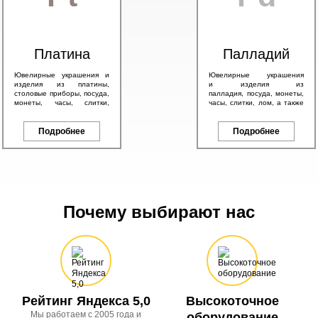
Платина
Палладий
Ювелирные украшения и
Ювелирные украшения
изделия из платины,
и изделия из
столовые приборы, посуда,
палладия, посуда, монеты,
монеты, часы, слитки,
часы, слитки, лом, а также
антикварные изделия, а
другие изделия с любым
также другие платиновые
содержанием палладия.
изделия.
Подробнее
Подробнее
Почему выбирают нас
Рейтинг Яндекса 5,0
Высокоточное
Мы работаем с 2005 года и
оборудование