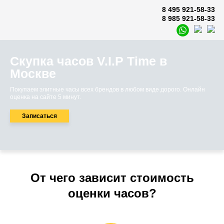
8 495 921-58-33
8 985 921-58-33
Скупка часов V.I.P Time в
Москве
Покупаем элитные часы всех брендов в любом виде дорого. Онлайн
оценка на сайте 5 минут.
Записаться
От чего зависит стоимость
оценки часов?