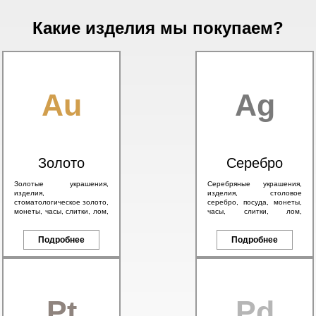
Какие изделия мы покупаем?
Au
Ag
Золото
Серебро
Золотые украшения,
Серебряные украшения,
изделия,
изделия, столовое
стоматологическое золото,
серебро, посуда, монеты,
монеты, часы, слитки, лом,
часы, слитки, лом,
а также антикварное
антикварное серебро 84
золото 56 пробы и
пробы, в том числе с
брендовые изделия.
Подробнее
эмалью.
Подробнее
Pt
Pd