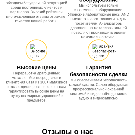
обладаем безупречной репутацией
Мы используем только
среди постоянных клиентов и
современное оборудование.
партнеров. Высокий рейтинг и
Японские лабораторные весы AND
многочисленные отзывы отражают
высокого класса точности видны
качество нашей работы.
посетителям. Анализаторы
драгоценных металлов и камней
позволяют производить оценку
максимально точно.
Высокие цены
Гарантия
Переработка драгоценных
безопасности сделки
металлов без посредников и
Мы обеспечиваем безопасность
клиентская база из 300+ магазинов
каждой сделки. Салон оборудован
и коллекционеров позволяют нам
профессиональной охранной
гарантировать высокие цены на
системой и видеонаблюдением с
скупку ювелирных украшений и
аудио и видеозаписью.
предметов.
Отзывы о нас