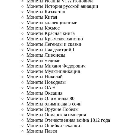
Монеты Иоанна VI Антоновича
Монеты История русской авиации
Монеты Казахстан
Монеты Китая
Монеты коллекционные
Монеты Космос
Монеты Красная книга
Монеты Крымское ханство
Монеты Легенды и сказки
Монеты Лжедмитрий I
Монеты Ливонезы
Монеты медные
Монеты Михаил Федорович
Монеты Мультипликация
Монеты Николай
Монеты Новоделы
Монеты ОАЭ
Монеты Океания
Монеты Олимпиада 80
Монеты олимпиада в сочи
Монеты Оружие Победы
Монеты Османская империя
Монеты Отечественная война 1812 года
Монеты Ошибки чеканки
Монеты Павел