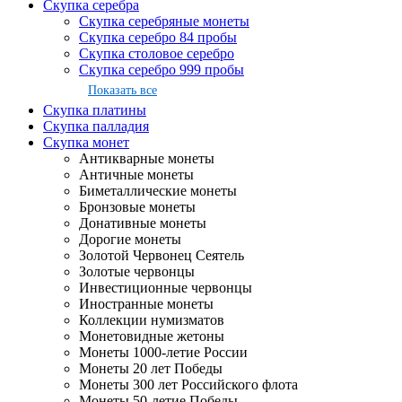
Скупка серебра
Скупка серебряные монеты
Скупка серебро 84 пробы
Скупка столовое серебро
Скупка серебро 999 пробы
Показать все
Скупка платины
Скупка палладия
Скупка монет
Антикварные монеты
Античные монеты
Биметаллические монеты
Бронзовые монеты
Донативные монеты
Дорогие монеты
Золотой Червонец Сеятель
Золотые червонцы
Инвестиционные червонцы
Иностранные монеты
Коллекции нумизматов
Монетовидные жетоны
Монеты 1000-летие России
Монеты 20 лет Победы
Монеты 300 лет Российского флота
Монеты 50-летие Победы