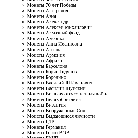
Монеты 70 лет Победы
Монеты Австралия
Монеты Азия
Монеты Александр
Монеты Алексей Михайлович
Монеты Алмазный фонд
Монеты Америка
Монеты Анна Иоанновна
Монеты Антика
Монеты Армения
Монеты Африка
Монеты Барселона
Монеты Борис Годунов
Монеты Бородино
Монеты Василий III Иванович
Монеты Василий Шуйский
Монеты Великая отечественная война
Монеты Великобритания
Монеты Византия
Монеты Вооруженные Силы
Монеты Выдающиеся личности
Монеты ГДР
Монеты Германия
Монеты Герои ВОВ