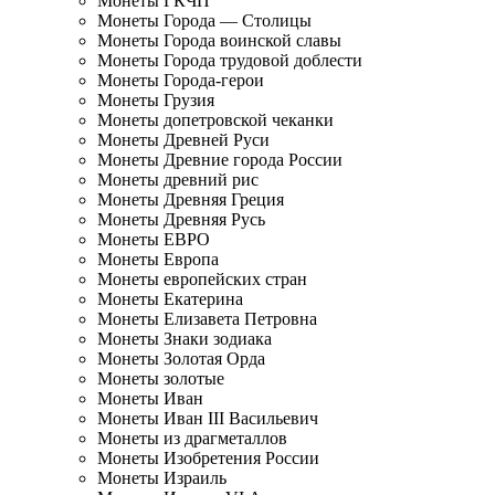
Монеты ГКЧП
Монеты Города — Столицы
Монеты Города воинской славы
Монеты Города трудовой доблести
Монеты Города-герои
Монеты Грузия
Монеты допетровской чеканки
Монеты Древней Руси
Монеты Древние города России
Монеты древний рис
Монеты Древняя Греция
Монеты Древняя Русь
Монеты ЕВРО
Монеты Европа
Монеты европейских стран
Монеты Екатерина
Монеты Елизавета Петровна
Монеты Знаки зодиака
Монеты Золотая Орда
Монеты золотые
Монеты Иван
Монеты Иван III Васильевич
Монеты из драгметаллов
Монеты Изобретения России
Монеты Израиль