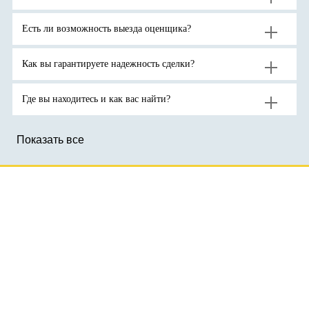
продолжения
на
унцию.
роста
активы-
цен
убежища
на
на
Есть ли возможность выезда оценщика?
золото
фоне
до
геополитической
новых
неопределенности.
рекордов
Как вы гарантируете надежность сделки?
Где вы находитесь и как вас найти?
Показать все