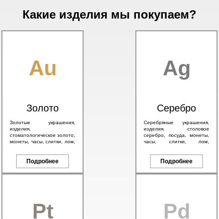
Какие изделия мы покупаем?
Au
Ag
Золото
Серебро
Золотые украшения,
Серебряные украшения,
изделия,
изделия, столовое
стоматологическое золото,
серебро, посуда, монеты,
монеты, часы, слитки, лом,
часы, слитки, лом,
а также антикварное
антикварное серебро 84
золото 56 пробы и
пробы, в том числе с
брендовые изделия.
Подробнее
эмалью.
Подробнее
Pt
Pd