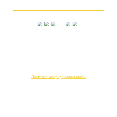
Как продать золото
© 2005 – 2026
Вся представленная на сайте информация носит
информационный характер и ни при каких условиях
не является публичной офертой. Мы используем
файлы «cookie» с целью персонализации сервисов
и повышения удобства пользования веб-сайтом.
Политика конфиденциальности