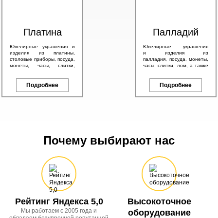
Платина
Палладий
Ювелирные украшения и
Ювелирные украшения
изделия из платины,
и изделия из
столовые приборы, посуда,
палладия, посуда, монеты,
монеты, часы, слитки,
часы, слитки, лом, а также
антикварные изделия, а
другие изделия с любым
также другие платиновые
содержанием палладия.
изделия.
Подробнее
Подробнее
Почему выбирают нас
Рейтинг Яндекса 5,0
Высокоточное
Мы работаем с 2005 года и
оборудование