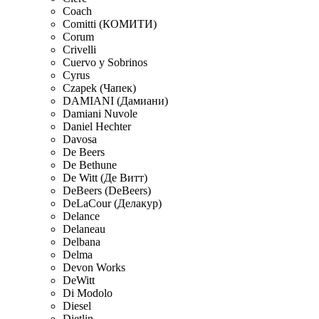
Coach
Comitti (КОМИТИ)
Corum
Crivelli
Cuervo y Sobrinos
Cyrus
Czapek (Чапек)
DAMIANI (Дамиани)
Damiani Nuvole
Daniel Hechter
Davosa
De Beers
De Bethune
De Witt (Де Витт)
DeBeers (DeBeers)
DeLaCour (Делакур)
Delance
Delaneau
Delbana
Delma
Devon Works
DeWitt
Di Modolo
Diesel
Dietlin