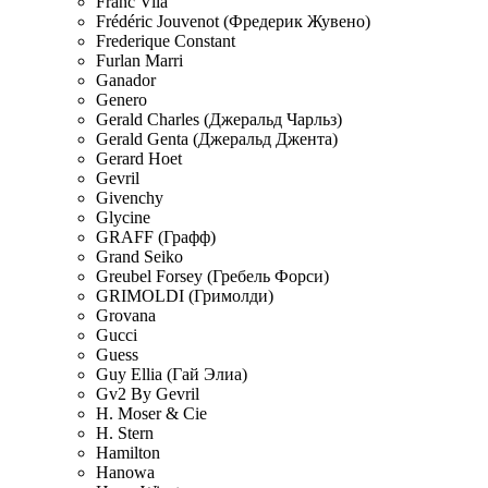
Franc Vila
Frédéric Jouvenot (Фредерик Жувено)
Frederique Constant
Furlan Marri
Ganador
Genero
Gerald Charles (Джеральд Чарльз)
Gerald Genta (Джеральд Джента)
Gerard Hoet
Gevril
Givenchy
Glycine
GRAFF (Графф)
Grand Seiko
Greubel Forsey (Гребель Форси)
GRIMOLDI (Гримолди)
Grovana
Gucci
Guess
Guy Ellia (Гай Элиа)
Gv2 By Gevril
H. Moser & Cie
H. Stern
Hamilton
Hanowa