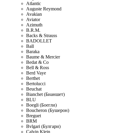
Atlantic
Auguste Reymond
Avakian
Aviator
Azimuth
B.R.M.
Backs & Strauss
BADOLLET
Ball
Baraka
Baume & Mercier
Bedat & Co
Bell & Ross
Berd Vaye
Berthet
Bertolucci
Beuchat
Bianchet (Бианшет)
BLU
Boegli (Боегли)
Boucheron (Бушерон)
Breguet
BRM
Bvlgari (Булгари)
Calvin Klein