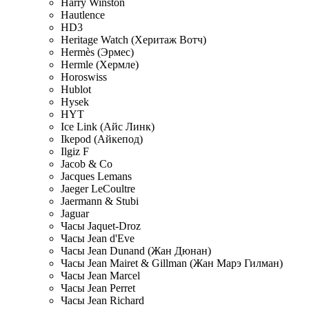
Harry Winston
Hautlence
HD3
Heritage Watch (Херитаж Вотч)
Hermès (Эрмес)
Hermle (Хермле)
Horoswiss
Hublot
Hysek
HYT
Ice Link (Айс Линк)
Ikepod (Айкепод)
Ilgiz F
Jacob & Co
Jacques Lemans
Jaeger LeCoultre
Jaermann & Stubi
Jaguar
Часы Jaquet-Droz
Часы Jean d'Eve
Часы Jean Dunand (Жан Дюнан)
Часы Jean Mairet & Gillman (Жан Марэ Гилман)
Часы Jean Marcel
Часы Jean Perret
Часы Jean Richard