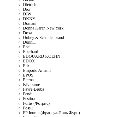
Dietrich
Dior
DIW
DKNY
Domani
Donna Karan New York
Doxa
Dubey & Schaldenbrand
Dunhill
Ebel
Eberhard
EDOUARD KOEHN
EDOX
Elixa
Emporio Armani
EPOS
Eterna
F.P.Journe
Favre-Leuba
Fendi
Festina
Fortis (Фотрис)
Fossil
FP Journe (Франсуа-Поль Журн)