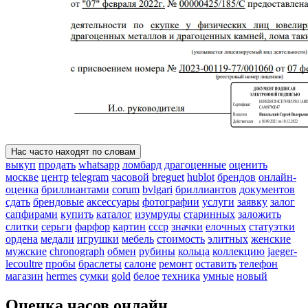
Нас часто находят по словам
выкуп
продать
whatsapp
ломбард
драгоценные
оценить
москве
центр
telegram
часовой
breguet
hublot
брендов
онлайн-
оценка
бриллиантами
corum
bvlgari
бриллиантов
документов
сдать
брендовые
аксессуары
фотографии
услуги
заявку
залог
сапфирами
купить
каталог
изумруды
старинных
заложить
слитки
серьги
фарфор
картин
ссср
значки
елочных
статуэтки
ордена
медали
игрушки
мебель
стоимость
элитных
женские
мужские
chronograph
обмен
рубины
кольца
коллекцию
jaeger-
lecoultre
пробы
браслеты
салоне
ремонт
оставить
телефон
магазин
hermes
сумки
gold
белое
техника
умные
новый
Оценка часов онлайн