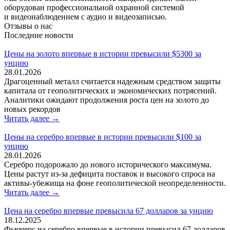
оборудован профессиональной охранной системой
и видеонаблюдением с аудио и видеозаписью.
Отзывы о нас
Последние новости
Цены на золото впервые в истории превысили $5300 за
унцию
28.01.2026
Драгоценный металл считается надежным средством защиты
капитала от геополитических и экономических потрясений.
Аналитики ожидают продолжения роста цен на золото до
новых рекордов
Читать далее →
Цены на серебро впервые в истории превысили $100 за
унцию
28.01.2026
Серебро подорожало до нового исторического максимума.
Цены растут из-за дефицита поставок и высокого спроса на
активы-убежища на фоне геополитической неопределенности.
Читать далее →
Цена на серебро впервые превысила 67 долларов за унцию
18.12.2025
Фьючерс на серебро впервые в истории превысил 67 долларов