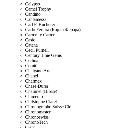
Calypso
Camel Trophy
Candino
Cantamessa
Carl F. Bucherer
Carlo Ferrara (Карло Ферара)
Carrera y Carrera
Casio
Catena
Cecil Purnell
Century Time Gems
Certina
Cerutti
Chalyano Arte
Chanel
Charmex
Chase-Durer
Chaumet (Шоме)
Chimento
Christophe Claret
Chronographe Suisse Cie
Chronomaster
Chronoswiss
ChronoTech
Clerc