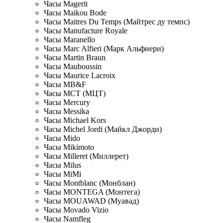
Часы Magerit
Часы Maikou Bode
Часы Maitres Du Temps (Майтрес ду темпс)
Часы Manufacture Royale
Часы Maranello
Часы Marc Alfieri (Марк Альфиери)
Часы Martin Braun
Часы Mauboussin
Часы Maurice Lacroix
Часы MB&F
Часы MCT (МЦТ)
Часы Mercury
Часы Messika
Часы Michael Kors
Часы Michel Jordi (Майкл Джорди)
Часы Mido
Часы Mikimoto
Часы Milleret (Миллерет)
Часы Milus
Часы MiMi
Часы Montblanc (Монблан)
Часы MONTEGA (Монтега)
Часы MOUAWAD (Муавад)
Часы Movado Vizio
Часы Namfleg