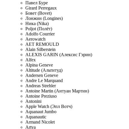
Павел Буре
Girard Perregaux
Бовет (Bovet)
Лонжин (Longines)
Ника (Nika)
Poljot (Полёт)
Adolfo Courrier
Aerowatch
AET REMOULD
Alain Silberstein
ALEXIS GARIN (Алексис Гэрин)
Alfex
Alpina Geneve
Altitude (Альтитуд)
Andersen Geneve
Andre Le Marquand
Andreas Strehler
Antoine Martin (Антуан Мартин)
Antoine Preziuso
Antonini
Apple Watch (Эпл Вотч)
Aquanaut Jumbo
Aquanautic
Armand Nicolet
Artya