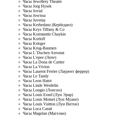
Часы Jewellery Theatre
Часы Jorg Hysek
Часы Jovial
Часы Jowissa
Часы Juvenia
Часы Kerbedanz (Кербеданз)
Часы Keys Tiffany & Co
Часы Konstantin Chaykin
Часы Korloff
Часы Krieger
Часы Krug-Baumen
Часы L`Duchen Aerostat
Часы L'epee (Лепе)
Часы La Dona de Cartier
Часы La Vivion
Часы Laurent Ferrier (Лаурент феррер)
Часы Le Tandy
Часы Leon Hatot
Часы Linde Werdelin
Часы Longio (Лонгио)
Часы Louis Erard (Луи Эрар)
Часы Louis Moinet (Луи Муане)
Часы Louis Vuitton (Луи Витон)
Часы Luca Carati
Часы Magelan (Магелан)