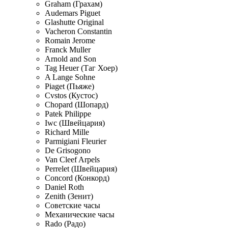
Graham (Грахам)
Audemars Piguet
Glashutte Original
Vacheron Constantin
Romain Jerome
Franck Muller
Arnold and Son
Tag Heuer (Таг Хоер)
A Lange Sohne
Piaget (Пьяже)
Cvstos (Кустос)
Chopard (Шопард)
Patek Philippe
Iwc (Швейцария)
Richard Mille
Parmigiani Fleurier
De Grisogono
Van Cleef Arpels
Perrelet (Швейцария)
Concord (Конкорд)
Daniel Roth
Zenith (Зенит)
Советские часы
Механические часы
Rado (Радо)