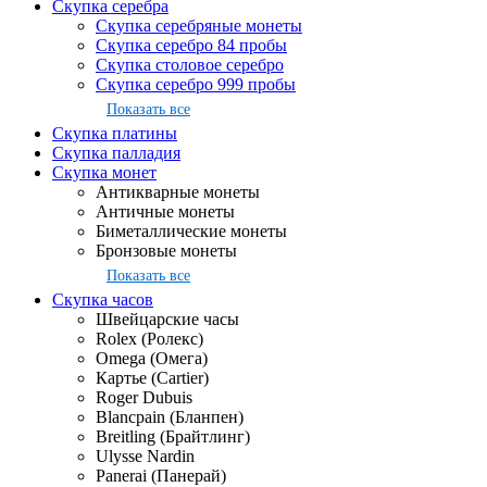
Скупка серебра
Скупка серебряные монеты
Скупка серебро 84 пробы
Скупка столовое серебро
Скупка серебро 999 пробы
Показать все
Скупка платины
Скупка палладия
Скупка монет
Антикварные монеты
Античные монеты
Биметаллические монеты
Бронзовые монеты
Показать все
Скупка часов
Швейцарские часы
Rolex (Ролекс)
Omega (Омега)
Картье (Cartier)
Roger Dubuis
Blancpain (Бланпен)
Breitling (Брайтлинг)
Ulysse Nardin
Panerai (Панерай)