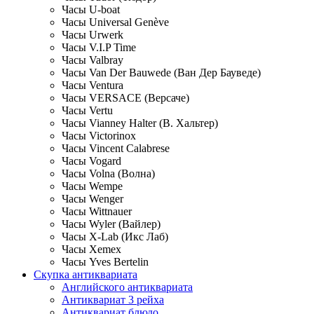
Часы U-boat
Часы Universal Genève
Часы Urwerk
Часы V.I.P Time
Часы Valbray
Часы Van Der Bauwede (Ван Дер Бауведе)
Часы Ventura
Часы VERSACE (Версаче)
Часы Vertu
Часы Vianney Halter (В. Хальтер)
Часы Victorinox
Часы Vincent Calabrese
Часы Vogard
Часы Volna (Волна)
Часы Wempe
Часы Wenger
Часы Wittnauer
Часы Wyler (Вайлер)
Часы X-Lab (Икс Лаб)
Часы Xemex
Часы Yves Bertelin
Скупка антиквариата
Английского антиквариата
Антиквариат 3 рейха
Антиквариат блюдо