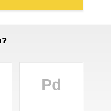
м?
Pd