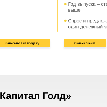
Год выпуска – с
выше
Спрос и предлож
один денежный зн
Записаться на продажу
Онлайн оценка
Капитал Голд»