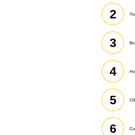
2
По
3
Во
4
Но
5
Об
6
Со