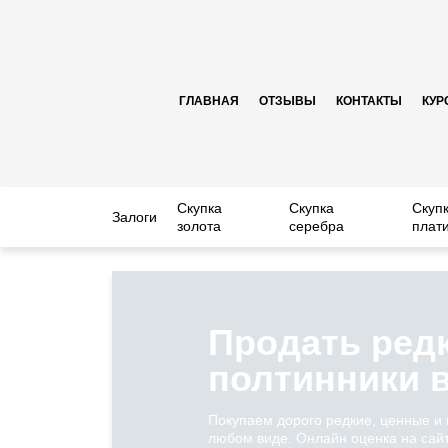
ГЛАВНАЯ
ОТЗЫВЫ
КОНТАКТЫ
КУР
Скупка
Скупка
Скуп
Залоги
золота
серебра
плат
Продать ред
полтинники 
Покупаем дорого редкие, ценные и
любом виде. Онлайн оценка на сайт