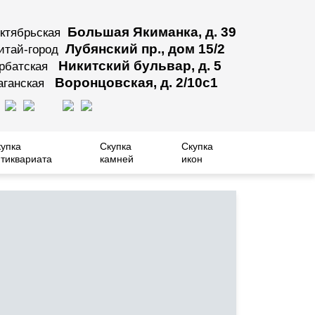
Большая Якиманка, д. 39
ктябрьская
Лубянский пр., дом 15/2
итай-город
Никитский бульвар, д. 5
рбатская
Воронцовская, д. 2/10с1
аганская
купка
Скупка
Скупка
тиквариата
камней
икон