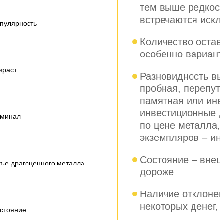
тем выше редкост
встречаются иск
пулярность
Количество оста
особенно вариан
зраст
Разновидность вы
пробная, перепут
памятная или ин
инвестиционные 
минал
по цене металла,
экземпляров – ин
Состояние – внеш
ъе драгоценного металла
дороже
Наличие отклоне
некоторых денег
стояние