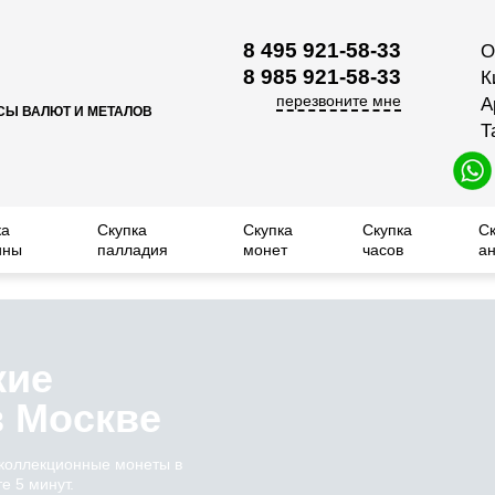
8 495 921-58-33
О
8 985 921-58-33
К
перезвоните мне
А
СЫ ВАЛЮТ И МЕТАЛОВ
Т
ка
Скупка
Скупка
Скупка
С
ины
палладия
монет
часов
ан
кие
в Москве
 коллекционные монеты в
е 5 минут.