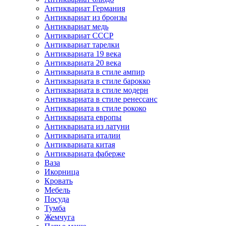
Антиквариат Германия
Антиквариат из бронзы
Антиквариат медь
Антиквариат СССР
Антиквариат тарелки
Антиквариата 19 века
Антиквариата 20 века
Антиквариата в стиле ампир
Антиквариата в стиле барокко
Антиквариата в стиле модерн
Антиквариата в стиле ренессанс
Антиквариата в стиле рококо
Антиквариата европы
Антиквариата из латуни
Антиквариата италии
Антиквариата китая
Антиквариата фаберже
Ваза
Икорница
Кровать
Мебель
Посуда
Тумба
Жемчуга