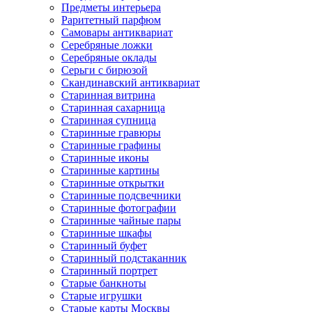
Предметы интерьера
Раритетный парфюм
Самовары антиквариат
Серебряные ложки
Серебряные оклады
Серьги с бирюзой
Скандинавский антиквариат
Старинная витрина
Старинная сахарница
Старинная супница
Старинные гравюры
Старинные графины
Старинные иконы
Старинные картины
Старинные открытки
Старинные подсвечники
Старинные фотографии
Старинные чайные пары
Старинные шкафы
Старинный буфет
Старинный подстаканник
Старинный портрет
Старые банкноты
Старые игрушки
Старые карты Москвы