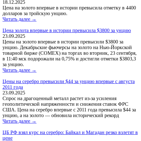
18.12.2025
Цена на золото впервые в истории превысила отметку в 4400
долларов за тройскую унцию.
Читать далее →
Цена золота впервые в истории превысила $3800 за унцию
23.09.2025
Цены на золото впервые в истории превысили $3800 за
унцию. Декабрьские фьючерсы на золото на Нью-Йоркской
товарной бирже (COMEX) на торгах во вторник, 23 сентября,
в 11:40 мск подорожали на 0,75% и достигли отметки $3803,3
за унцию.
Читать далее →
Цены на серебро превысили $44 за унцию впервые с августа
2011 года
23.09.2025
Спрос на драгоценный металл растет из-за усиления
геополитической напряженности и снижения ставок ФРС
США. Цена на серебро впервые с 2011 года превысила $44 за
унцию, а на золото — обновила исторический рекорд
Читать далее →
ЦБ РФ взял курс на серебро: Байкал и Магадан резко взлетят в
цене