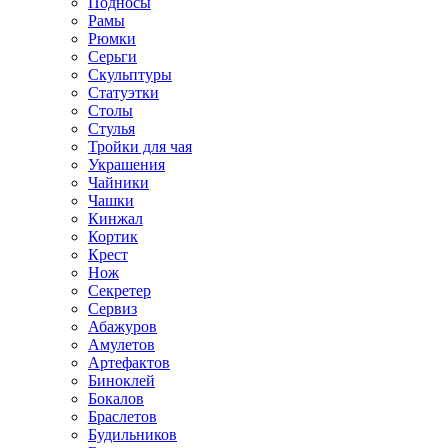
Подносы
Рамы
Рюмки
Серьги
Скульптуры
Статуэтки
Столы
Стулья
Тройки для чая
Украшения
Чайники
Чашки
Кинжал
Кортик
Крест
Нож
Секретер
Сервиз
Абажуров
Амулетов
Артефактов
Биноклей
Бокалов
Браслетов
Будильников