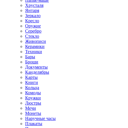
Папье-маше
Хрусталя
Янтаря
Зеркало
Кресло
Оружие
Серебро
Стекло
Живописи
Керамики
Техники
Бары
Броши
Документы
Канделябры
Карты
Книги
Кольца
Комоды
Кружки
Люстры
Мечи
Монеты
Наручные часы
Плакаты