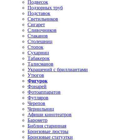
Подвесок
Подзорных труб
Подставок
Светильников
Сигарет
Сливочников
Стаканов
Столешниц
Стопок
Сухарниц
Табакерок
Талисманов
Украшений с бриллиантами
Утюгов
Фигурок
Фонарей
Фотоаппаратов
Футляров
Черепов
Чернильниц
Афиши кинотеатров
Барометр
Библия старинная
Бронзовые люстры
Бронзовые статуэтки