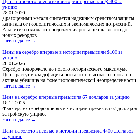
Цены на золото впервые в истории превысили $5300 за
унцию
28.01.2026
Драгоценный металл считается надежным средством защиты
капитала от геополитических и экономических потрясений.
Аналитики ожидают продолжения роста цен на золото до
новых рекордов
Читать далее →
Цены на серебро впервые в истории превысили $100 за
унцию
28.01.2026
Серебро подорожало до нового исторического максимума.
Цены растут из-за дефицита поставок и высокого спроса на
активы-убежища на фоне геополитической неопределенности.
Читать далее →
Цена на серебро впервые превысила 67 долларов за унцию
18.12.2025
Фьючерс на серебро впервые в истории превысил 67 долларов
за тройскую унцию.
Читать далее →
Цена на золото впервые в истории превысила 4400 долларов
за унцию