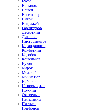
Бусов
Вешалок
Вещей
Визитниц
Вилок
Витражей
Гарнитуров
Десертниц
Диванов
Инструментов
Карандашниц
Конфетниц
Коробок
Кошельков
Кукол
Марок
Медалей
Миниатюр
Наборов
Натюрмортов
Ножниц
Ожерельев
Пепельниц
Платьев
Плафонов