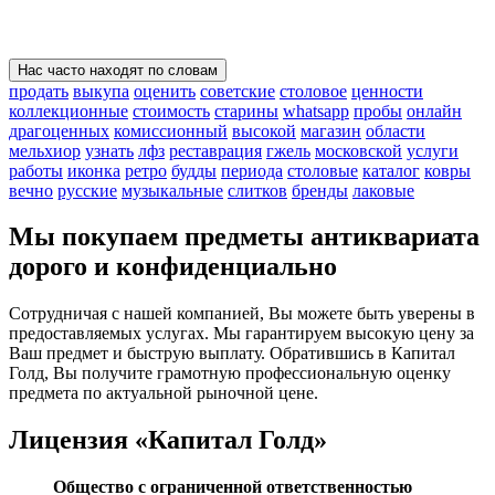
Нас часто находят по словам
продать
выкупа
оценить
советские
столовое
ценности
коллекционные
стоимость
старины
whatsapp
пробы
онлайн
драгоценных
комиссионный
высокой
магазин
области
мельхиор
узнать
лфз
реставрация
гжель
московской
услуги
работы
иконка
ретро
будды
периода
столовые
каталог
ковры
вечно
русские
музыкальные
слитков
бренды
лаковые
Мы покупаем предметы антиквариата
дорого и конфиденциально
Сотрудничая с нашей компанией, Вы можете быть уверены в
предоставляемых услугах. Мы гарантируем высокую цену за
Ваш предмет и быструю выплату. Обратившись в Капитал
Голд, Вы получите грамотную профессиональную оценку
предмета по актуальной рыночной цене.
Лицензия «Капитал Голд»
Общество с ограниченной ответственностью