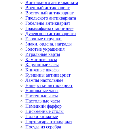
Винтажного антиквариата
Военный антиквариат
Восточный антиквариат
Гжельского антиквариата
Гобелены антиквариат
Граммофоны старинные
Дулевского антиквариата
Елочные игрушки
Знаки, ордена, награды
Золотые украшения
Игральные карты
Каминные часы
Карманные часы
Книжные шкафы
Кувшины антиквариат
Лампы настольные
Наперстки антиквариат
Напольные часы
Настенные часы
Настольные часы
Немецкий фарфор
Письменные столы
Полки книжные
Портсигар антиквариат
Посуда из серебра