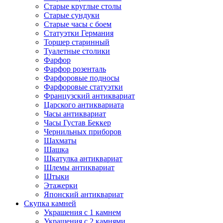
Старые круглые столы
Старые сундуки
Старые часы с боем
Статуэтки Германия
Торшер старинный
Туалетные столики
Фарфор
Фарфор розенталь
Фарфоровые подносы
Фарфоровые статуэтки
Французский антиквариат
Царского антиквариата
Часы антиквариат
Часы Густав Беккер
Чернильных приборов
Шахматы
Шашка
Шкатулка антиквариат
Шлемы антиквариат
Штыки
Этажерки
Японский антиквариат
Скупка камней
Украшения с 1 камнем
Украшения с 2 камнями