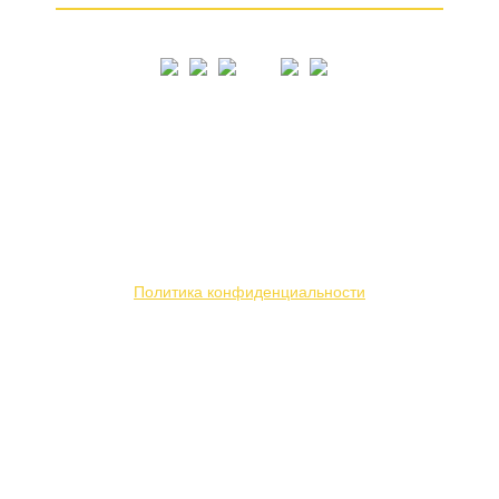
© 2005 – 2026
Вся представленная на сайте информация носит
информационный характер и ни при каких условиях
не является публичной офертой. Мы используем
файлы «cookie» с целью персонализации сервисов
и повышения удобства пользования веб-сайтом.
Политика конфиденциальности