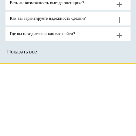
на
на
Есть ли возможность выезда оценщика?
золото
фоне
до
геополитической
новых
неопределенности.
рекордов
Как вы гарантируете надежность сделки?
Где вы находитесь и как вас найти?
Показать все