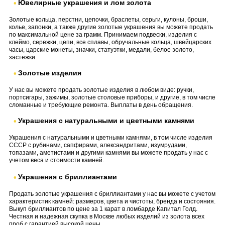
Ювелирные украшения и лом золота
Золотые кольца, перстни, цепочки, браслеты, серьги, кулоны, броши,
колье, запонки, а также другие золотые украшения вы можете продать
по максимальной цене за грамм. Принимаем подвески, изделия с
клеймо, сережки, цепи, все сплавы, обручальные кольца, швейцарских
часы, царские монеты, значки, статуэтки, медали, белое золото,
застежки.
Золотые изделия
У нас вы можете продать золотые изделия в любом виде: ручки,
портсигары, зажимы, золотые столовые приборы, и другие, в том числе
сломанные и требующие ремонта. Выплаты в день обращения.
Украшения с натуральными и цветными камнями
Украшения с натуральными и цветными камнями, в том числе изделия
СССР с рубинами, сапфирами, александритами, изумрудами,
топазами, аметистами и другими камнями вы можете продать у нас с
учетом веса и стоимости камней.
Украшения с бриллиантами
Продать золотые украшения с бриллиантами у нас вы можете с учетом
характеристик камней: размеров, цвета и чистоты, бренда и состояния.
Выкуп бриллиантов по цене за 1 карат в ломбарде Капитал Голд.
Честная и надежная скупка в Москве любых изделий из золота всех
проб с гарантией высокой цены.