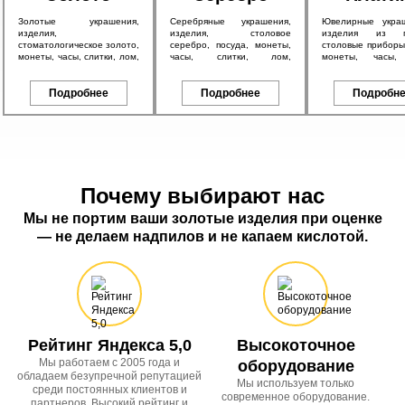
Золотые украшения,
Серебряные украшения,
Ювелирные укра
изделия,
изделия, столовое
изделия из пл
стоматологическое золото,
серебро, посуда, монеты,
столовые приборы,
монеты, часы, слитки, лом,
часы, слитки, лом,
монеты, часы, 
а также антикварное
антикварное серебро 84
антикварные изд
золото 56 пробы и
пробы, в том числе с
также другие пл
брендовые изделия.
Подробнее
эмалью.
Подробнее
изделия.
Подробн
Почему выбирают нас
Мы не портим ваши золотые изделия при оценке
— не делаем надпилов и не капаем кислотой.
Рейтинг Яндекса 5,0
Высокоточное
Мы работаем с 2005 года и
оборудование
обладаем безупречной репутацией
Мы используем только
среди постоянных клиентов и
современное оборудование.
партнеров. Высокий рейтинг и