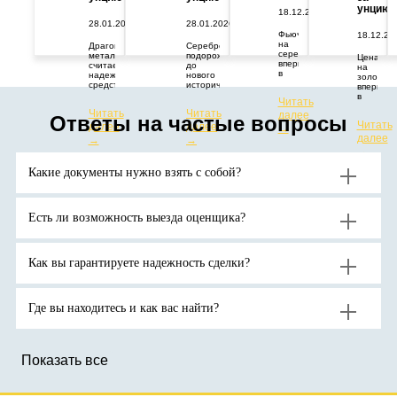
унцию
18.12.2025
28.01.2026
28.01.2026
Фьючерс
18.12.20
на
Драгоценный
Серебро
серебро
металл
подорожало
Цена
впервые
считается
до
на
в
надежным
нового
золото
истории
средством
исторического
впервые
превысил
защиты
максимума.
в
Читать
67
капитала
Цены
истории
Читать
Читать
долларов
от
растут
далее
превыси
Ответы на частые вопросы
за
геополитических
из-за
Читать
далее
далее
отметку
→
тройскую
и
дефицита
в
далее
→
→
унцию.
экономических
поставок
4400
→
потрясений.
и
долларо
Аналитики
высокого
за
Какие документы нужно взять с собой?
ожидают
спроса
тройскую
продолжения
на
унцию.
роста
активы-
цен
убежища
на
на
Есть ли возможность выезда оценщика?
золото
фоне
до
геополитической
новых
неопределенности.
рекордов
Как вы гарантируете надежность сделки?
Где вы находитесь и как вас найти?
Показать все