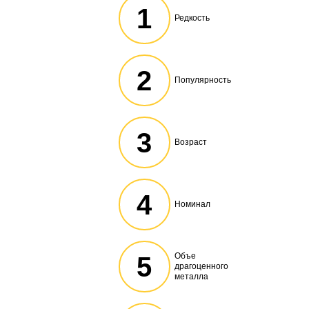
1
Редкость
2
Популярность
3
Возраст
4
Номинал
Объе
5
драгоценного
металла