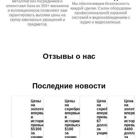
металлов без посредников и
Мы обеспечиваем безопасность
клиентская база из 300+ магазинов
каждой сделки. Салон оборудован
и коллекционеров позволяют нам
профессиональной охранной
гарантировать высокие цены на
системой и видеонаблюдением с
скупку ювелирных украшений и
аудио и видеозаписью.
предметов.
Отзывы о нас
Последние новости
Цены
Цены
Цена
Цена
на
на
на
на
золото
серебро
серебро
золото
впервые
впервые
впервые
впервы
в
в
превысила
в
истории
истории
67
истори
превысили
превысили
долларов
превыс
$5300
$100
за
4400
за
за
унцию
доллар
унцию
унцию
за