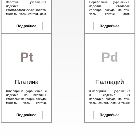
Золотые украшения,
Серебряные украшения,
изделия,
изделия, столовое
стоматологическое золото,
серебро, посуда, монеты,
монеты, часы, слитки, лом,
часы, слитки, лом,
а также антикварное
антикварное серебро 84
золото 56 пробы и
пробы, в том числе с
брендовые изделия.
Подробнее
эмалью.
Подробнее
Pt
Pd
Платина
Палладий
Ювелирные украшения и
Ювелирные украшения
изделия из платины,
и изделия из
столовые приборы, посуда,
палладия, посуда, монеты,
монеты, часы, слитки,
часы, слитки, лом, а также
антикварные изделия, а
другие изделия с любым
также другие платиновые
содержанием палладия.
изделия.
Подробнее
Подробнее