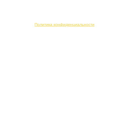
не является публичной офертой. Мы используем
файлы «cookie» с целью персонализации сервисов
и повышения удобства пользования веб-сайтом.
Политика конфиденциальности