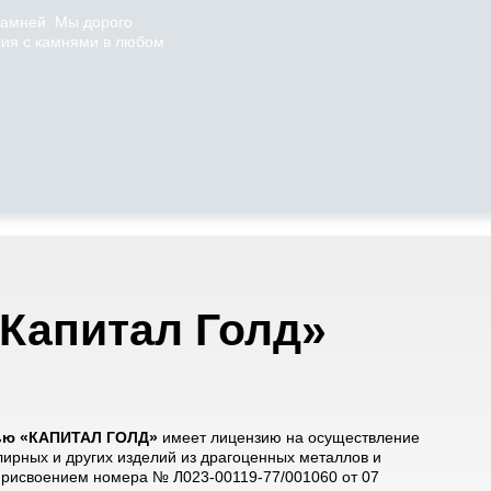
камней. Мы дорого
ия с камнями в любом
Капитал Голд»
тью «КАПИТАЛ ГОЛД»
имеет лицензию на осуществление
лирных и других изделий из драгоценных металлов и
 присвоением номера № Л023-00119-77/001060 от 07