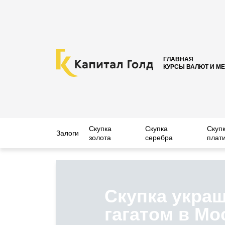
ГЛАВНАЯ
КУРСЫ ВАЛЮТ И М
Скупка
Скупка
Скуп
Залоги
золота
серебра
плат
Скупка украш
гагатом в Мо