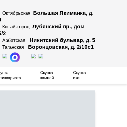
Большая Якиманка, д.
Октябрьская
9
Лубянский пр., дом
Китай-город
5/2
Никитский бульвар, д. 5
Арбатская
Воронцовская, д. 2/10с1
Таганская
купка
Скупка
Скупка
тиквариата
камней
икон