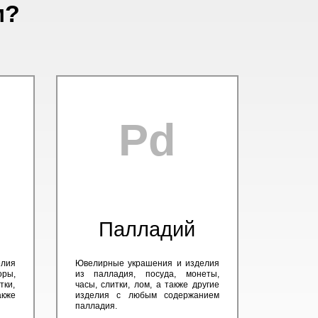
м?
Pd
Палладий
елия
Ювелирные украшения и изделия
оры,
из палладия, посуда, монеты,
тки,
часы, слитки, лом, а также другие
кже
изделия с любым содержанием
палладия.