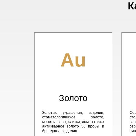
К
Au
Золото
Золотые украшения, изделия,
Сер
стоматологическое золото,
сто
монеты, часы, слитки, лом, а также
час
антикварное золото 56 пробы и
сер
брендовые изделия.
эма