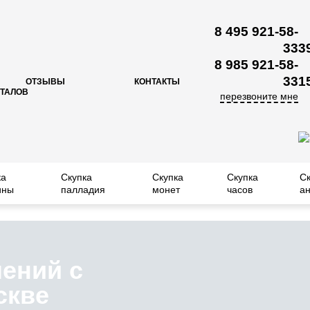
8 495 921-58-
33
3
8 985 921-58-
33
1
ОТЗЫВЫ
КОНТАКТЫ
ЕТАЛОВ
перезвоните мне
ка
Скупка
Скупка
Скупка
С
ины
палладия
монет
часов
ан
ений с
скве