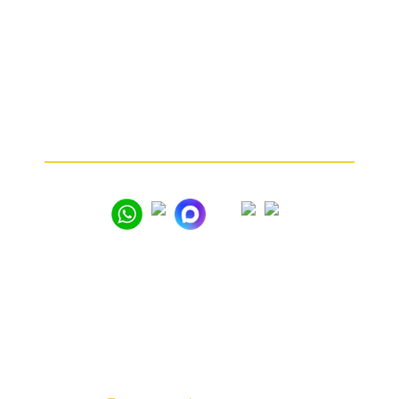
Какие изделия мы принимаем
От чего зависит цена
Почему мы
Частые вопросы
Как продать золото
© 2005 – 2026
Вся представленная на сайте информация носит
информационный характер и ни при каких условиях
не является публичной офертой. Мы используем
файлы «cookie» с целью персонализации сервисов
и повышения удобства пользования веб-сайтом.