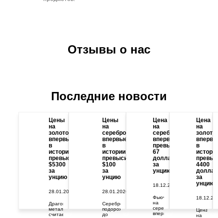
Отзывы о нас
Последние новости
Цены
Цены
Цена
Цена
на
на
на
на
золото
серебро
серебро
золото
впервые
впервые
впервые
впервы
в
в
превысила
в
истории
истории
67
истори
превысили
превысили
долларов
превыс
$5300
$100
за
4400
за
за
унцию
доллар
унцию
унцию
за
унцию
18.12.2025
28.01.2026
28.01.2026
Фьючерс
18.12.20
на
Драгоценный
Серебро
серебро
металл
подорожало
Цена
впервые
считается
до
на