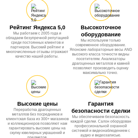
Рейтинг Яндекса 5,0
Высокоточное
Мы работаем с 2005 года и
оборудование
обладаем безупречной репутацией
Мы используем только
среди постоянных клиентов и
современное оборудование.
партнеров. Высокий рейтинг и
Японские лабораторные весы AND
многочисленные отзывы отражают
высокого класса точности видны
качество нашей работы.
посетителям. Анализаторы
драгоценных металлов и камней
позволяют производить оценку
максимально точно.
Высокие цены
Гарантия
Переработка драгоценных
безопасности сделки
металлов без посредников и
Мы обеспечиваем безопасность
клиентская база из 300+ магазинов
каждой сделки. Салон оборудован
и коллекционеров позволяют нам
профессиональной охранной
гарантировать высокие цены на
системой и видеонаблюдением с
скупку ювелирных украшений и
аудио и видеозаписью.
предметов.