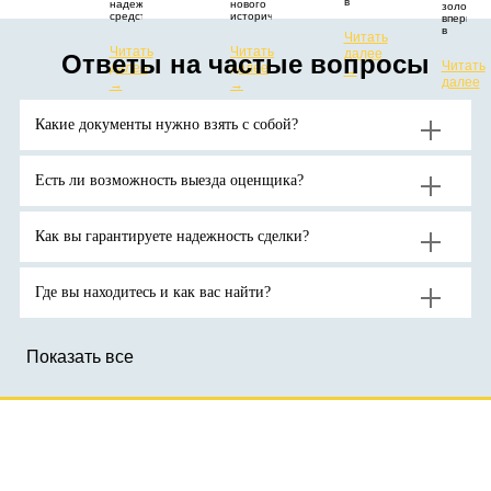
в
надежным
нового
золото
истории
средством
исторического
впервые
превысил
защиты
максимума.
в
Читать
67
капитала
Цены
истории
Читать
Читать
долларов
от
растут
далее
превыси
Ответы на частые вопросы
за
геополитических
из-за
Читать
далее
далее
отметку
→
тройскую
и
дефицита
в
далее
→
→
унцию.
экономических
поставок
4400
→
потрясений.
и
долларо
Аналитики
высокого
за
Какие документы нужно взять с собой?
ожидают
спроса
тройскую
продолжения
на
унцию.
роста
активы-
цен
убежища
на
на
Есть ли возможность выезда оценщика?
золото
фоне
до
геополитической
новых
неопределенности.
рекордов
Как вы гарантируете надежность сделки?
Где вы находитесь и как вас найти?
Показать все