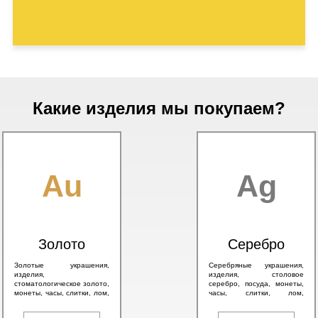
Какие изделия мы покупаем?
Au
Ag
Золото
Серебро
Золотые украшения,
Серебряные украшения,
изделия,
изделия, столовое
стоматологическое золото,
серебро, посуда, монеты,
монеты, часы, слитки, лом,
часы, слитки, лом,
а также антикварное
антикварное серебро 84
золото 56 пробы и
пробы, в том числе с