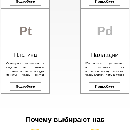
брендовые изделия.
Подробнее
эмалью.
Подробнее
Pt
Pd
Платина
Палладий
Ювелирные украшения и
Ювелирные украшения
изделия из платины,
и изделия из
столовые приборы, посуда,
палладия, посуда, монеты,
монеты, часы, слитки,
часы, слитки, лом, а также
антикварные изделия, а
другие изделия с любым
также другие платиновые
содержанием палладия.
изделия.
Подробнее
Подробнее
Почему выбирают нас