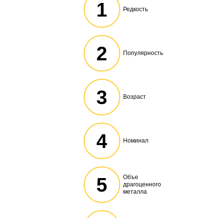
1
Редкость
2
Популярность
3
Возраст
4
Номинал
Объе
5
драгоценного
металла