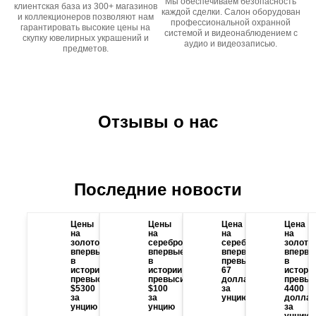
Мы обеспечиваем безопасность
клиентская база из 300+ магазинов
каждой сделки. Салон оборудован
и коллекционеров позволяют нам
профессиональной охранной
гарантировать высокие цены на
системой и видеонаблюдением с
скупку ювелирных украшений и
аудио и видеозаписью.
предметов.
Отзывы о нас
Последние новости
Цены
Цены
Цена
Цена
на
на
на
на
золото
серебро
серебро
золото
впервые
впервые
впервые
впервы
в
в
превысила
в
истории
истории
67
истори
превысили
превысили
долларов
превыс
$5300
$100
за
4400
за
за
унцию
доллар
унцию
унцию
за