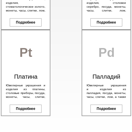
изделия,
изделия, столовое
стоматологическое золото,
серебро, посуда, монеты,
монеты, часы, слитки, лом,
часы, слитки, лом,
а также антикварное
антикварное серебро 84
золото 56 пробы и
пробы, в том числе с
брендовые изделия.
Подробнее
эмалью.
Подробнее
Pt
Pd
Платина
Палладий
Ювелирные украшения и
Ювелирные украшения
изделия из платины,
и изделия из
столовые приборы, посуда,
палладия, посуда, монеты,
монеты, часы, слитки,
часы, слитки, лом, а также
антикварные изделия, а
другие изделия с любым
также другие платиновые
содержанием палладия.
изделия.
Подробнее
Подробнее