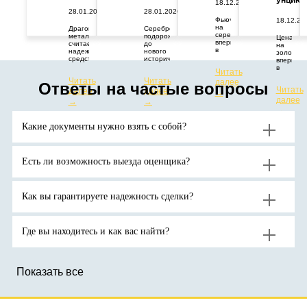
унцию
18.12.2025
28.01.2026
28.01.2026
Фьючерс
18.12.20
на
Драгоценный
Серебро
серебро
металл
подорожало
Цена
впервые
считается
до
на
в
надежным
нового
золото
истории
средством
исторического
впервые
превысил
защиты
максимума.
в
Читать
67
капитала
Цены
истории
Читать
Читать
долларов
от
растут
далее
превыси
Ответы на частые вопросы
за
геополитических
из-за
Читать
далее
далее
отметку
→
тройскую
и
дефицита
в
далее
→
→
унцию.
экономических
поставок
4400
→
потрясений.
и
долларо
Аналитики
высокого
за
Какие документы нужно взять с собой?
ожидают
спроса
тройскую
продолжения
на
унцию.
роста
активы-
цен
убежища
на
на
Есть ли возможность выезда оценщика?
золото
фоне
до
геополитической
новых
неопределенности.
рекордов
Как вы гарантируете надежность сделки?
Где вы находитесь и как вас найти?
Показать все