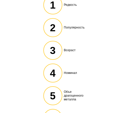
1
Редкость
2
Популярность
3
Возраст
4
Номинал
Объе
5
драгоценного
металла