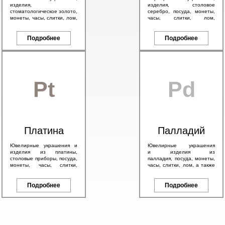
изделия,
изделия, столовое
стоматологическое золото,
серебро, посуда, монеты,
монеты, часы, слитки, лом,
часы, слитки, лом,
а также антикварное
антикварное серебро 84
золото 56 пробы и
пробы, в том числе с
брендовые изделия.
Подробнее
эмалью.
Подробнее
Pt
Pd
Платина
Палладий
Ювелирные украшения и
Ювелирные украшения
изделия из платины,
и изделия из
столовые приборы, посуда,
палладия, посуда, монеты,
монеты, часы, слитки,
часы, слитки, лом, а также
антикварные изделия, а
другие изделия с любым
также другие платиновые
содержанием палладия.
изделия.
Подробнее
Подробнее