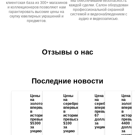
Мы обеспечиваем безопасность
клиентская база из 300+ магазинов
каждой сделки. Салон оборудован
и коллекционеров позволяют нам
профессиональной охранной
гарантировать высокие цены на
системой и видеонаблюдением с
скупку ювелирных украшений и
аудио и видеозаписью.
предметов.
Отзывы о нас
Последние новости
Цены
Цены
Цена
Цена
на
на
на
на
золото
серебро
серебро
золото
впервые
впервые
впервые
впервы
в
в
превысила
в
истории
истории
67
истори
превысили
превысили
долларов
превыс
$5300
$100
за
4400
за
за
унцию
доллар
унцию
унцию
за