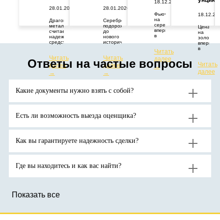
унцию
18.12.2025
28.01.2026
28.01.2026
Фьючерс
18.12.20
на
Драгоценный
Серебро
серебро
металл
подорожало
Цена
впервые
считается
до
на
в
надежным
нового
золото
истории
средством
исторического
впервые
превысил
защиты
максимума.
в
Читать
67
капитала
Цены
истории
Читать
Читать
долларов
от
растут
далее
превыси
Ответы на частые вопросы
за
геополитических
из-за
Читать
далее
далее
отметку
→
тройскую
и
дефицита
в
далее
→
→
унцию.
экономических
поставок
4400
→
потрясений.
и
долларо
Аналитики
высокого
за
Какие документы нужно взять с собой?
ожидают
спроса
тройскую
продолжения
на
унцию.
роста
активы-
цен
убежища
на
на
Есть ли возможность выезда оценщика?
золото
фоне
до
геополитической
новых
неопределенности.
рекордов
Как вы гарантируете надежность сделки?
Где вы находитесь и как вас найти?
Показать все