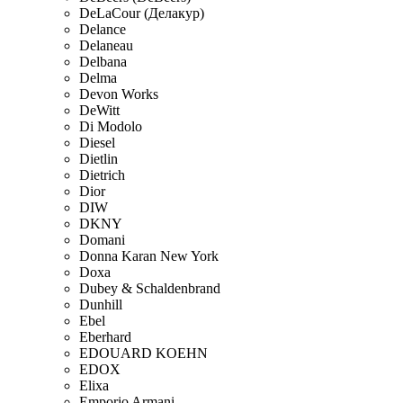
DeLaCour (Делакур)
Delance
Delaneau
Delbana
Delma
Devon Works
DeWitt
Di Modolo
Diesel
Dietlin
Dietrich
Dior
DIW
DKNY
Domani
Donna Karan New York
Doxa
Dubey & Schaldenbrand
Dunhill
Ebel
Eberhard
EDOUARD KOEHN
EDOX
Elixa
Emporio Armani