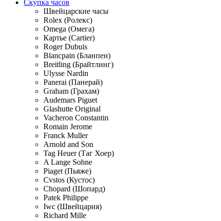
Скупка часов
Швейцарские часы
Rolex (Ролекс)
Omega (Омега)
Картье (Cartier)
Roger Dubuis
Blancpain (Бланпен)
Breitling (Брайтлинг)
Ulysse Nardin
Panerai (Панерай)
Graham (Грахам)
Audemars Piguet
Glashutte Original
Vacheron Constantin
Romain Jerome
Franck Muller
Arnold and Son
Tag Heuer (Таг Хоер)
A Lange Sohne
Piaget (Пьяже)
Cvstos (Кустос)
Chopard (Шопард)
Patek Philippe
Iwc (Швейцария)
Richard Mille