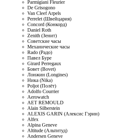
Parmigiani Fleurier
De Grisogono
Van Cleef Arpels
Perrelet (Швейцария)
Concord (Конкорд)
Daniel Roth
Zenith (Зенит)
Советские часы
Механические часы
Rado (Радо)
Павел Буре
Girard Perregaux
Бовет (Bovet)
Лонжин (Longines)
Ника (Nika)
Poljot (Полёт)
Adolfo Courrier
Aerowatch
AET REMOULD
Alain Silberstein
ALEXIS GARIN (Алексис Гэрин)
Alfex
Alpina Geneve
Altitude (Альтитуд)
Andersen Geneve