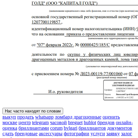
Нас часто находят по словам
выкуп
продать
whatsapp
ломбард
драгоценные
оценить
москве
центр
telegram
часовой
breguet
hublot
брендов
онлайн-
оценка
бриллиантами
corum
bvlgari
бриллиантов
документов
сдать
брендовые
аксессуары
фотографии
услуги
заявку
залог