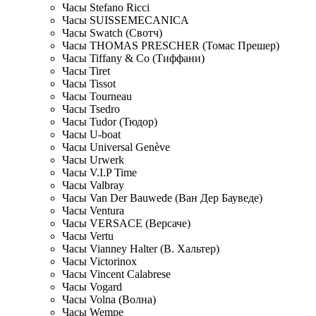
Часы Stefano Ricci
Часы SUISSEMECANICA
Часы Swatch (Свотч)
Часы THOMAS PRESCHER (Томас Прешер)
Часы Tiffany & Co (Тиффани)
Часы Tiret
Часы Tissot
Часы Tourneau
Часы Tsedro
Часы Tudor (Тюдор)
Часы U-boat
Часы Universal Genève
Часы Urwerk
Часы V.I.P Time
Часы Valbray
Часы Van Der Bauwede (Ван Дер Бауведе)
Часы Ventura
Часы VERSACE (Версаче)
Часы Vertu
Часы Vianney Halter (В. Хальтер)
Часы Victorinox
Часы Vincent Calabrese
Часы Vogard
Часы Volna (Волна)
Часы Wempe