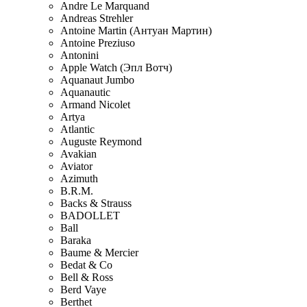
Andre Le Marquand
Andreas Strehler
Antoine Martin (Антуан Мартин)
Antoine Preziuso
Antonini
Apple Watch (Эпл Вотч)
Aquanaut Jumbo
Aquanautic
Armand Nicolet
Artya
Atlantic
Auguste Reymond
Avakian
Aviator
Azimuth
B.R.M.
Backs & Strauss
BADOLLET
Ball
Baraka
Baume & Mercier
Bedat & Co
Bell & Ross
Berd Vaye
Berthet