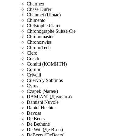
Charmex
Chase-Durer
Chaumet (Шоме)
Chimento
Christophe Claret
Chronographe Suisse Cie
Chronomaster
Chronoswiss
ChronoTech
Clerc
Coach
Comitti (КОМИТИ)
Corum
Crivelli
Cuervo y Sobrinos
Cyrus
Czapek (Чапек)
DAMIANI (Дамиани)
Damiani Nuvole
Daniel Hechter
Davosa
De Beers
De Bethune
De Witt (Де Витт)
DeBeers (DeBeers)