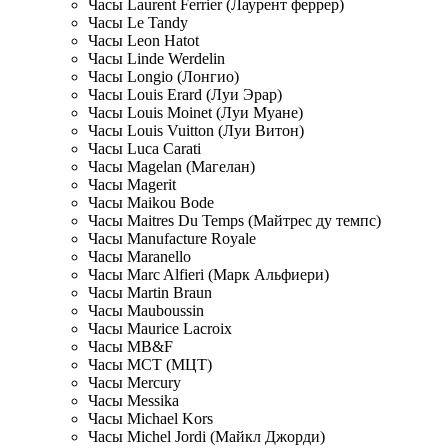
Часы Laurent Ferrier (Лаурент феррер)
Часы Le Tandy
Часы Leon Hatot
Часы Linde Werdelin
Часы Longio (Лонгио)
Часы Louis Erard (Луи Эрар)
Часы Louis Moinet (Луи Муане)
Часы Louis Vuitton (Луи Витон)
Часы Luca Carati
Часы Magelan (Магелан)
Часы Magerit
Часы Maikou Bode
Часы Maitres Du Temps (Майтрес ду темпс)
Часы Manufacture Royale
Часы Maranello
Часы Marc Alfieri (Марк Альфиери)
Часы Martin Braun
Часы Mauboussin
Часы Maurice Lacroix
Часы MB&F
Часы MCT (МЦТ)
Часы Mercury
Часы Messika
Часы Michael Kors
Часы Michel Jordi (Майкл Джорди)