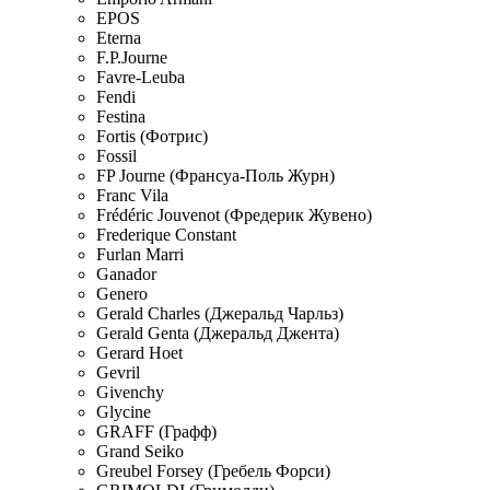
EPOS
Eterna
F.P.Journe
Favre-Leuba
Fendi
Festina
Fortis (Фотрис)
Fossil
FP Journe (Франсуа-Поль Журн)
Franc Vila
Frédéric Jouvenot (Фредерик Жувено)
Frederique Constant
Furlan Marri
Ganador
Genero
Gerald Charles (Джеральд Чарльз)
Gerald Genta (Джеральд Джента)
Gerard Hoet
Gevril
Givenchy
Glycine
GRAFF (Графф)
Grand Seiko
Greubel Forsey (Гребель Форси)