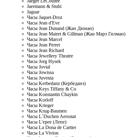
Jaeger LeCoultre
Jaermann & Stubi
Jaguar
Часы Jaquet-Droz
Часы Jean d'Eve
Часы Jean Dunand (Жан Дюнан)
Часы Jean Mairet & Gillman (Жан Марэ Гилман)
Часы Jean Marcel
Часы Jean Perret
Часы Jean Richard
Часы Jewellery Theatre
Часы Jorg Hysek
Часы Jovial
Часы Jowissa
Часы Juvenia
Часы Kerbedanz (Кербеданз)
Часы Keys Tiffany & Co
Часы Konstantin Chaykin
Часы Korloff
Часы Krieger
Часы Krug-Baumen
Часы L`Duchen Aerostat
Часы L'epee (Лепе)
Часы La Dona de Cartier
Часы La Vivion