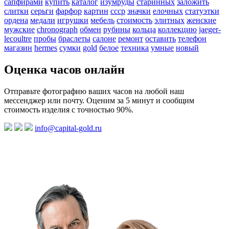
сапфирами
купить
каталог
изумруды
старинных
заложить
слитки
серьги
фарфор
картин
ссср
значки
елочных
статуэтки
ордена
медали
игрушки
мебель
стоимость
элитных
женские
мужские
chronograph
обмен
рубины
кольца
коллекцию
jaeger-
lecoultre
пробы
браслеты
салоне
ремонт
оставить
телефон
магазин
hermes
сумки
gold
белое
техника
умные
новый
Оценка часов онлайн
Отправьте фотографию ваших часов на любой наш
мессенджер или почту. Оценим за 5 минут и сообщим
стоимость изделия с точностью 90%.
info@capital-gold.ru