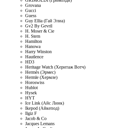
GRIMOLDI (Гримолди)
Grovana
Gucci
Guess
Guy Ellia (Гай Элиа)
Gv2 By Gevril
H. Moser & Cie
H. Stern
Hamilton
Hanowa
Harry Winston
Hautlence
HD3
Heritage Watch (Херитаж Вотч)
Hermès (Эрмес)
Hermle (Хермле)
Horoswiss
Hublot
Hysek
HYT
Ice Link (Айс Линк)
Ikepod (Айкепод)
Ilgiz F
Jacob & Co
Jacques Lemans