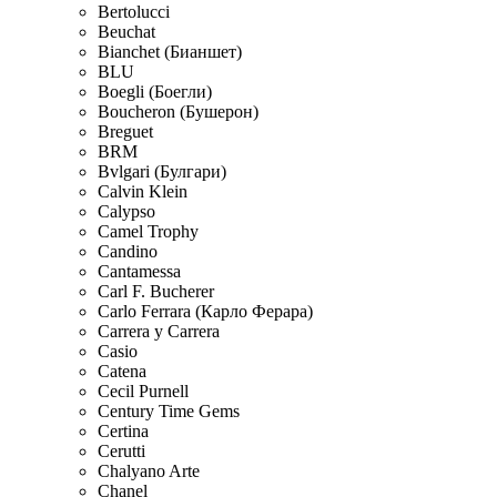
Bertolucci
Beuchat
Bianchet (Бианшет)
BLU
Boegli (Боегли)
Boucheron (Бушерон)
Breguet
BRM
Bvlgari (Булгари)
Calvin Klein
Calypso
Camel Trophy
Candino
Cantamessa
Carl F. Bucherer
Carlo Ferrara (Карло Ферара)
Carrera y Carrera
Casio
Catena
Cecil Purnell
Century Time Gems
Certina
Cerutti
Chalyano Arte
Chanel