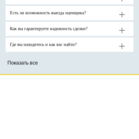
продолжения
на
унцию.
роста
активы-
цен
убежища
на
на
Есть ли возможность выезда оценщика?
золото
фоне
до
геополитической
новых
неопределенности.
рекордов
Как вы гарантируете надежность сделки?
Где вы находитесь и как вас найти?
Показать все