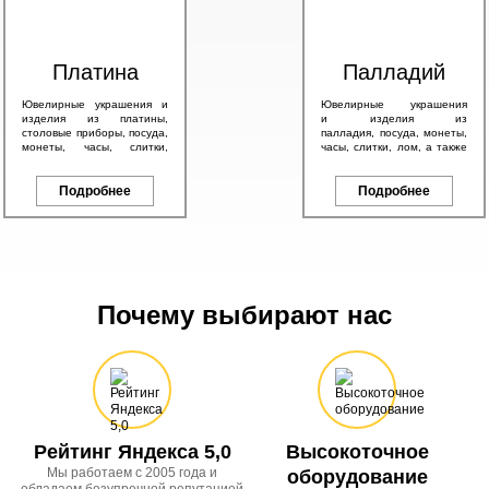
Платина
Палладий
Ювелирные украшения и
Ювелирные украшения
изделия из платины,
и изделия из
столовые приборы, посуда,
палладия, посуда, монеты,
монеты, часы, слитки,
часы, слитки, лом, а также
антикварные изделия, а
другие изделия с любым
также другие платиновые
содержанием палладия.
изделия.
Подробнее
Подробнее
Почему выбирают нас
Рейтинг Яндекса 5,0
Высокоточное
Мы работаем с 2005 года и
оборудование