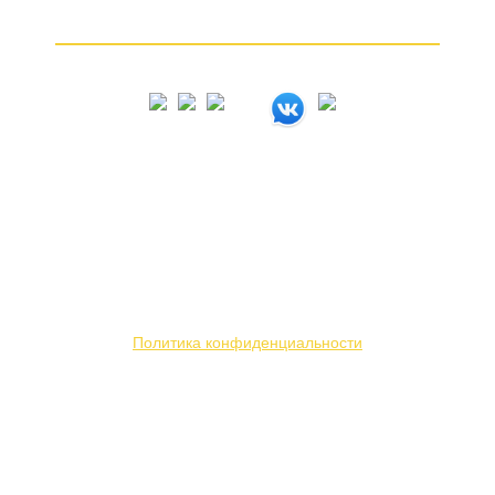
Как продать золото
© 2005 – 2026
Вся представленная на сайте информация носит
информационный характер и ни при каких условиях
не является публичной офертой. Мы используем
файлы «cookie» с целью персонализации сервисов
и повышения удобства пользования веб-сайтом.
Политика конфиденциальности