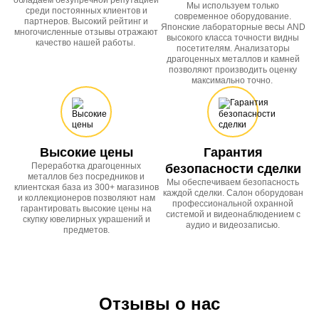
обладаем безупречной репутацией
Мы используем только
среди постоянных клиентов и
современное оборудование.
партнеров. Высокий рейтинг и
Японские лабораторные весы AND
многочисленные отзывы отражают
высокого класса точности видны
качество нашей работы.
посетителям. Анализаторы
драгоценных металлов и камней
позволяют производить оценку
максимально точно.
Высокие цены
Гарантия
Переработка драгоценных
безопасности сделки
металлов без посредников и
Мы обеспечиваем безопасность
клиентская база из 300+ магазинов
каждой сделки. Салон оборудован
и коллекционеров позволяют нам
профессиональной охранной
гарантировать высокие цены на
системой и видеонаблюдением с
скупку ювелирных украшений и
аудио и видеозаписью.
предметов.
Отзывы о нас