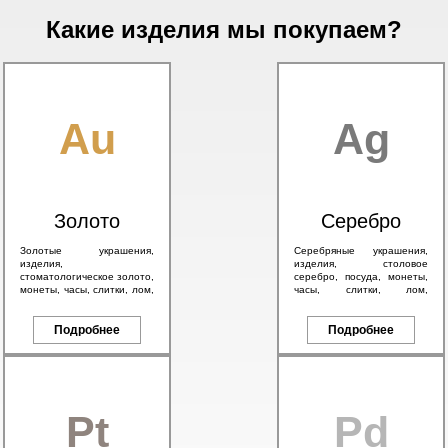
Какие изделия мы покупаем?
Au
Ag
Золото
Серебро
Золотые украшения,
Серебряные украшения,
изделия,
изделия, столовое
стоматологическое золото,
серебро, посуда, монеты,
монеты, часы, слитки, лом,
часы, слитки, лом,
а также антикварное
антикварное серебро 84
золото 56 пробы и
пробы, в том числе с
брендовые изделия.
Подробнее
эмалью.
Подробнее
Pt
Pd