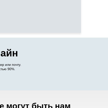
лайн
р или почту.
стью 90%.
е могут быть нам