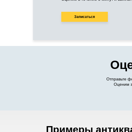
Записаться
Оце
Отправьте ф
Оценим з
Примеры антиква