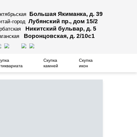
Большая Якиманка, д. 39
ктябрьская
Лубянский пр., дом 15/2
итай-город
Никитский бульвар, д. 5
рбатская
Воронцовская, д. 2/10с1
аганская
купка
Скупка
Скупка
тиквариата
камней
икон