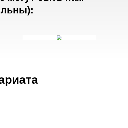
льны):
ариата