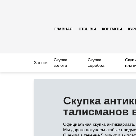
ГЛАВНАЯ
ОТЗЫВЫ
КОНТАКТЫ
КУР
Скупка
Скупка
Скуп
Залоги
золота
серебра
плат
Скупка анти
талисманов 
Официальная скупка антиквариата.
Мы дорого покупаем любые предме
Оценим в течение 5 минут и выпла