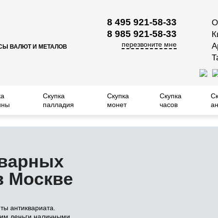
8 495 921-58-33
О
8 985 921-58-33
К
перезвоните мне
А
СЫ ВАЛЮТ И МЕТАЛОВ
Т
ка
Скупка
Скупка
Скупка
С
ины
палладия
монет
часов
ан
кварных
в Москве
ты антиквариата.
тим деньги наличными