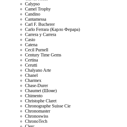
Calypso
Camel Trophy
Candino
Cantamessa
Carl F. Bucherer
Carlo Ferrara (Карло Ферара)
Carrera y Carrera
Casio
Catena
Cecil Purnell
Century Time Gems
Certina
Cerutti
Chalyano Arte
Chanel
Charmex
Chase-Durer
Chaumet (Шоме)
Chimento
Christophe Claret
Chronographe Suisse Cie
Chronomaster
Chronoswiss
ChronoTech
Clerc