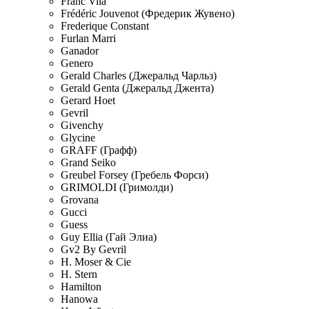
Franc Vila
Frédéric Jouvenot (Фредерик Жувено)
Frederique Constant
Furlan Marri
Ganador
Genero
Gerald Charles (Джеральд Чарльз)
Gerald Genta (Джеральд Джента)
Gerard Hoet
Gevril
Givenchy
Glycine
GRAFF (Графф)
Grand Seiko
Greubel Forsey (Гребель Форси)
GRIMOLDI (Гримолди)
Grovana
Gucci
Guess
Guy Ellia (Гай Элиа)
Gv2 By Gevril
H. Moser & Cie
H. Stern
Hamilton
Hanowa