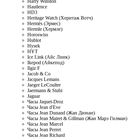
Harry Winston
Hautlence
HD3
Heritage Watch (Херитаж Вотч)
Hermès (Эрмес)
Hermle (Хермле)
Horoswiss
Hublot
Hysek
HYT
Ice Link (Айс Линк)
Ikepod (Айкепод)
Ilgiz F
Jacob & Co
Jacques Lemans
Jaeger LeCoultre
Jaermann & Stubi
Jaguar
Часы Jaquet-Droz
Часы Jean d'Eve
Часы Jean Dunand (Жан Дюнан)
Часы Jean Mairet & Gillman (Жан Марэ Гилман)
Часы Jean Marcel
Часы Jean Perret
Часы Jean Richard