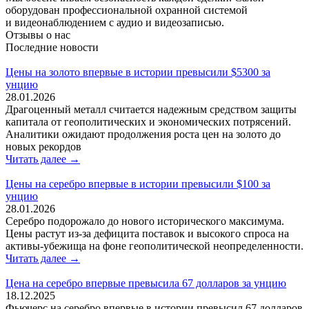
оборудован профессиональной охранной системой
и видеонаблюдением с аудио и видеозаписью.
Отзывы о нас
Последние новости
Цены на золото впервые в истории превысили $5300 за
унцию
28.01.2026
Драгоценный металл считается надежным средством защиты
капитала от геополитических и экономических потрясений.
Аналитики ожидают продолжения роста цен на золото до
новых рекордов
Читать далее →
Цены на серебро впервые в истории превысили $100 за
унцию
28.01.2026
Серебро подорожало до нового исторического максимума.
Цены растут из-за дефицита поставок и высокого спроса на
активы-убежища на фоне геополитической неопределенности.
Читать далее →
Цена на серебро впервые превысила 67 долларов за унцию
18.12.2025
Фьючерс на серебро впервые в истории превысил 67 долларов