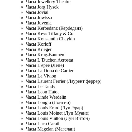
Часы Jewellery Theatre
Часы Jorg Hysek
Часы Jovial
Часы Jowissa
Часы Juvenia
Часы Kerbedanz (Кербеданз)
Часы Keys Tiffany & Co
Часы Konstantin Chaykin
Часы Korloff
Часы Krieger
Часы Krug-Baumen
Часы L`Duchen Aerostat
Часы L'epee (Лепе)
Часы La Dona de Cartier
Часы La Vivion
Часы Laurent Ferrier (Лаурент феррер)
Часы Le Tandy
Часы Leon Hatot
Часы Linde Werdelin
Часы Longio (Лонгио)
Часы Louis Erard (Луи Эрар)
Часы Louis Moinet (Луи Муане)
Часы Louis Vuitton (Луи Витон)
Часы Luca Carati
Часы Magelan (Магелан)