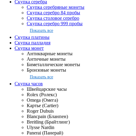
Скупка серебра
Скупка серебряные монеты
Скупка серебро 84 пробы
Скупка столовое серебро
Скупка серебро 999 пробы
Показать все
Скупка платины
Скупка палладия
Скупка монет
Антикварные монеты
Античные монеты
Биметаллические монеты
Бронзовые монеты
Показать все
Скупка часов
Швейцарские часы
Rolex (Ролекс)
Omega (Омега)
Картье (Cartier)
Roger Dubuis
Blancpain (Бланпен)
Breitling (Брайтлинг)
Ulysse Nardin
Panerai (Панерай)