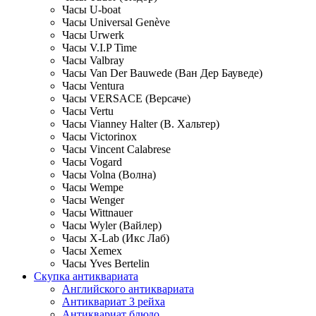
Часы U-boat
Часы Universal Genève
Часы Urwerk
Часы V.I.P Time
Часы Valbray
Часы Van Der Bauwede (Ван Дер Бауведе)
Часы Ventura
Часы VERSACE (Версаче)
Часы Vertu
Часы Vianney Halter (В. Хальтер)
Часы Victorinox
Часы Vincent Calabrese
Часы Vogard
Часы Volna (Волна)
Часы Wempe
Часы Wenger
Часы Wittnauer
Часы Wyler (Вайлер)
Часы X-Lab (Икс Лаб)
Часы Xemex
Часы Yves Bertelin
Скупка антиквариата
Английского антиквариата
Антиквариат 3 рейха
Антиквариат блюдо