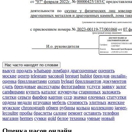
Нас часто находят по словам
выкуп
продать
whatsapp
ломбард
драгоценные
оценить
москве
центр
telegram
часовой
breguet
hublot
брендов
онлайн-
оценка
бриллиантами
corum
bvlgari
бриллиантов
документов
сдать
брендовые
аксессуары
фотографии
услуги
заявку
залог
сапфирами
купить
каталог
изумруды
старинных
заложить
слитки
серьги
фарфор
картин
ссср
значки
елочных
статуэтки
ордена
медали
игрушки
мебель
стоимость
элитных
женские
мужские
chronograph
обмен
рубины
кольца
коллекцию
jaeger-
lecoultre
пробы
браслеты
салоне
ремонт
оставить
телефон
магазин
hermes
сумки
gold
белое
техника
умные
новый
Оценка часов онлайн