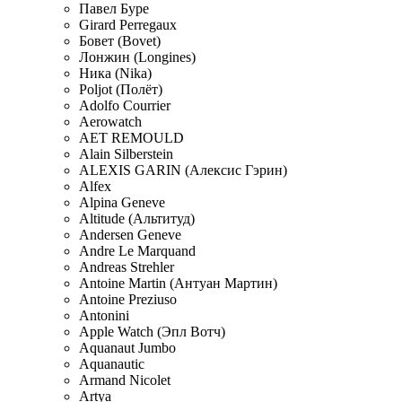
Павел Буре
Girard Perregaux
Бовет (Bovet)
Лонжин (Longines)
Ника (Nika)
Poljot (Полёт)
Adolfo Courrier
Aerowatch
AET REMOULD
Alain Silberstein
ALEXIS GARIN (Алексис Гэрин)
Alfex
Alpina Geneve
Altitude (Альтитуд)
Andersen Geneve
Andre Le Marquand
Andreas Strehler
Antoine Martin (Антуан Мартин)
Antoine Preziuso
Antonini
Apple Watch (Эпл Вотч)
Aquanaut Jumbo
Aquanautic
Armand Nicolet
Artya