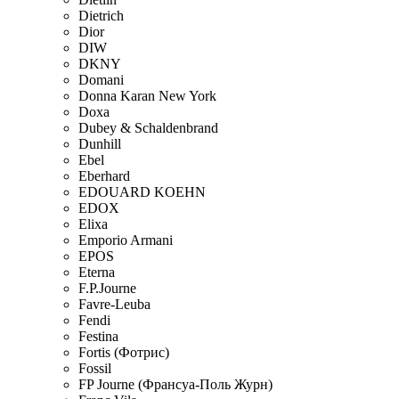
Dietrich
Dior
DIW
DKNY
Domani
Donna Karan New York
Doxa
Dubey & Schaldenbrand
Dunhill
Ebel
Eberhard
EDOUARD KOEHN
EDOX
Elixa
Emporio Armani
EPOS
Eterna
F.P.Journe
Favre-Leuba
Fendi
Festina
Fortis (Фотрис)
Fossil
FP Journe (Франсуа-Поль Журн)