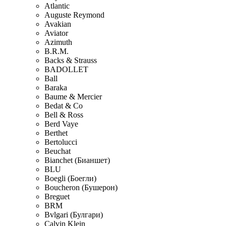
Atlantic
Auguste Reymond
Avakian
Aviator
Azimuth
B.R.M.
Backs & Strauss
BADOLLET
Ball
Baraka
Baume & Mercier
Bedat & Co
Bell & Ross
Berd Vaye
Berthet
Bertolucci
Beuchat
Bianchet (Бианшет)
BLU
Boegli (Боегли)
Boucheron (Бушерон)
Breguet
BRM
Bvlgari (Булгари)
Calvin Klein