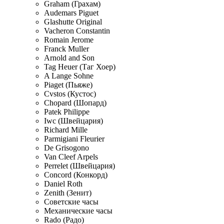
Graham (Грахам)
Audemars Piguet
Glashutte Original
Vacheron Constantin
Romain Jerome
Franck Muller
Arnold and Son
Tag Heuer (Таг Хоер)
A Lange Sohne
Piaget (Пьяже)
Cvstos (Кустос)
Chopard (Шопард)
Patek Philippe
Iwc (Швейцария)
Richard Mille
Parmigiani Fleurier
De Grisogono
Van Cleef Arpels
Perrelet (Швейцария)
Concord (Конкорд)
Daniel Roth
Zenith (Зенит)
Советские часы
Механические часы
Rado (Радо)