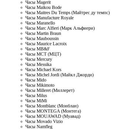
Часы Magerit
Часы Maikou Bode
Часы Maitres Du Temps (Майтрес ду темпс)
Часы Manufacture Royale
Часы Maranello
Часы Marc Alfieri (Марк Альфиери)
Часы Martin Braun
Часы Mauboussin
Часы Maurice Lacroix
Часы MB&F
Часы MCT (МЦТ)
Часы Mercury
Часы Messika
Часы Michael Kors
Часы Michel Jordi (Майкл Джорди)
Часы Mido
Часы Mikimoto
Часы Milleret (Миллерет)
Часы Milus
Часы MiMi
Часы Montblanc (Монблан)
Часы MONTEGA (Монтега)
Часы MOUAWAD (Муавад)
Часы Movado Vizio
Часы Namfleg