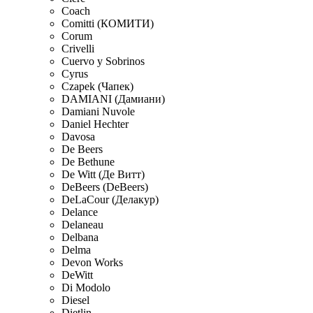
Coach
Comitti (КОМИТИ)
Corum
Crivelli
Cuervo y Sobrinos
Cyrus
Czapek (Чапек)
DAMIANI (Дамиани)
Damiani Nuvole
Daniel Hechter
Davosa
De Beers
De Bethune
De Witt (Де Витт)
DeBeers (DeBeers)
DeLaCour (Делакур)
Delance
Delaneau
Delbana
Delma
Devon Works
DeWitt
Di Modolo
Diesel
Dietlin