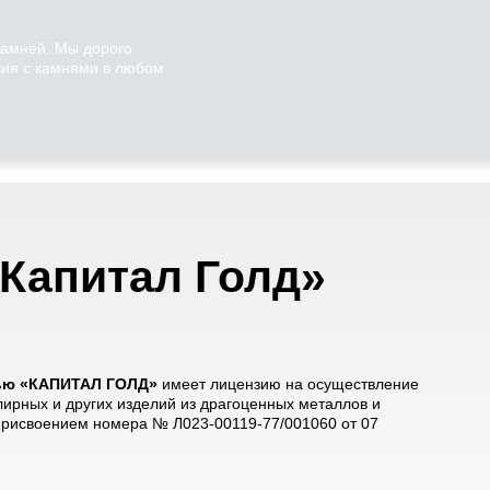
камней. Мы дорого
ия с камнями в любом
Капитал Голд»
тью «КАПИТАЛ ГОЛД»
имеет лицензию на осуществление
лирных и других изделий из драгоценных металлов и
 присвоением номера № Л023-00119-77/001060 от 07