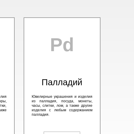
Pd
Палладий
елия
Ювелирные украшения и изделия
оры,
из палладия, посуда, монеты,
тки,
часы, слитки, лом, а также другие
кже
изделия с любым содержанием
палладия.