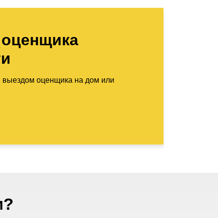
 оценщика
ти
м выездом оценщика на дом или
м?