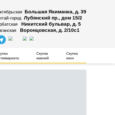
Большая Якиманка, д. 39
ктябрьская
Лубянский пр., дом 15/2
итай-город
Никитский бульвар, д. 5
рбатская
Воронцовская, д. 2/10с1
аганская
купка
Скупка
Скупка
тиквариата
камней
икон