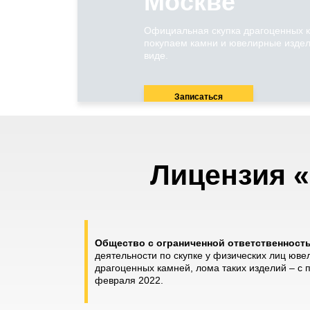
Москве
Официальная скупка драгоценных 
покупаем камни и ювелирные издел
виде.
Записаться
Лицензия «
Общество с ограниченной ответственнос
деятельности по скупке у физических лиц юве
драгоценных камней, лома таких изделий – с
февраля 2022.