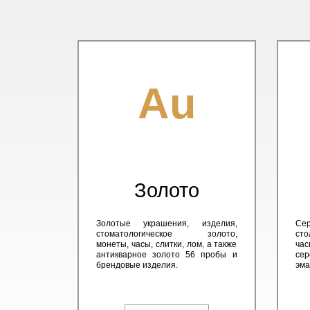
Au
Золото
Золотые украшения, изделия,
Сер
стоматологическое золото,
сто
монеты, часы, слитки, лом, а также
час
антикварное золото 56 пробы и
сер
брендовые изделия.
эма