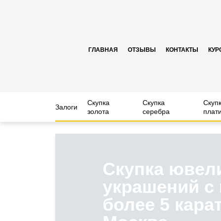
ГЛАВНАЯ
ОТЗЫВЫ
КОНТАКТЫ
КУР
Скупка
Скупка
Скуп
Залоги
золота
серебра
плат
Скупка ювел
украшений с
более 5 карат