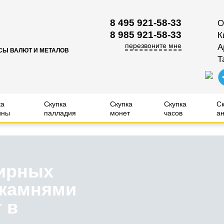
8 495 921-58-33
О
8 985 921-58-33
К
перезвоните мне
А
СЫ ВАЛЮТ И МЕТАЛОВ
Т
ка
Скупка
Скупка
Скупка
С
ины
палладия
монет
часов
ан
ирных
 камнями
 в