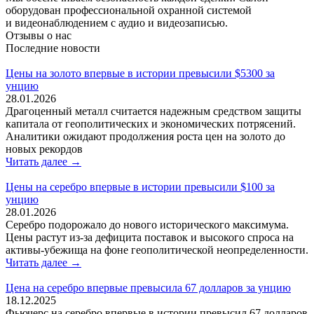
оборудован профессиональной охранной системой
и видеонаблюдением с аудио и видеозаписью.
Отзывы о нас
Последние новости
Цены на золото впервые в истории превысили $5300 за
унцию
28.01.2026
Драгоценный металл считается надежным средством защиты
капитала от геополитических и экономических потрясений.
Аналитики ожидают продолжения роста цен на золото до
новых рекордов
Читать далее →
Цены на серебро впервые в истории превысили $100 за
унцию
28.01.2026
Серебро подорожало до нового исторического максимума.
Цены растут из-за дефицита поставок и высокого спроса на
активы-убежища на фоне геополитической неопределенности.
Читать далее →
Цена на серебро впервые превысила 67 долларов за унцию
18.12.2025
Фьючерс на серебро впервые в истории превысил 67 долларов