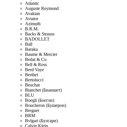
Atlantic
Auguste Reymond
Avakian
Aviator
Azimuth
B.R.M.
Backs & Strauss
BADOLLET
Ball
Baraka
Baume & Mercier
Bedat & Co
Bell & Ross
Berd Vaye
Berthet
Bertolucci
Beuchat
Bianchet (Бианшет)
BLU
Boegli (Боегли)
Boucheron (Бушерон)
Breguet
BRM
Bvlgari (Булгари)
Calvin Klein