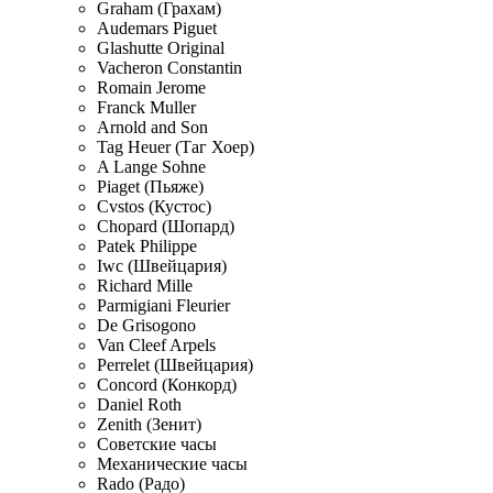
Graham (Грахам)
Audemars Piguet
Glashutte Original
Vacheron Constantin
Romain Jerome
Franck Muller
Arnold and Son
Tag Heuer (Таг Хоер)
A Lange Sohne
Piaget (Пьяже)
Cvstos (Кустос)
Chopard (Шопард)
Patek Philippe
Iwc (Швейцария)
Richard Mille
Parmigiani Fleurier
De Grisogono
Van Cleef Arpels
Perrelet (Швейцария)
Concord (Конкорд)
Daniel Roth
Zenith (Зенит)
Советские часы
Механические часы
Rado (Радо)