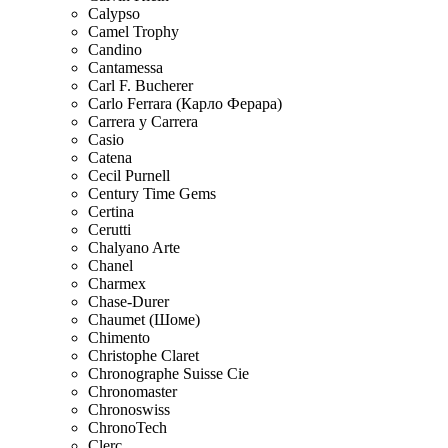
Calypso
Camel Trophy
Candino
Cantamessa
Carl F. Bucherer
Carlo Ferrara (Карло Ферара)
Carrera y Carrera
Casio
Catena
Cecil Purnell
Century Time Gems
Certina
Cerutti
Chalyano Arte
Chanel
Charmex
Chase-Durer
Chaumet (Шоме)
Chimento
Christophe Claret
Chronographe Suisse Cie
Chronomaster
Chronoswiss
ChronoTech
Clerc