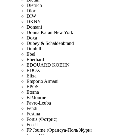
Dietrich
Dior
DIW
DKNY
Domani
Donna Karan New York
Doxa
Dubey & Schaldenbrand
Dunhill
Ebel
Eberhard
EDOUARD KOEHN
EDOX
Elixa
Emporio Armani
EPOS
Eterna
F.P.Journe
Favre-Leuba
Fendi
Festina
Fortis (Фотрис)
Fossil
FP Journe (Франсуа-Поль Журн)