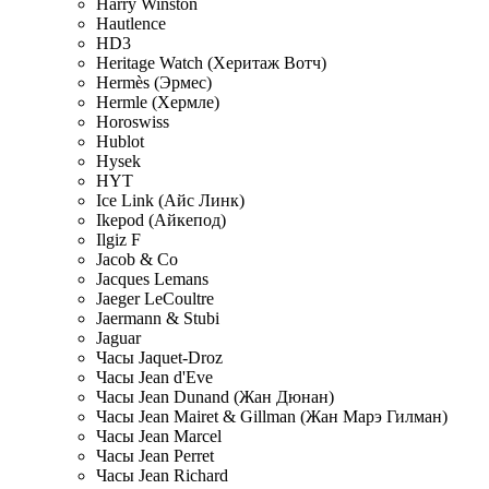
Harry Winston
Hautlence
HD3
Heritage Watch (Херитаж Вотч)
Hermès (Эрмес)
Hermle (Хермле)
Horoswiss
Hublot
Hysek
HYT
Ice Link (Айс Линк)
Ikepod (Айкепод)
Ilgiz F
Jacob & Co
Jacques Lemans
Jaeger LeCoultre
Jaermann & Stubi
Jaguar
Часы Jaquet-Droz
Часы Jean d'Eve
Часы Jean Dunand (Жан Дюнан)
Часы Jean Mairet & Gillman (Жан Марэ Гилман)
Часы Jean Marcel
Часы Jean Perret
Часы Jean Richard