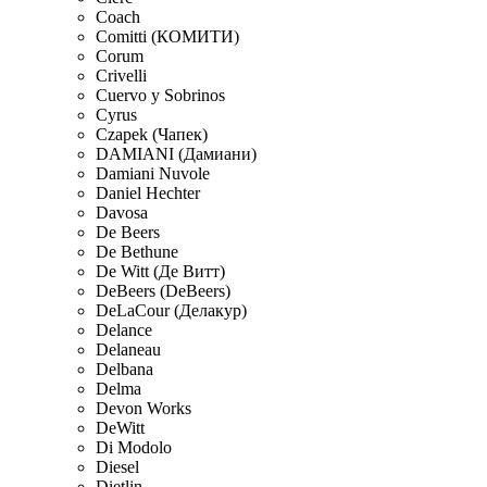
Coach
Comitti (КОМИТИ)
Corum
Crivelli
Cuervo y Sobrinos
Cyrus
Czapek (Чапек)
DAMIANI (Дамиани)
Damiani Nuvole
Daniel Hechter
Davosa
De Beers
De Bethune
De Witt (Де Витт)
DeBeers (DeBeers)
DeLaCour (Делакур)
Delance
Delaneau
Delbana
Delma
Devon Works
DeWitt
Di Modolo
Diesel
Dietlin