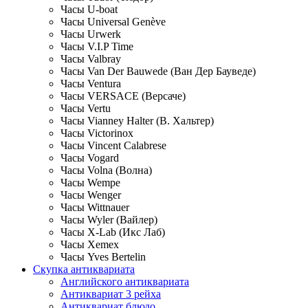
Часы U-boat
Часы Universal Genève
Часы Urwerk
Часы V.I.P Time
Часы Valbray
Часы Van Der Bauwede (Ван Дер Бауведе)
Часы Ventura
Часы VERSACE (Версаче)
Часы Vertu
Часы Vianney Halter (В. Хальтер)
Часы Victorinox
Часы Vincent Calabrese
Часы Vogard
Часы Volna (Волна)
Часы Wempe
Часы Wenger
Часы Wittnauer
Часы Wyler (Вайлер)
Часы X-Lab (Икс Лаб)
Часы Xemex
Часы Yves Bertelin
Скупка антиквариата
Английского антиквариата
Антиквариат 3 рейха
Антиквариат блюдо