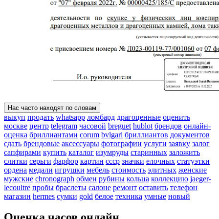
Нас часто находят по словам
выкуп
продать
whatsapp
ломбард
драгоценные
оценить
москве
центр
telegram
часовой
breguet
hublot
брендов
онлайн-
оценка
бриллиантами
corum
bvlgari
бриллиантов
документов
сдать
брендовые
аксессуары
фотографии
услуги
заявку
залог
сапфирами
купить
каталог
изумруды
старинных
заложить
слитки
серьги
фарфор
картин
ссср
значки
елочных
статуэтки
ордена
медали
игрушки
мебель
стоимость
элитных
женские
мужские
chronograph
обмен
рубины
кольца
коллекцию
jaeger-
lecoultre
пробы
браслеты
салоне
ремонт
оставить
телефон
магазин
hermes
сумки
gold
белое
техника
умные
новый
Оценка часов онлайн