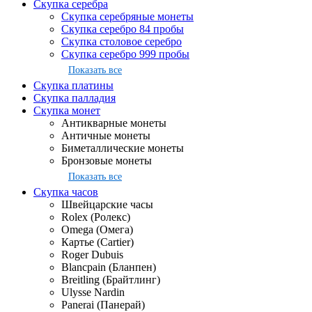
Скупка серебра
Скупка серебряные монеты
Скупка серебро 84 пробы
Скупка столовое серебро
Скупка серебро 999 пробы
Показать все
Скупка платины
Скупка палладия
Скупка монет
Антикварные монеты
Античные монеты
Биметаллические монеты
Бронзовые монеты
Показать все
Скупка часов
Швейцарские часы
Rolex (Ролекс)
Omega (Омега)
Картье (Cartier)
Roger Dubuis
Blancpain (Бланпен)
Breitling (Брайтлинг)
Ulysse Nardin
Panerai (Панерай)