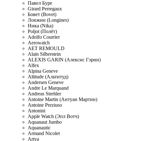
Павел Буре
Girard Perregaux
Бовет (Bovet)
Лонжин (Longines)
Ника (Nika)
Poljot (Полёт)
Adolfo Courrier
Aerowatch
AET REMOULD
Alain Silberstein
ALEXIS GARIN (Алексис Гэрин)
Alfex
Alpina Geneve
Altitude (Альтитуд)
Andersen Geneve
Andre Le Marquand
Andreas Strehler
Antoine Martin (Антуан Мартин)
Antoine Preziuso
Antonini
Apple Watch (Эпл Вотч)
Aquanaut Jumbo
Aquanautic
Armand Nicolet
Artya