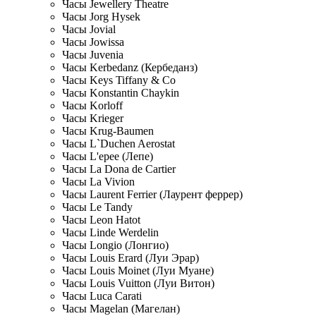
Часы Jewellery Theatre
Часы Jorg Hysek
Часы Jovial
Часы Jowissa
Часы Juvenia
Часы Kerbedanz (Кербеданз)
Часы Keys Tiffany & Co
Часы Konstantin Chaykin
Часы Korloff
Часы Krieger
Часы Krug-Baumen
Часы L`Duchen Aerostat
Часы L'epee (Лепе)
Часы La Dona de Cartier
Часы La Vivion
Часы Laurent Ferrier (Лаурент феррер)
Часы Le Tandy
Часы Leon Hatot
Часы Linde Werdelin
Часы Longio (Лонгио)
Часы Louis Erard (Луи Эрар)
Часы Louis Moinet (Луи Муане)
Часы Louis Vuitton (Луи Витон)
Часы Luca Carati
Часы Magelan (Магелан)