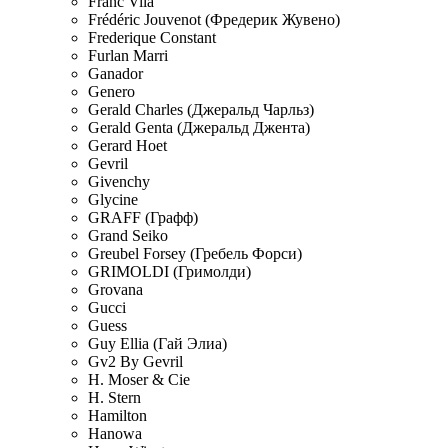
Franc Vila
Frédéric Jouvenot (Фредерик Жувено)
Frederique Constant
Furlan Marri
Ganador
Genero
Gerald Charles (Джеральд Чарльз)
Gerald Genta (Джеральд Джента)
Gerard Hoet
Gevril
Givenchy
Glycine
GRAFF (Графф)
Grand Seiko
Greubel Forsey (Гребель Форси)
GRIMOLDI (Гримолди)
Grovana
Gucci
Guess
Guy Ellia (Гай Элиа)
Gv2 By Gevril
H. Moser & Cie
H. Stern
Hamilton
Hanowa