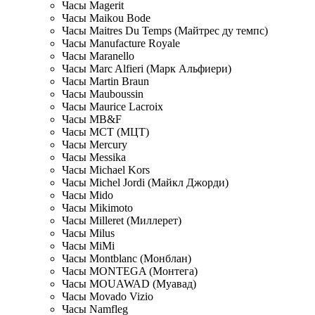
Часы Magerit
Часы Maikou Bode
Часы Maitres Du Temps (Майтрес ду темпс)
Часы Manufacture Royale
Часы Maranello
Часы Marc Alfieri (Марк Альфиери)
Часы Martin Braun
Часы Mauboussin
Часы Maurice Lacroix
Часы MB&F
Часы MCT (МЦТ)
Часы Mercury
Часы Messika
Часы Michael Kors
Часы Michel Jordi (Майкл Джорди)
Часы Mido
Часы Mikimoto
Часы Milleret (Миллерет)
Часы Milus
Часы MiMi
Часы Montblanc (Монблан)
Часы MONTEGA (Монтега)
Часы MOUAWAD (Муавад)
Часы Movado Vizio
Часы Namfleg