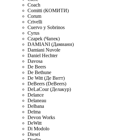
Coach
Comitti (КОМИТИ)
Corum
Crivelli
Cuervo y Sobrinos
Cyrus
Czapek (Чапек)
DAMIANI (Дамиани)
Damiani Nuvole
Daniel Hechter
Davosa
De Beers
De Bethune
De Witt (Де Витт)
DeBeers (DeBeers)
DeLaCour (Делакур)
Delance
Delaneau
Delbana
Delma
Devon Works
DeWitt
Di Modolo
Diesel
Dietlin