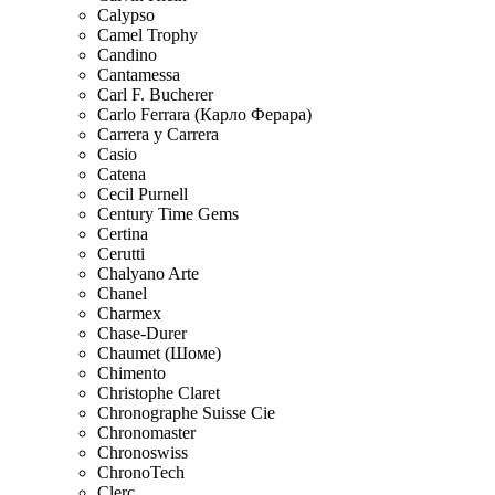
Calypso
Camel Trophy
Candino
Cantamessa
Carl F. Bucherer
Carlo Ferrara (Карло Ферара)
Carrera y Carrera
Casio
Catena
Cecil Purnell
Century Time Gems
Certina
Cerutti
Chalyano Arte
Chanel
Charmex
Chase-Durer
Chaumet (Шоме)
Chimento
Christophe Claret
Chronographe Suisse Cie
Chronomaster
Chronoswiss
ChronoTech
Clerc