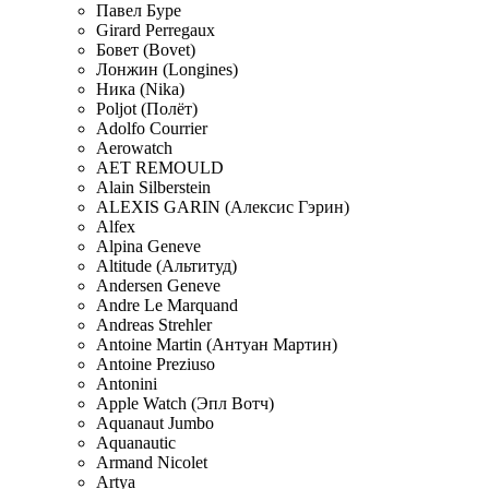
Павел Буре
Girard Perregaux
Бовет (Bovet)
Лонжин (Longines)
Ника (Nika)
Poljot (Полёт)
Adolfo Courrier
Aerowatch
AET REMOULD
Alain Silberstein
ALEXIS GARIN (Алексис Гэрин)
Alfex
Alpina Geneve
Altitude (Альтитуд)
Andersen Geneve
Andre Le Marquand
Andreas Strehler
Antoine Martin (Антуан Мартин)
Antoine Preziuso
Antonini
Apple Watch (Эпл Вотч)
Aquanaut Jumbo
Aquanautic
Armand Nicolet
Artya