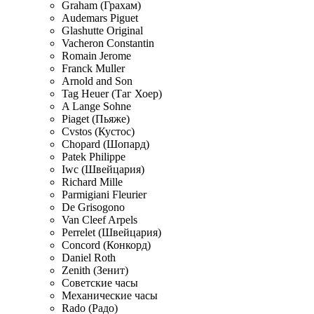
Graham (Грахам)
Audemars Piguet
Glashutte Original
Vacheron Constantin
Romain Jerome
Franck Muller
Arnold and Son
Tag Heuer (Таг Хоер)
A Lange Sohne
Piaget (Пьяже)
Cvstos (Кустос)
Chopard (Шопард)
Patek Philippe
Iwc (Швейцария)
Richard Mille
Parmigiani Fleurier
De Grisogono
Van Cleef Arpels
Perrelet (Швейцария)
Concord (Конкорд)
Daniel Roth
Zenith (Зенит)
Советские часы
Механические часы
Rado (Радо)