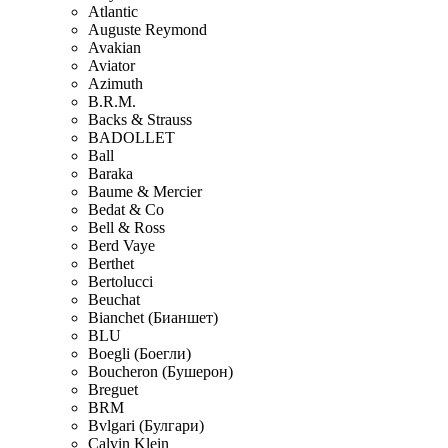
Atlantic
Auguste Reymond
Avakian
Aviator
Azimuth
B.R.M.
Backs & Strauss
BADOLLET
Ball
Baraka
Baume & Mercier
Bedat & Co
Bell & Ross
Berd Vaye
Berthet
Bertolucci
Beuchat
Bianchet (Бианшет)
BLU
Boegli (Боегли)
Boucheron (Бушерон)
Breguet
BRM
Bvlgari (Булгари)
Calvin Klein