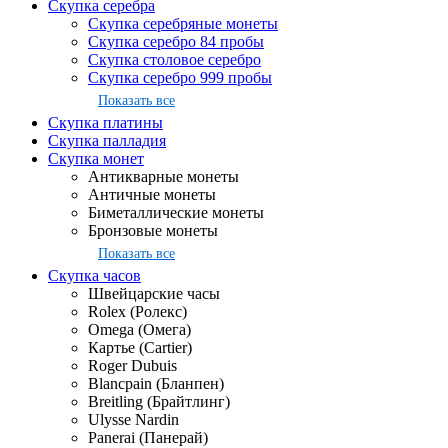
Скупка серебра
Скупка серебряные монеты
Скупка серебро 84 пробы
Скупка столовое серебро
Скупка серебро 999 пробы
Показать все
Скупка платины
Скупка палладия
Скупка монет
Антикварные монеты
Античные монеты
Биметаллические монеты
Бронзовые монеты
Показать все
Скупка часов
Швейцарские часы
Rolex (Ролекс)
Omega (Омега)
Картье (Cartier)
Roger Dubuis
Blancpain (Бланпен)
Breitling (Брайтлинг)
Ulysse Nardin
Panerai (Панерай)