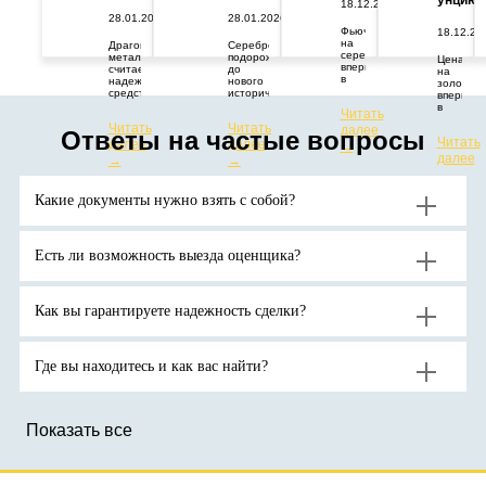
унцию
18.12.2025
28.01.2026
28.01.2026
Фьючерс
18.12.20
на
Драгоценный
Серебро
серебро
металл
подорожало
Цена
впервые
считается
до
на
в
надежным
нового
золото
истории
средством
исторического
впервые
превысил
защиты
максимума.
в
Читать
67
капитала
Цены
истории
Читать
Читать
долларов
от
растут
далее
превыси
Ответы на частые вопросы
за
геополитических
из-за
Читать
далее
далее
отметку
→
тройскую
и
дефицита
в
далее
→
→
унцию.
экономических
поставок
4400
→
потрясений.
и
долларо
Аналитики
высокого
за
Какие документы нужно взять с собой?
ожидают
спроса
тройскую
продолжения
на
унцию.
роста
активы-
цен
убежища
на
на
Есть ли возможность выезда оценщика?
золото
фоне
до
геополитической
новых
неопределенности.
рекордов
Как вы гарантируете надежность сделки?
Где вы находитесь и как вас найти?
Показать все