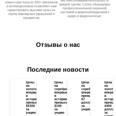
Мы обеспечиваем безопасность
клиентская база из 300+ магазинов
каждой сделки. Салон оборудован
и коллекционеров позволяют нам
профессиональной охранной
гарантировать высокие цены на
системой и видеонаблюдением с
скупку ювелирных украшений и
аудио и видеозаписью.
предметов.
Отзывы о нас
Последние новости
Цены
Цены
Цена
Цена
на
на
на
на
золото
серебро
серебро
золото
впервые
впервые
впервые
впервы
в
в
превысила
в
истории
истории
67
истори
превысили
превысили
долларов
превыс
$5300
$100
за
4400
за
за
унцию
доллар
унцию
унцию
за