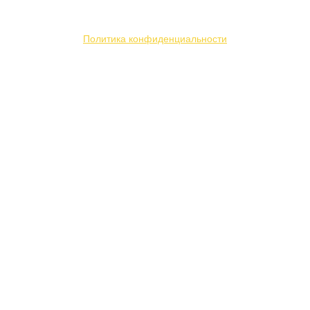
файлы «cookie» с целью персонализации сервисов
и повышения удобства пользования веб-сайтом.
Политика конфиденциальности