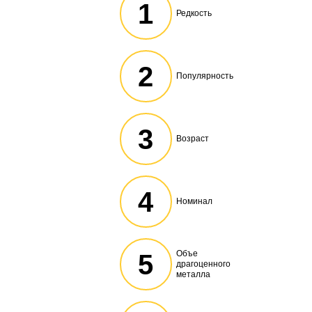
1
Редкость
2
Популярность
3
Возраст
4
Номинал
Объе
5
драгоценного
металла