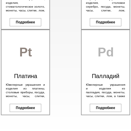
изделия,
изделия, столовое
стоматологическое золото,
серебро, посуда, монеты,
монеты, часы, слитки, лом,
часы, слитки, лом,
а также антикварное
антикварное серебро 84
золото 56 пробы и
пробы, в том числе с
брендовые изделия.
Подробнее
эмалью.
Подробнее
Pt
Pd
Платина
Палладий
Ювелирные украшения и
Ювелирные украшения
изделия из платины,
и изделия из
столовые приборы, посуда,
палладия, посуда, монеты,
монеты, часы, слитки,
часы, слитки, лом, а также
антикварные изделия, а
другие изделия с любым
также другие платиновые
содержанием палладия.
изделия.
Подробнее
Подробнее