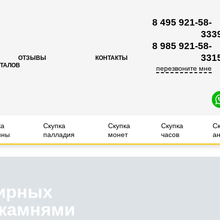
8 495 921-58-
33
3
8 985 921-58-
33
1
ОТЗЫВЫ
КОНТАКТЫ
ЕТАЛОВ
перезвоните мне
ка
Скупка
Скупка
Скупка
С
ины
палладия
монет
часов
ан
ирных
 камнями