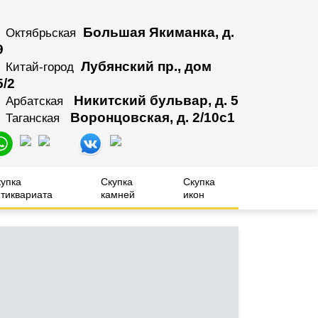
Большая Якиманка, д.
Октябрьская
9
Лубянский пр., дом
Китай-город
5/2
Никитский бульвар, д. 5
Арбатская
Воронцовская, д. 2/10с1
Таганская
купка
Скупка
Скупка
тиквариата
камней
икон