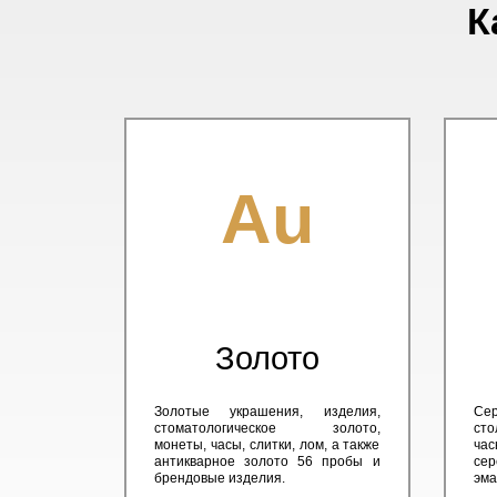
К
Au
Золото
Золотые украшения, изделия,
Сер
стоматологическое золото,
сто
монеты, часы, слитки, лом, а также
час
антикварное золото 56 пробы и
сер
брендовые изделия.
эма