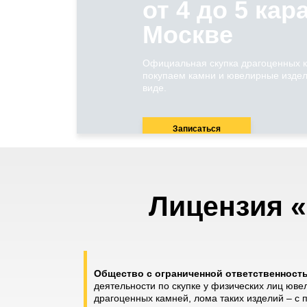
от 4 до 5 кар
Москве
Официальная скупка драгоценных 
покупаем камни и ювелирные издел
виде.
Записаться
Лицензия «
Общество с ограниченной ответственнос
деятельности по скупке у физических лиц юве
драгоценных камней, лома таких изделий – с