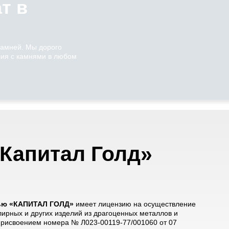
ат в
камней. Мы дорого
ия с камнями в любом
Капитал Голд»
тью «КАПИТАЛ ГОЛД»
имеет лицензию на осуществление
лирных и других изделий из драгоценных металлов и
 присвоением номера № Л023-00119-77/001060 от 07