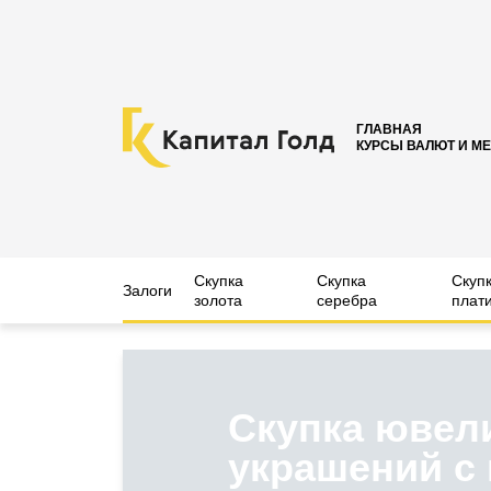
ГЛАВНАЯ
КУРСЫ ВАЛЮТ И М
Скупка
Скупка
Скуп
Залоги
золота
серебра
плат
Скупка ювел
украшений с