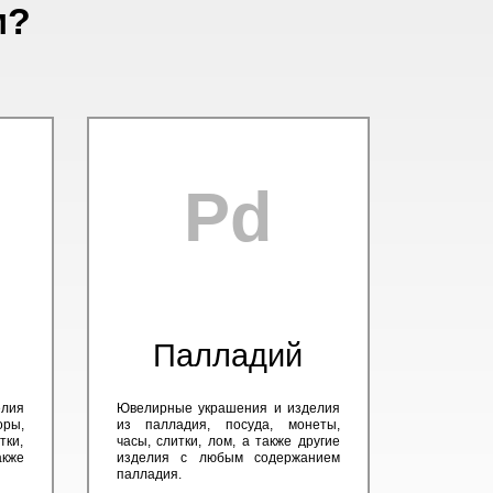
м?
Pd
Палладий
елия
Ювелирные украшения и изделия
оры,
из палладия, посуда, монеты,
тки,
часы, слитки, лом, а также другие
кже
изделия с любым содержанием
палладия.