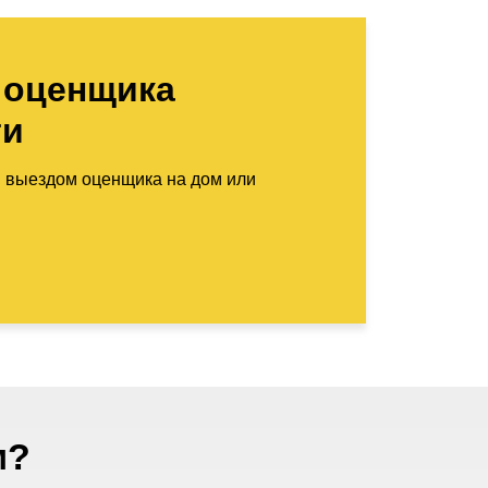
 оценщика
ти
м выездом оценщика на дом или
м?