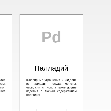
Pd
Палладий
елия
Ювелирные украшения и изделия
оры,
из палладия, посуда, монеты,
тки,
часы, слитки, лом, а также другие
кже
изделия с любым содержанием
палладия.