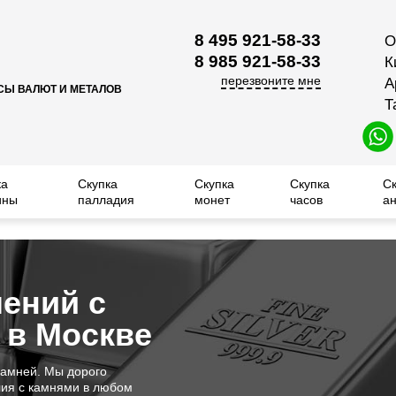
8 495 921-58-33
О
8 985 921-58-33
К
перезвоните мне
А
СЫ ВАЛЮТ И МЕТАЛОВ
Т
ка
Скупка
Скупка
Скупка
С
ины
палладия
монет
часов
ан
ений с
 в Москве
камней. Мы дорого
ия с камнями в любом