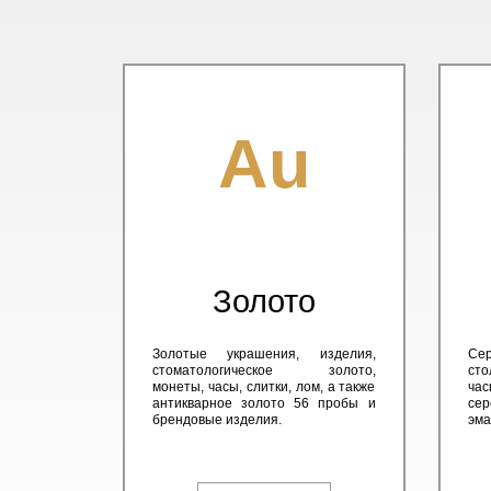
Au
Золото
Золотые украшения, изделия,
Сер
стоматологическое золото,
сто
монеты, часы, слитки, лом, а также
час
антикварное золото 56 пробы и
сер
брендовые изделия.
эма