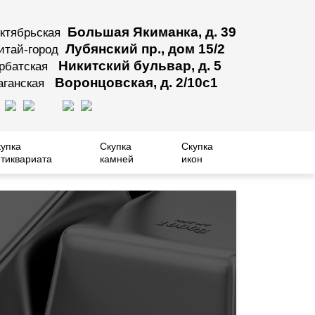
Большая Якиманка, д. 39
ктябрьская
Лубянский пр., дом 15/2
итай-город
Никитский бульвар, д. 5
рбатская
Воронцовская, д. 2/10с1
аганская
купка
Скупка
Скупка
тиквариата
камней
икон