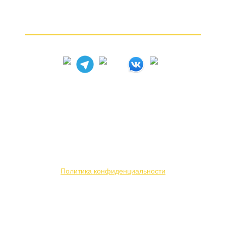
Частые вопросы
Как продать золото
© 2005 – 2026
Вся представленная на сайте информация носит
информационный характер и ни при каких условиях
не является публичной офертой. Мы используем
файлы «cookie» с целью персонализации сервисов
и повышения удобства пользования веб-сайтом.
Политика конфиденциальности