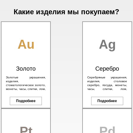
Какие изделия мы покупаем?
Au
Ag
Золото
Серебро
Золотые украшения,
Серебряные украшения,
изделия,
изделия, столовое
стоматологическое золото,
серебро, посуда, монеты,
монеты, часы, слитки, лом,
часы, слитки, лом,
а также антикварное
антикварное серебро 84
золото 56 пробы и
пробы, в том числе с
брендовые изделия.
Подробнее
эмалью.
Подробнее
Pt
Pd