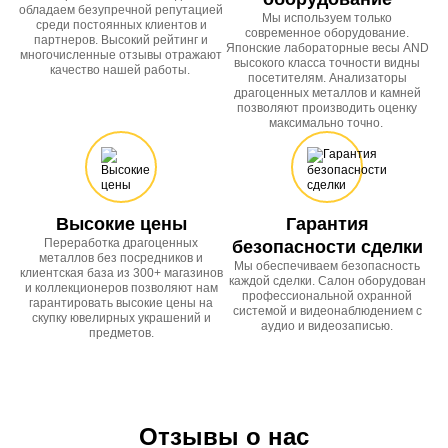
обладаем безупречной репутацией
Мы используем только
среди постоянных клиентов и
современное оборудование.
партнеров. Высокий рейтинг и
Японские лабораторные весы AND
многочисленные отзывы отражают
высокого класса точности видны
качество нашей работы.
посетителям. Анализаторы
драгоценных металлов и камней
позволяют производить оценку
максимально точно.
Высокие цены
Гарантия
Переработка драгоценных
безопасности сделки
металлов без посредников и
Мы обеспечиваем безопасность
клиентская база из 300+ магазинов
каждой сделки. Салон оборудован
и коллекционеров позволяют нам
профессиональной охранной
гарантировать высокие цены на
системой и видеонаблюдением с
скупку ювелирных украшений и
аудио и видеозаписью.
предметов.
Отзывы о нас