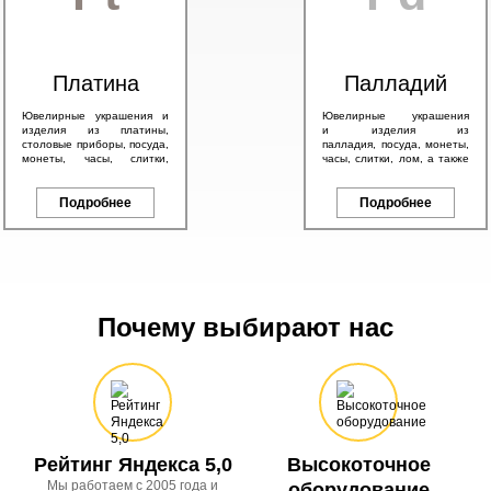
Платина
Палладий
Ювелирные украшения и
Ювелирные украшения
изделия из платины,
и изделия из
столовые приборы, посуда,
палладия, посуда, монеты,
монеты, часы, слитки,
часы, слитки, лом, а также
антикварные изделия, а
другие изделия с любым
также другие платиновые
содержанием палладия.
изделия.
Подробнее
Подробнее
Почему выбирают нас
Рейтинг Яндекса 5,0
Высокоточное
Мы работаем с 2005 года и
оборудование