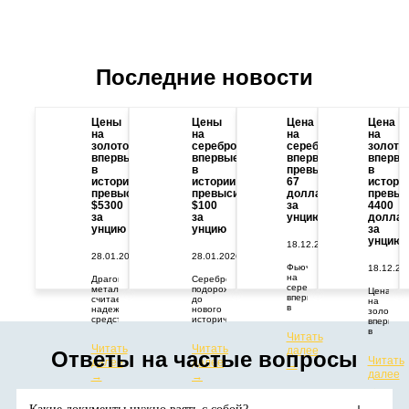
Последние новости
Цены
Цены
Цена
Цена
на
на
на
на
золото
серебро
серебро
золото
впервые
впервые
впервые
впервы
в
в
превысила
в
истории
истории
67
истори
превысили
превысили
долларов
превыс
$5300
$100
за
4400
за
за
унцию
доллар
унцию
унцию
за
унцию
18.12.2025
28.01.2026
28.01.2026
Фьючерс
18.12.20
на
Драгоценный
Серебро
серебро
металл
подорожало
Цена
впервые
считается
до
на
в
надежным
нового
золото
истории
средством
исторического
впервые
превысил
защиты
максимума.
в
Читать
67
капитала
Цены
истории
Читать
Читать
долларов
от
растут
далее
превыси
Ответы на частые вопросы
за
геополитических
из-за
Читать
далее
далее
отметку
→
тройскую
и
дефицита
в
далее
→
→
унцию.
экономических
поставок
4400
→
потрясений.
и
долларо
Аналитики
высокого
за