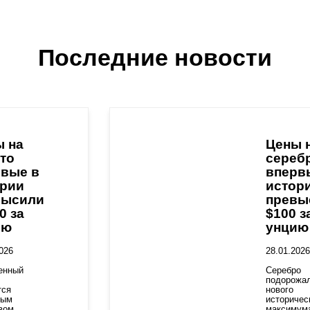
Последние новости
ы на
Цены 
то
сереб
рвые в
вперв
ории
истор
высили
превы
0 за
$100 з
ию
унцию
026
28.01.2026
енный
Серебро
подорожа
тся
нового
ным
историчес
вом
максимум