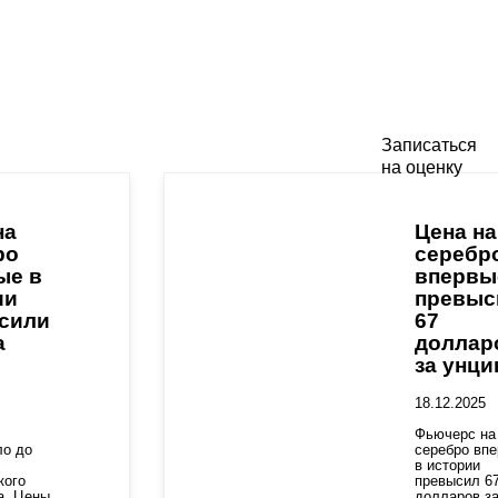
Записаться
на оценку
на
Цена на
ро
серебр
ые в
впервы
ии
превыс
сили
67
а
доллар
за унц
18.12.2025
Фьючерс на
ло до
серебро вп
в истории
кого
превысил 6
а. Цены
долларов з