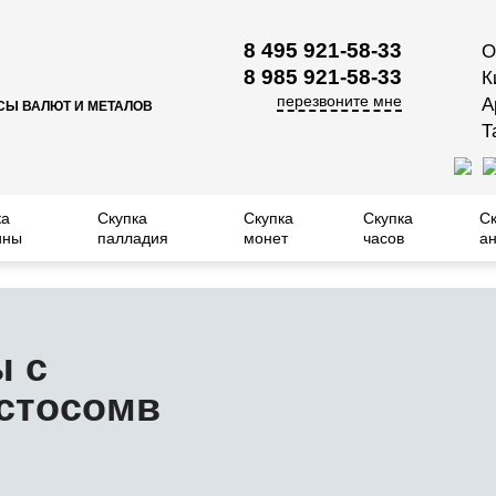
8 495 921-58-33
О
8 985 921-58-33
К
перезвоните мне
А
СЫ ВАЛЮТ И МЕТАЛОВ
Т
ка
Скупка
Скупка
Скупка
С
ины
палладия
монет
часов
ан
ы с
стосомв