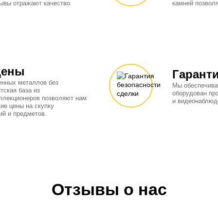
ывы отражают качество
камней позвол
цены
Гаранти
енных металлов без
Мы обеспечива
тская база из
оборудован пр
оллекционеров позволяют нам
и видеонаблюд
ие цены на скупку
й и предметов.
Отзывы о нас