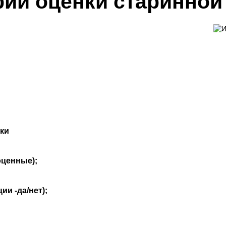
рии оценки старинной
ки
оценные);
и -да/нет);