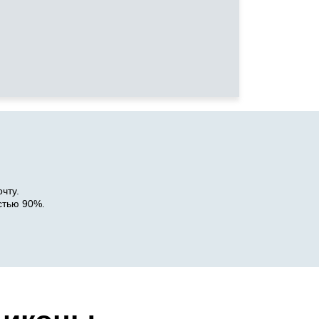
чту.
стью 90%.