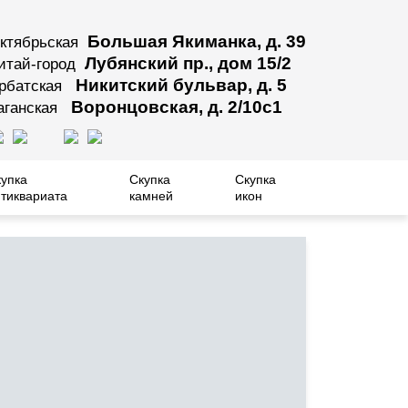
Большая Якиманка, д. 39
ктябрьская
Лубянский пр., дом 15/2
итай-город
Никитский бульвар, д. 5
рбатская
Воронцовская, д. 2/10с1
аганская
купка
Скупка
Скупка
тиквариата
камней
икон