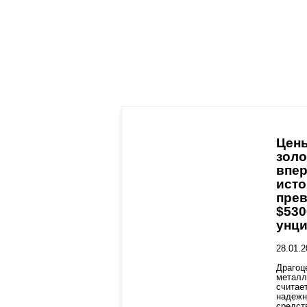
Цен
золо
впе
ист
пре
$530
унц
28.01.2
Драгоц
металл
считае
надеж
средст