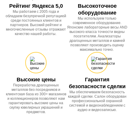
Рейтинг Яндекса 5,0
Высокоточное
Мы работаем с 2005 года и
оборудование
обладаем безупречной репутацией
Мы используем только
среди постоянных клиентов и
современное оборудование.
партнеров. Высокий рейтинг и
Японские лабораторные весы AND
многочисленные отзывы отражают
высокого класса точности видны
качество нашей работы.
посетителям. Анализаторы
драгоценных металлов и камней
позволяют производить оценку
максимально точно.
Высокие цены
Гарантия
Переработка драгоценных
безопасности сделки
металлов без посредников и
Мы обеспечиваем безопасность
клиентская база из 300+ магазинов
каждой сделки. Салон оборудован
и коллекционеров позволяют нам
профессиональной охранной
гарантировать высокие цены на
системой и видеонаблюдением с
скупку ювелирных украшений и
аудио и видеозаписью.
предметов.