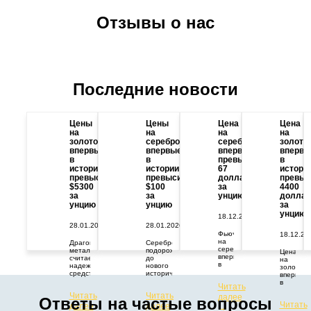
Отзывы о нас
Последние новости
Цены
Цены
Цена
Цена
на
на
на
на
золото
серебро
серебро
золото
впервые
впервые
впервые
впервы
в
в
превысила
в
истории
истории
67
истори
превысили
превысили
долларов
превыс
$5300
$100
за
4400
за
за
унцию
доллар
унцию
унцию
за
унцию
18.12.2025
28.01.2026
28.01.2026
Фьючерс
18.12.20
на
Драгоценный
Серебро
серебро
металл
подорожало
Цена
впервые
считается
до
на
в
надежным
нового
золото
истории
средством
исторического
впервые
превысил
защиты
максимума.
в
Читать
67
капитала
Цены
истории
Читать
Читать
долларов
от
растут
далее
превыси
Ответы на частые вопросы
за
геополитических
из-за
Читать
далее
далее
отметку
→
тройскую