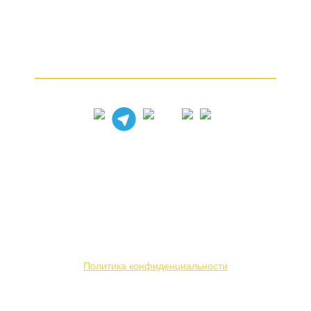
Почему мы
Частые вопросы
Как продать золото
© 2005 – 2026
Вся представленная на сайте информация носит
информационный характер и ни при каких условиях
не является публичной офертой. Мы используем
файлы «cookie» с целью персонализации сервисов
и повышения удобства пользования веб-сайтом.
Политика конфиденциальности