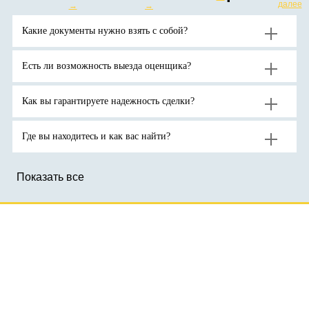
и
дефицита
в
далее
→
→
унцию.
экономических
поставок
4400
→
потрясений.
и
долларо
Аналитики
высокого
за
Какие документы нужно взять с собой?
ожидают
спроса
тройскую
продолжения
на
унцию.
роста
активы-
цен
убежища
на
на
Есть ли возможность выезда оценщика?
золото
фоне
до
геополитической
новых
неопределенности.
рекордов
Как вы гарантируете надежность сделки?
Где вы находитесь и как вас найти?
Показать все