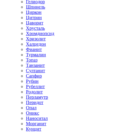
Гелиодор
Шпинель
Циркон
Цитрин
Цаворит
Хрусталь
Хромдиопсид
Хризолит
Халцедон
Фианит
Турмалин
Топаз
Танзанит
Султанит
Сапфир
Рубин
Рубеллит
Родолит
Перламутр
Перидот
Опал
Оникс
Наноситал
Морганит
Кунцит