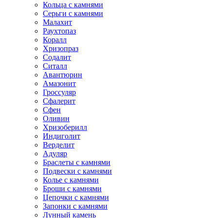
Кольца с камнями
Серьги с камнями
Малахит
Раухтопаз
Коралл
Хризопраз
Содалит
Ситалл
Авантюрин
Амазонит
Гроссуляр
Сфалерит
Сфен
Оливин
Хризоберилл
Индиголит
Верделит
Адуляр
Браслеты с камнями
Подвески с камнями
Колье с камнями
Броши с камнями
Цепочки с камнями
Запонки с камнями
Лунный камень