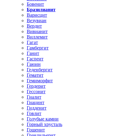
Бовенит
Бразилианит
Варисцит
Везувиан
Вердит
Вивианит
Виллемит
Гагат
Гамбергит
Ганит
Гаспеит
Гаюин
Геденбергит
Гематит
Гемиморфит
Гердерит
Гессонит
Гиалит
Гиацинт
Гидденит
Говлит
Голубые камни
Горный хрусталь
Гошенит
Грандидьерит