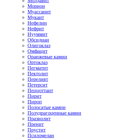
Молдавит
Морион
Муассанит
Мукаит
Нефелин
Нефрит
Нууммит
Обсидиан
Олигоклаз
Омфацит
Оранжевые камни
Ортоклаз
Пегматит
Пектолит
Переливт
Петерсит
Пеццоттаит
Пирит
Пироп
Полосатые камни
Полудрагоценные камни
Празиолит
Пренит
Прустит
Псиломелан