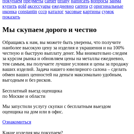
покупаем
предметы
cartier
tiffany
написать
вопросы
займа
купить
gold
аксессуары
ежедневно
carrera
ct
оригинальные
иконка
constantin
ссср
каталог
часовые
картины
сумок
показать
Мы скупаем дорого и честно
Обращаясь к нам, вы можете быть уверены, что получите
наиболее высокую цену за изделия и украшения и на 100%
честную и быструю выплату денег. Мы внимательно следим
за курсом рынка и обновляем цены на металлы ежедневно,
тем самым, вы получаете лучшие условия и цены за продажу
ваших изделий. Задача нашего ювелирного салона – сделать
обмен ваших ценностей на деньги максимально удобным,
выгодным и без рисков.
Бесплатный выезд оценщика
по Москве и области
Мы запустили услугу скупки с бесплатным выездом
оценщика на дом или в офис.
Ознакомиться
Какие изделия мы покупаем?