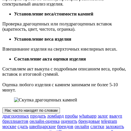
спектральный анализ изделия.
Установление веса/стоимости камней
Проверка драгоценных или полудрагоценных вставок
(каратность, цвет, чистота, огранка).
Установление веса изделия
Взвешивание изделия на сверхточных ювелирных весах.
Составление акта оценки изделия
Составляем акт выкупа с подробным описанием веса, пробы,
вставок и итоговой суммой.
Оценка любого изделия с камнем занимаем не более 5-10
минут.
Нас часто находят по словам
драгоценных
продать
ломбард
пробы
whatsapp
залог
выкуп
бриллиантов
онлайн-оценка
оценить
брендовые
telegram
москве
сдать
швейцарские
брендов
онлайн
слитки
заложить