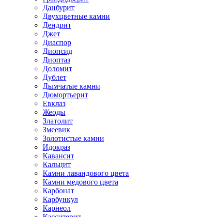
Данбурит
Двухцветные камни
Дендрит
Джет
Диаспор
Диопсид
Диоптаз
Доломит
Дублет
Дымчатые камни
Дюмортьерит
Евклаз
Жеоды
Златолит
Змеевик
Золотистые камни
Идокраз
Кавансит
Кальцит
Камни лавандового цвета
Камни медового цвета
Карбонат
Карбункул
Карнеол
Касситерит