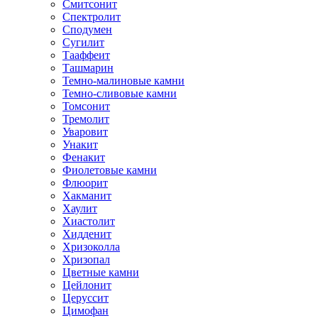
Смитсонит
Спектролит
Сподумен
Сугилит
Тааффеит
Ташмарин
Темно-малиновые камни
Темно-сливовые камни
Томсонит
Тремолит
Уваровит
Унакит
Фенакит
Фиолетовые камни
Флюорит
Хакманит
Хаулит
Хиастолит
Хидденит
Хризоколла
Хризопал
Цветные камни
Цейлонит
Церуссит
Цимофан