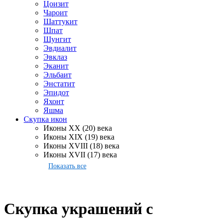
Цоизит
Чароит
Шаттукит
Шпат
Шунгит
Эвдиалит
Эвклаз
Эканит
Эльбаит
Энстатит
Эпидот
Яхонт
Яшма
Скупка икон
Иконы XX (20) века
Иконы XIX (19) века
Иконы XVIII (18) века
Иконы XVII (17) века
Показать все
Скупка украшений с