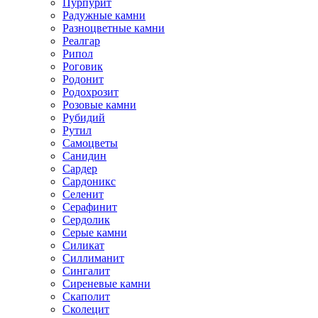
Пурпурит
Радужные камни
Разноцветные камни
Реалгар
Рипол
Роговик
Родонит
Родохрозит
Розовые камни
Рубидий
Рутил
Самоцветы
Санидин
Сардер
Сардоникс
Селенит
Серафинит
Сердолик
Серые камни
Силикат
Силлиманит
Сингалит
Сиреневые камни
Скаполит
Сколецит