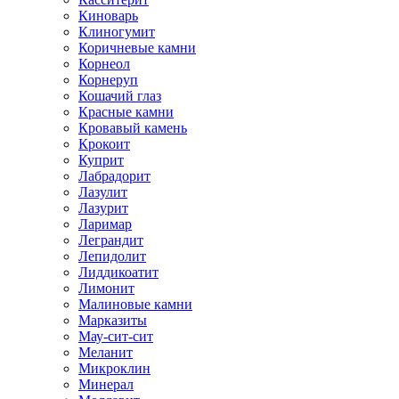
Киноварь
Клиногумит
Коричневые камни
Корнеол
Корнеруп
Кошачий глаз
Красные камни
Кровавый камень
Крокоит
Куприт
Лабрадорит
Лазулит
Лазурит
Ларимар
Леграндит
Лепидолит
Лиддикоатит
Лимонит
Малиновые камни
Марказиты
Мау-сит-сит
Меланит
Микроклин
Минерал