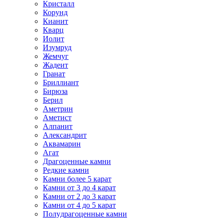
Кристалл
Корунд
Кианит
Кварц
Иолит
Изумруд
Жемчуг
Жадеит
Гранат
Бриллиант
Бирюза
Берил
Аметрин
Аметист
Алпанит
Александрит
Аквамарин
Агат
Дpaгoцeнныe камни
Редкие камни
Камни более 5 карат
Камни от 3 до 4 карат
Камни от 2 до 3 карат
Камни от 4 до 5 карат
Пoлyдpaгoцeнные камни