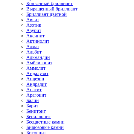
Коньячный бриллиант
Выращенный бриллиант
Бриллиант цветной
Авгит
Азотик
Азурит
Аксинит
Актинолит
Алмаз
Альбит
Альмандин
Амблигонит
Аммолит
Андалузит
Андезин
Андрадит
Апатит
Арагонит
Балин
Барит
Бенитоит
Бериллонит
Бесцветные камни
Бирюзовые камни
Битовнит