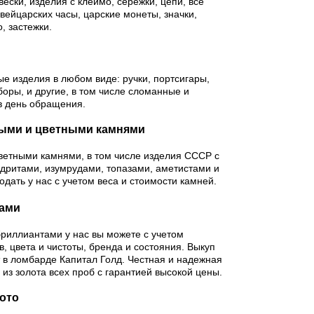
ески, изделия с клеймо, сережки, цепи, все
вейцарских часы, царские монеты, значки,
, застежки.
ые изделия в любом виде: ручки, портсигары,
оры, и другие, в том числе сломанные и
в день обращения.
ными и цветными камнями
ветными камнями, в том числе изделия СССР с
дритами, изумрудами, топазами, аметистами и
дать у нас с учетом веса и стоимости камней.
тами
бриллиантами у нас вы можете с учетом
, цвета и чистоты, бренда и состояния. Выкуп
т в ломбарде Капитал Голд. Честная и надежная
 из золота всех проб с гарантией высокой цены.
ото