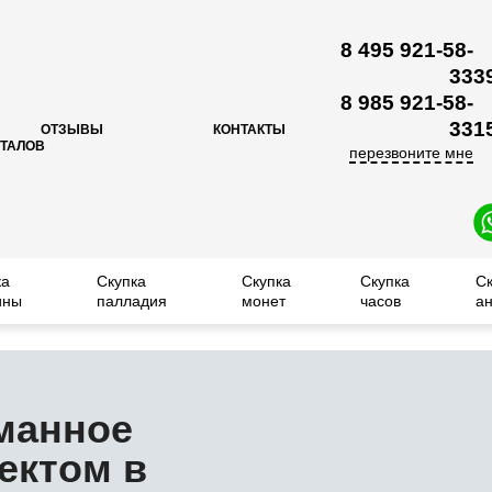
8 495 921-58-
33
3
8 985 921-58-
33
1
ОТЗЫВЫ
КОНТАКТЫ
ЕТАЛОВ
перезвоните мне
ка
Скупка
Скупка
Скупка
С
ины
палладия
монет
часов
ан
манное
ектом в