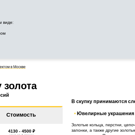
м виде:
лом
ектом в Москве
 золота
ссий
В скупку принимаются сл
Ювелирные украшения 
Стоимость
Золотые кольца, перстни, цепоч
запонки, а также другие золот
4130 - 4500 ₽