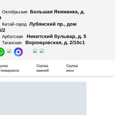
Большая Якиманка, д.
Октябрьская
9
Лубянский пр., дом
Китай-город
5/2
Никитский бульвар, д. 5
Арбатская
Воронцовская, д. 2/10с1
Таганская
купка
Скупка
Скупка
тиквариата
камней
икон