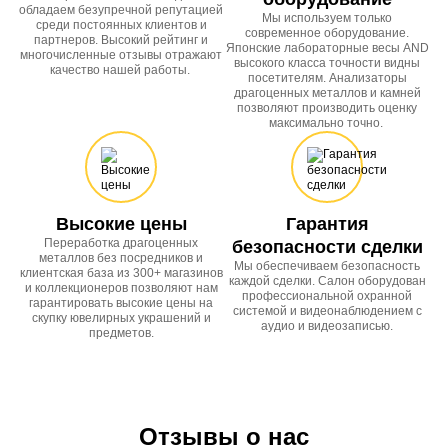
обладаем безупречной репутацией
Мы используем только
среди постоянных клиентов и
современное оборудование.
партнеров. Высокий рейтинг и
Японские лабораторные весы AND
многочисленные отзывы отражают
высокого класса точности видны
качество нашей работы.
посетителям. Анализаторы
драгоценных металлов и камней
позволяют производить оценку
максимально точно.
Высокие цены
Гарантия
Переработка драгоценных
безопасности сделки
металлов без посредников и
Мы обеспечиваем безопасность
клиентская база из 300+ магазинов
каждой сделки. Салон оборудован
и коллекционеров позволяют нам
профессиональной охранной
гарантировать высокие цены на
системой и видеонаблюдением с
скупку ювелирных украшений и
аудио и видеозаписью.
предметов.
Отзывы о нас