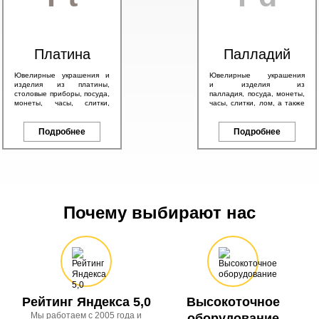
Платина
Палладий
Ювелирные украшения и
Ювелирные украшения
изделия из платины,
и изделия из
столовые приборы, посуда,
палладия, посуда, монеты,
монеты, часы, слитки,
часы, слитки, лом, а также
антикварные изделия, а
другие изделия с любым
также другие платиновые
содержанием палладия.
изделия.
Подробнее
Подробнее
Почему выбирают нас
Рейтинг Яндекса 5,0
Высокоточное
Мы работаем с 2005 года и
оборудование