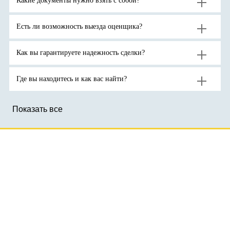
Какие документы нужно взять с собой?
ожидают
спроса
тройскую
продолжения
на
унцию.
роста
активы-
цен
убежища
на
на
Есть ли возможность выезда оценщика?
золото
фоне
до
геополитической
новых
неопределенности.
рекордов
Как вы гарантируете надежность сделки?
Где вы находитесь и как вас найти?
Показать все