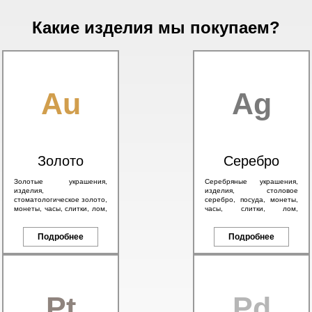
Какие изделия мы покупаем?
Au
Ag
Золото
Серебро
Золотые украшения,
Серебряные украшения,
изделия,
изделия, столовое
стоматологическое золото,
серебро, посуда, монеты,
монеты, часы, слитки, лом,
часы, слитки, лом,
а также антикварное
антикварное серебро 84
золото 56 пробы и
пробы, в том числе с
брендовые изделия.
Подробнее
эмалью.
Подробнее
Pt
Pd