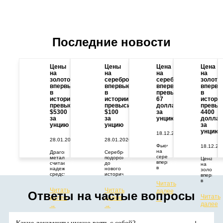
Последние новости
Цены
Цены
Цена
Цена
на
на
на
на
золото
серебро
серебро
золото
впервые
впервые
впервые
впервы
в
в
превысила
в
истории
истории
67
истори
превысили
превысили
долларов
превыс
$5300
$100
за
4400
за
за
унцию
доллар
унцию
унцию
за
унцию
18.12.2025
28.01.2026
28.01.2026
Фьючерс
18.12.20
на
Драгоценный
Серебро
серебро
металл
подорожало
Цена
впервые
считается
до
на
в
надежным
нового
золото
истории
средством
исторического
впервые
превысил
защиты
максимума.
в
Читать
67
капитала
Цены
истории
Читать
Читать
долларов
от
растут
далее
превыси
Ответы на частые вопросы
за
геополитических
из-за
Читать
далее
далее
отметку
→
тройскую
и
дефицита
в
далее
→
→
унцию.
экономических
поставок
4400
→
потрясений.
и
долларо
Аналитики
высокого
за