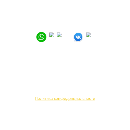
Частые вопросы
Как продать золото
© 2005 – 2026
Вся представленная на сайте информация носит
информационный характер и ни при каких условиях
не является публичной офертой. Мы используем
файлы «cookie» с целью персонализации сервисов
и повышения удобства пользования веб-сайтом.
Политика конфиденциальности