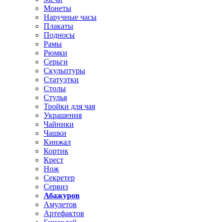
Монеты
Наручные часы
Плакаты
Подносы
Рамы
Рюмки
Серьги
Скульптуры
Статуэтки
Столы
Стулья
Тройки для чая
Украшения
Чайники
Чашки
Кинжал
Кортик
Крест
Нож
Секретер
Сервиз
Абажуров
Амулетов
Артефактов