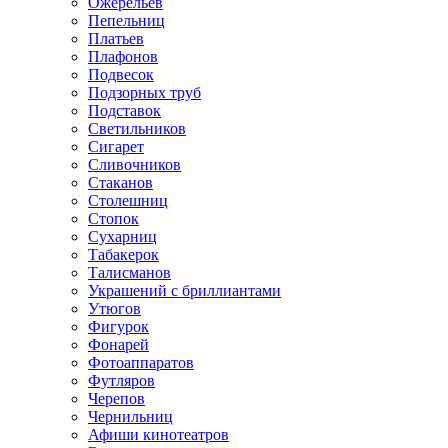
Ожерельев
Пепельниц
Платьев
Плафонов
Подвесок
Подзорных труб
Подставок
Светильников
Сигарет
Сливочников
Стаканов
Столешниц
Стопок
Сухарниц
Табакерок
Талисманов
Украшений с бриллиантами
Утюгов
Фигурок
Фонарей
Фотоаппаратов
Футляров
Черепов
Чернильниц
Афиши кинотеатров