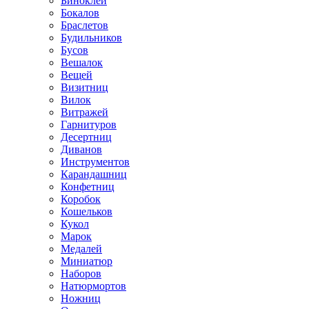
Биноклей
Бокалов
Браслетов
Будильников
Бусов
Вешалок
Вещей
Визитниц
Вилок
Витражей
Гарнитуров
Десертниц
Диванов
Инструментов
Карандашниц
Конфетниц
Коробок
Кошельков
Кукол
Марок
Медалей
Миниатюр
Наборов
Натюрмортов
Ножниц