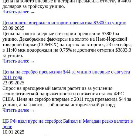
Цена на золото впервые в истории превысила отметку в 4400
долларов за тройскую унцию.
Читать далее →
Цена золота впервые в истории превысила $3800 за унцию
23.09.2025
Цены на золото впервые в истории превысили $3800 за
унцию. Декабрьские фьючерсы на золото на Нью-Йоркской
товарной бирже (COMEX) на торгах во вторник, 23 сентября,
в 11:40 мск подорожали на 0,75% и достигли отметки $3803,3
за унцию.
Читать далее →
Цены на серебро превысили $44 за унцию впервые с августа
2011 года
23.09.2025
Спрос на драгоценный металл растет из-за усиления
геополитической напряженности и снижения ставок ФРС
США. Цена на серебро впервые с 2011 года превысила $44 за
унцию, а на золото — обновила исторический рекорд
Читать далее →
ЦБ РФ взял курс на серебро: Байкал и Магадан резко взлетят в
цене
10.01.2025