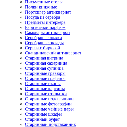
Письменные столы
Полки книжные
Портсигар антиквариат
Посуда из серебра
Предметы интерьера
Раритетный парфюм
Самовары антиквариат
Серебряные ложки
Серебряные оклады
Серьги с бирюзой
Скандинавский антиквариат
Старинная витрина
Старинная сахарница
Старинная супница
Старинные гравюры
Старинные графины
Старинные иконы
Старинные картины
Старинные открытки
Старинные подсвечники
Старинные фотографии
Старинные чайные пары
Старинные шкафы
Старинный буфет
Старинный подстаканник