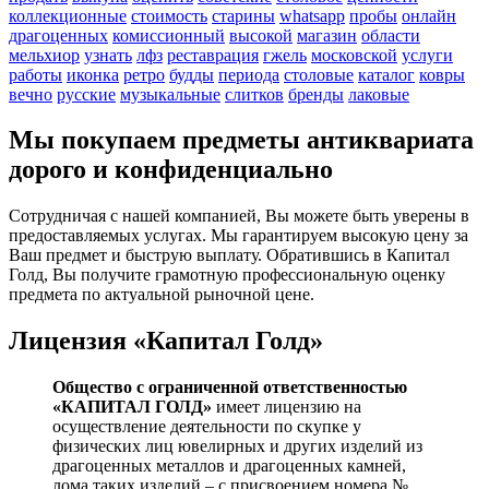
коллекционные
стоимость
старины
whatsapp
пробы
онлайн
драгоценных
комиссионный
высокой
магазин
области
мельхиор
узнать
лфз
реставрация
гжель
московской
услуги
работы
иконка
ретро
будды
периода
столовые
каталог
ковры
вечно
русские
музыкальные
слитков
бренды
лаковые
Мы покупаем предметы антиквариата
дорого и конфиденциально
Сотрудничая с нашей компанией, Вы можете быть уверены в
предоставляемых услугах. Мы гарантируем высокую цену за
Ваш предмет и быструю выплату. Обратившись в Капитал
Голд, Вы получите грамотную профессиональную оценку
предмета по актуальной рыночной цене.
Лицензия «Капитал Голд»
Общество с ограниченной ответственностью
«КАПИТАЛ ГОЛД»
имеет лицензию на
осуществление деятельности по скупке у
физических лиц ювелирных и других изделий из
драгоценных металлов и драгоценных камней,
лома таких изделий – с присвоением номера №