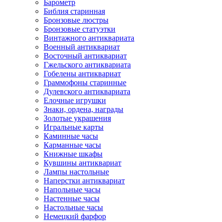
Барометр
Библия старинная
Бронзовые люстры
Бронзовые статуэтки
Винтажного антиквариата
Военный антиквариат
Восточный антиквариат
Гжельского антиквариата
Гобелены антиквариат
Граммофоны старинные
Дулевского антиквариата
Елочные игрушки
Знаки, ордена, награды
Золотые украшения
Игральные карты
Каминные часы
Карманные часы
Книжные шкафы
Кувшины антиквариат
Лампы настольные
Наперстки антиквариат
Напольные часы
Настенные часы
Настольные часы
Немецкий фарфор