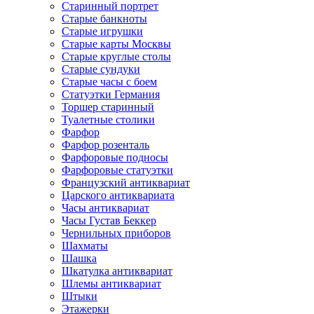
Старинный портрет
Старые банкноты
Старые игрушки
Старые карты Москвы
Старые круглые столы
Старые сундуки
Старые часы с боем
Статуэтки Германия
Торшер старинный
Туалетные столики
Фарфор
Фарфор розенталь
Фарфоровые подносы
Фарфоровые статуэтки
Французский антиквариат
Царского антиквариата
Часы антиквариат
Часы Густав Беккер
Чернильных приборов
Шахматы
Шашка
Шкатулка антиквариат
Шлемы антиквариат
Штыки
Этажерки