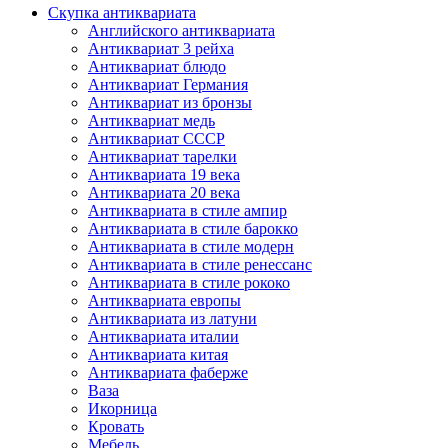
Скупка антиквариата
Английского антиквариата
Антиквариат 3 рейха
Антиквариат блюдо
Антиквариат Германия
Антиквариат из бронзы
Антиквариат медь
Антиквариат СССР
Антиквариат тарелки
Антиквариата 19 века
Антиквариата 20 века
Антиквариата в стиле ампир
Антиквариата в стиле барокко
Антиквариата в стиле модерн
Антиквариата в стиле ренессанс
Антиквариата в стиле рококо
Антиквариата европы
Антиквариата из латуни
Антиквариата италии
Антиквариата китая
Антиквариата фаберже
Ваза
Икорница
Кровать
Мебель