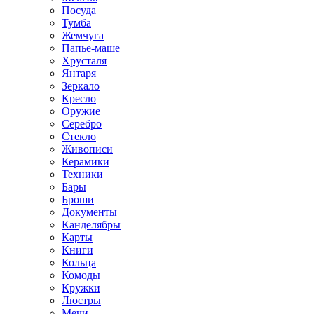
Посуда
Тумба
Жемчуга
Папье-маше
Хрусталя
Янтаря
Зеркало
Кресло
Оружие
Серебро
Стекло
Живописи
Керамики
Техники
Бары
Броши
Документы
Канделябры
Карты
Книги
Кольца
Комоды
Кружки
Люстры
Мечи