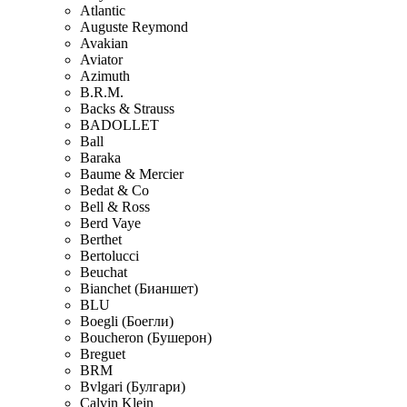
Atlantic
Auguste Reymond
Avakian
Aviator
Azimuth
B.R.M.
Backs & Strauss
BADOLLET
Ball
Baraka
Baume & Mercier
Bedat & Co
Bell & Ross
Berd Vaye
Berthet
Bertolucci
Beuchat
Bianchet (Бианшет)
BLU
Boegli (Боегли)
Boucheron (Бушерон)
Breguet
BRM
Bvlgari (Булгари)
Calvin Klein