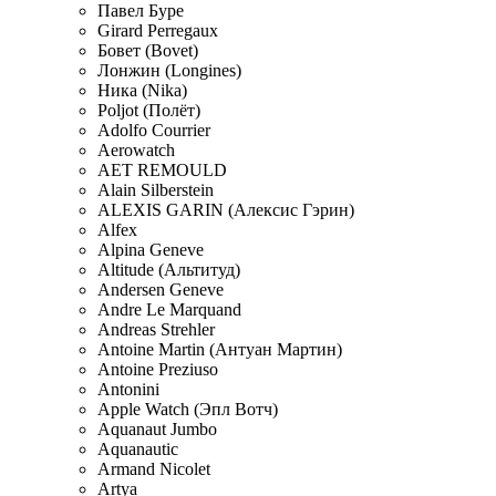
Павел Буре
Girard Perregaux
Бовет (Bovet)
Лонжин (Longines)
Ника (Nika)
Poljot (Полёт)
Adolfo Courrier
Aerowatch
AET REMOULD
Alain Silberstein
ALEXIS GARIN (Алексис Гэрин)
Alfex
Alpina Geneve
Altitude (Альтитуд)
Andersen Geneve
Andre Le Marquand
Andreas Strehler
Antoine Martin (Антуан Мартин)
Antoine Preziuso
Antonini
Apple Watch (Эпл Вотч)
Aquanaut Jumbo
Aquanautic
Armand Nicolet
Artya