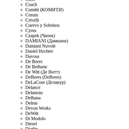
Coach
Comitti (КОМИТИ)
Corum
Crivelli
Cuervo y Sobrinos
Cyrus
Czapek (Чапек)
DAMIANI (Дамиани)
Damiani Nuvole
Daniel Hechter
Davosa
De Beers
De Bethune
De Witt (Де Витт)
DeBeers (DeBeers)
DeLaCour (Делакур)
Delance
Delaneau
Delbana
Delma
Devon Works
DeWitt
Di Modolo
Diesel
Dietlin