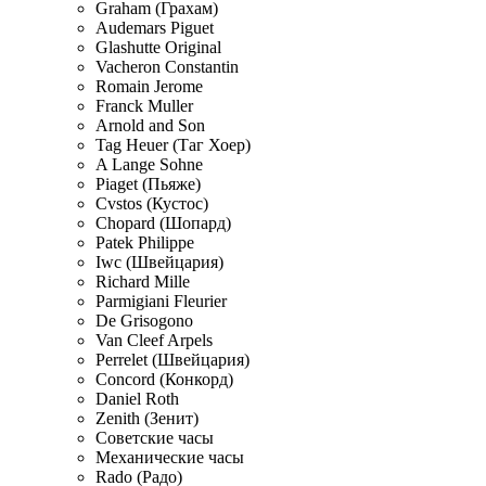
Graham (Грахам)
Audemars Piguet
Glashutte Original
Vacheron Constantin
Romain Jerome
Franck Muller
Arnold and Son
Tag Heuer (Таг Хоер)
A Lange Sohne
Piaget (Пьяже)
Cvstos (Кустос)
Chopard (Шопард)
Patek Philippe
Iwc (Швейцария)
Richard Mille
Parmigiani Fleurier
De Grisogono
Van Cleef Arpels
Perrelet (Швейцария)
Concord (Конкорд)
Daniel Roth
Zenith (Зенит)
Советские часы
Механические часы
Rado (Радо)