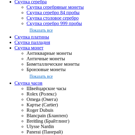
Скупка серебра
Скупка серебряные монеты
Скупка серебро 84 пробы
Скупка столовое серебро
Скупка серебро 999 пробы
Показать все
Скупка платины
Скупка палладия
Скупка монет
Антикварные монеты
Античные монеты
Биметаллические монеты
Бронзовые монеты
Показать все
Скупка часов
Швейцарские часы
Rolex (Ролекс)
Omega (Омега)
Картье (Cartier)
Roger Dubuis
Blancpain (Бланпен)
Breitling (Брайтлинг)
Ulysse Nardin
Panerai (Панерай)