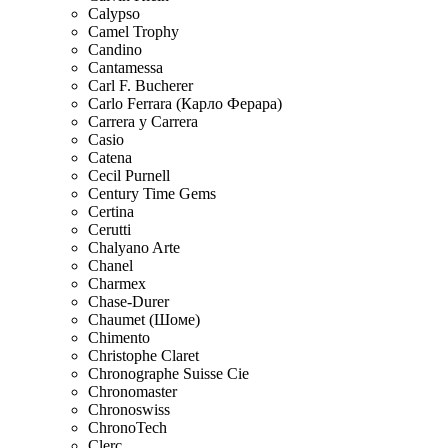
Calypso
Camel Trophy
Candino
Cantamessa
Carl F. Bucherer
Carlo Ferrara (Карло Ферара)
Carrera y Carrera
Casio
Catena
Cecil Purnell
Century Time Gems
Certina
Cerutti
Chalyano Arte
Chanel
Charmex
Chase-Durer
Chaumet (Шоме)
Chimento
Christophe Claret
Chronographe Suisse Cie
Chronomaster
Chronoswiss
ChronoTech
Clerc