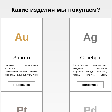
Какие изделия мы покупаем?
Au
Ag
Золото
Серебро
Золотые украшения,
Серебряные украшения,
изделия,
изделия, столовое
стоматологическое золото,
серебро, посуда, монеты,
монеты, часы, слитки, лом,
часы, слитки, лом,
а также антикварное
антикварное серебро 84
золото 56 пробы и
пробы, в том числе с
брендовые изделия.
Подробнее
эмалью.
Подробнее
Pt
Pd