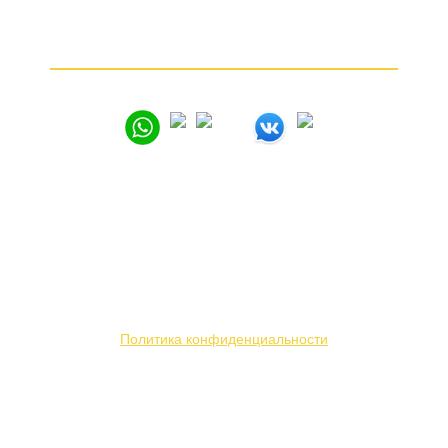
Частые вопросы
Как продать золото
© 2005 – 2026
Вся представленная на сайте информация носит
информационный характер и ни при каких условиях
не является публичной офертой. Мы используем
файлы «cookie» с целью персонализации сервисов
и повышения удобства пользования веб-сайтом.
Политика конфиденциальности