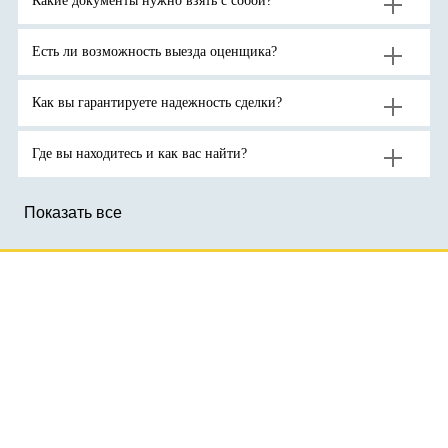
Какие документы нужно взять с собой?
ожидают
спроса
тройскую
продолжения
на
унцию.
роста
активы-
цен
убежища
на
на
Есть ли возможность выезда оценщика?
золото
фоне
до
геополитической
новых
неопределенности.
рекордов
Как вы гарантируете надежность сделки?
Где вы находитесь и как вас найти?
Показать все