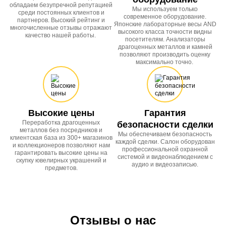
обладаем безупречной репутацией
Мы используем только
среди постоянных клиентов и
современное оборудование.
партнеров. Высокий рейтинг и
Японские лабораторные весы AND
многочисленные отзывы отражают
высокого класса точности видны
качество нашей работы.
посетителям. Анализаторы
драгоценных металлов и камней
позволяют производить оценку
максимально точно.
Высокие цены
Гарантия
Переработка драгоценных
безопасности сделки
металлов без посредников и
Мы обеспечиваем безопасность
клиентская база из 300+ магазинов
каждой сделки. Салон оборудован
и коллекционеров позволяют нам
профессиональной охранной
гарантировать высокие цены на
системой и видеонаблюдением с
скупку ювелирных украшений и
аудио и видеозаписью.
предметов.
Отзывы о нас