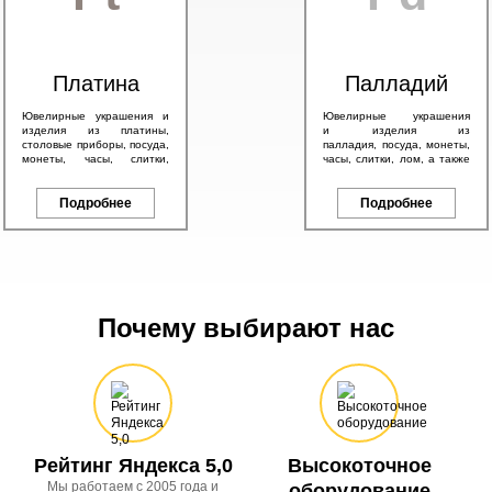
Платина
Палладий
Ювелирные украшения и
Ювелирные украшения
изделия из платины,
и изделия из
столовые приборы, посуда,
палладия, посуда, монеты,
монеты, часы, слитки,
часы, слитки, лом, а также
антикварные изделия, а
другие изделия с любым
также другие платиновые
содержанием палладия.
изделия.
Подробнее
Подробнее
Почему выбирают нас
Рейтинг Яндекса 5,0
Высокоточное
Мы работаем с 2005 года и
оборудование