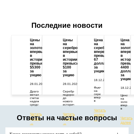
Последние новости
Цены
Цены
Цена
Цена
на
на
на
на
золото
серебро
серебро
золото
впервые
впервые
впервые
впервы
в
в
превысила
в
истории
истории
67
истори
превысили
превысили
долларов
превыс
$5300
$100
за
4400
за
за
унцию
доллар
унцию
унцию
за
унцию
18.12.2025
28.01.2026
28.01.2026
Фьючерс
18.12.20
на
Драгоценный
Серебро
серебро
металл
подорожало
Цена
впервые
считается
до
на
в
надежным
нового
золото
истории
средством
исторического
впервые
превысил
защиты
максимума.
в
Читать
67
капитала
Цены
истории
Читать
Читать
долларов
от
растут
далее
превыси
Ответы на частые вопросы
за
геополитических
из-за
Читать
далее
далее
отметку
→
тройскую
и
дефицита
в
далее
→
→
унцию.
экономических
поставок
4400
→
потрясений.
и
долларо
Аналитики
высокого
за