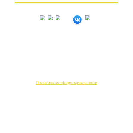
© 2005 – 2026
Вся представленная на сайте информация носит
информационный характер и ни при каких условиях
не является публичной офертой. Мы используем
файлы «cookie» с целью персонализации сервисов
и повышения удобства пользования веб-сайтом.
Политика конфиденциальности