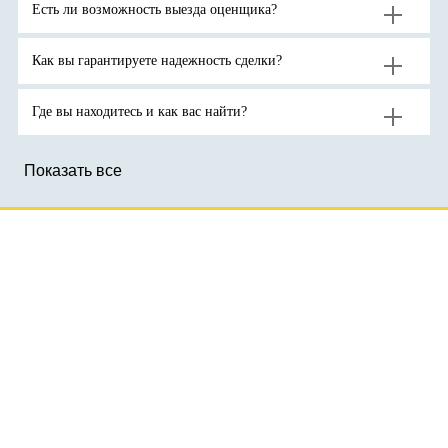
на
на
Есть ли возможность выезда оценщика?
золото
фоне
до
геополитической
новых
неопределенности.
рекордов
Как вы гарантируете надежность сделки?
Где вы находитесь и как вас найти?
Показать все