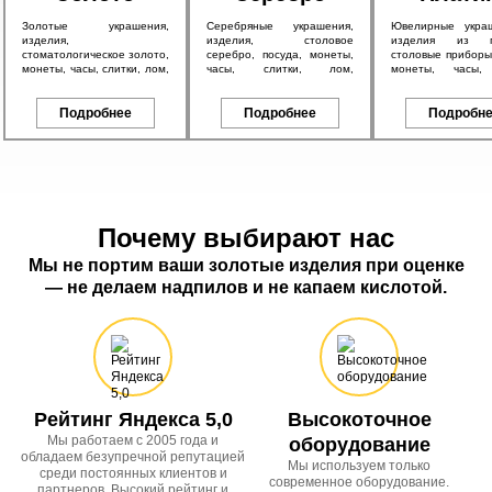
Золотые украшения,
Серебряные украшения,
Ювелирные укра
изделия,
изделия, столовое
изделия из пл
стоматологическое золото,
серебро, посуда, монеты,
столовые приборы,
монеты, часы, слитки, лом,
часы, слитки, лом,
монеты, часы, 
а также антикварное
антикварное серебро 84
антикварные изд
золото 56 пробы и
пробы, в том числе с
также другие пл
брендовые изделия.
Подробнее
эмалью.
Подробнее
изделия.
Подробн
Почему выбирают нас
Мы не портим ваши золотые изделия при оценке
— не делаем надпилов и не капаем кислотой.
Рейтинг Яндекса 5,0
Высокоточное
Мы работаем с 2005 года и
оборудование
обладаем безупречной репутацией
Мы используем только
среди постоянных клиентов и
современное оборудование.
партнеров. Высокий рейтинг и