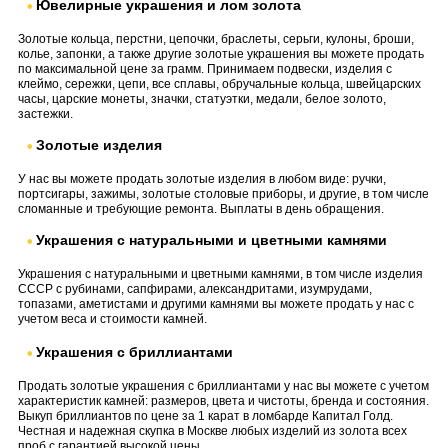
Ювелирные украшения и лом золота
Золотые кольца, перстни, цепочки, браслеты, серьги, кулоны, броши,
колье, запонки, а также другие золотые украшения вы можете продать
по максимальной цене за грамм. Принимаем подвески, изделия с
клеймо, сережки, цепи, все сплавы, обручальные кольца, швейцарских
часы, царские монеты, значки, статуэтки, медали, белое золото,
застежки.
Золотые изделия
У нас вы можете продать золотые изделия в любом виде: ручки,
портсигары, зажимы, золотые столовые приборы, и другие, в том числе
сломанные и требующие ремонта. Выплаты в день обращения.
Украшения с натуральными и цветными камнями
Украшения с натуральными и цветными камнями, в том числе изделия
СССР с рубинами, сапфирами, александритами, изумрудами,
топазами, аметистами и другими камнями вы можете продать у нас с
учетом веса и стоимости камней.
Украшения с бриллиантами
Продать золотые украшения с бриллиантами у нас вы можете с учетом
характеристик камней: размеров, цвета и чистоты, бренда и состояния.
Выкуп бриллиантов по цене за 1 карат в ломбарде Капитал Голд.
Честная и надежная скупка в Москве любых изделий из золота всех
проб с гарантией высокой цены.