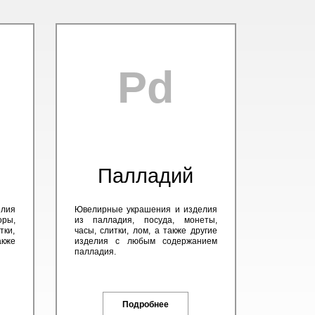
Pd
Палладий
елия
Ювелирные украшения и изделия
оры,
из палладия, посуда, монеты,
тки,
часы, слитки, лом, а также другие
кже
изделия с любым содержанием
палладия.
Подробнее