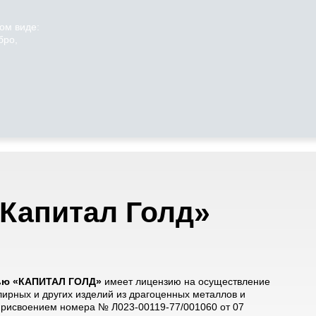
ом виде:
бро,
Капитал Голд»
тью «КАПИТАЛ ГОЛД»
имеет лицензию на осуществление
лирных и других изделий из драгоценных металлов и
 присвоением номера № Л023-00119-77/001060 от 07