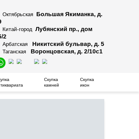
Большая Якиманка, д.
Октябрьская
9
Лубянский пр., дом
Китай-город
5/2
Никитский бульвар, д. 5
Арбатская
Воронцовская, д. 2/10с1
Таганская
купка
Скупка
Скупка
тиквариата
камней
икон