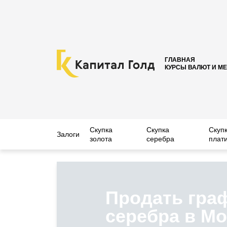
ГЛАВНАЯ
КУРСЫ ВАЛЮТ И М
Скупка
Скупка
Скуп
Залоги
золота
серебра
плат
Продать гра
серебра в Мо