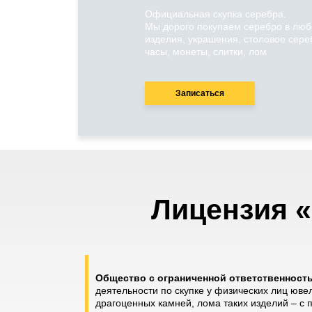
Официальная скупка серебра.
Мы дорого покупаем серебро в люб
изделия, украшения, столовое сере
часы, монеты, слитки, лом
Записаться
Лицензия «
Общество с ограниченной ответственнос
деятельности по скупке у физических лиц юве
драгоценных камней, лома таких изделий – с