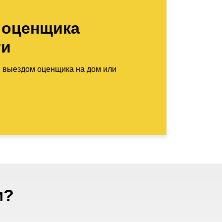
 оценщика
ти
м выездом оценщика на дом или
м?