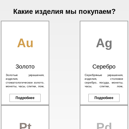
Какие изделия мы покупаем?
Au
Ag
Золото
Серебро
Золотые украшения,
Серебряные украшения,
изделия,
изделия, столовое
стоматологическое золото,
серебро, посуда, монеты,
монеты, часы, слитки, лом,
часы, слитки, лом,
а также антикварное
антикварное серебро 84
золото 56 пробы и
пробы, в том числе с
брендовые изделия.
Подробнее
эмалью.
Подробнее
Pt
Pd