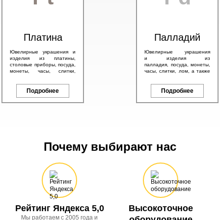
Платина
Палладий
Ювелирные украшения и
Ювелирные украшения
изделия из платины,
и изделия из
столовые приборы, посуда,
палладия, посуда, монеты,
монеты, часы, слитки,
часы, слитки, лом, а также
антикварные изделия, а
другие изделия с любым
также другие платиновые
содержанием палладия.
изделия.
Подробнее
Подробнее
Почему выбирают нас
Рейтинг Яндекса 5,0
Высокоточное
Мы работаем с 2005 года и
оборудование