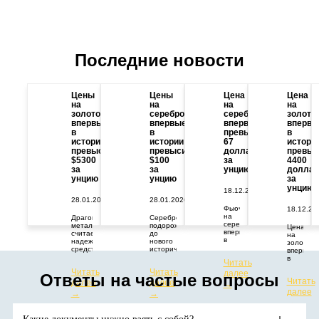
Последние новости
Цены
Цены
Цена
Цена
на
на
на
на
золото
серебро
серебро
золото
впервые
впервые
впервые
впервы
в
в
превысила
в
истории
истории
67
истори
превысили
превысили
долларов
превыс
$5300
$100
за
4400
за
за
унцию
доллар
унцию
унцию
за
унцию
18.12.2025
28.01.2026
28.01.2026
Фьючерс
18.12.20
на
Драгоценный
Серебро
серебро
металл
подорожало
Цена
впервые
считается
до
на
в
надежным
нового
золото
истории
средством
исторического
впервые
превысил
защиты
максимума.
в
Читать
67
капитала
Цены
истории
Читать
Читать
долларов
от
растут
далее
превыси
Ответы на частые вопросы
за
геополитических
из-за
Читать
далее
далее
отметку
→
тройскую
и
дефицита
в
далее
→
→
унцию.
экономических
поставок
4400
→
потрясений.
и
долларо
Аналитики
высокого
за