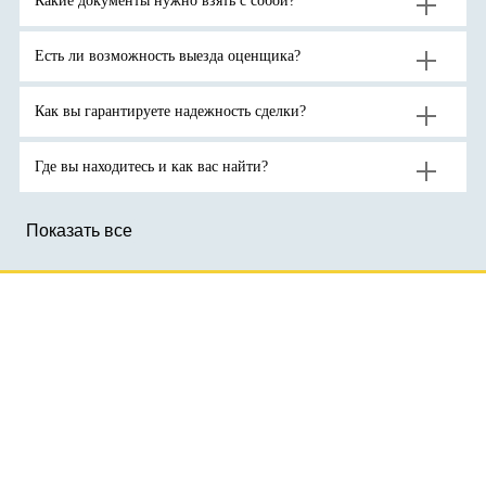
Какие документы нужно взять с собой?
ожидают
спроса
тройскую
продолжения
на
унцию.
роста
активы-
цен
убежища
на
на
Есть ли возможность выезда оценщика?
золото
фоне
до
геополитической
новых
неопределенности.
рекордов
Как вы гарантируете надежность сделки?
Где вы находитесь и как вас найти?
Показать все