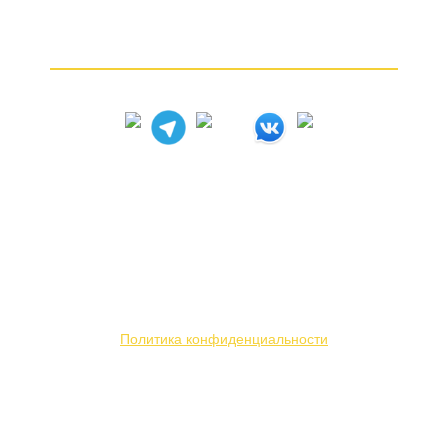
Частые вопросы
Как продать золото
© 2005 – 2026
Вся представленная на сайте информация носит
информационный характер и ни при каких условиях
не является публичной офертой. Мы используем
файлы «cookie» с целью персонализации сервисов
и повышения удобства пользования веб-сайтом.
Политика конфиденциальности