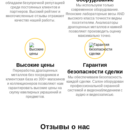
обладаем безупречной репутацией
Мы используем только
среди постоянных клиентов и
современное оборудование.
партнеров. Высокий рейтинг и
Японские лабораторные весы AND
многочисленные отзывы отражают
высокого класса точности видны
качество нашей работы.
посетителям. Анализаторы
драгоценных металлов и камней
позволяют производить оценку
максимально точно.
Высокие цены
Гарантия
Переработка драгоценных
безопасности сделки
металлов без посредников и
Мы обеспечиваем безопасность
клиентская база из 300+ магазинов
каждой сделки. Салон оборудован
и коллекционеров позволяют нам
профессиональной охранной
гарантировать высокие цены на
системой и видеонаблюдением с
скупку ювелирных украшений и
аудио и видеозаписью.
предметов.
Отзывы о нас