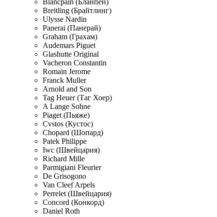
Blancpain (Бланпен)
Breitling (Брайтлинг)
Ulysse Nardin
Panerai (Панерай)
Graham (Грахам)
Audemars Piguet
Glashutte Original
Vacheron Constantin
Romain Jerome
Franck Muller
Arnold and Son
Tag Heuer (Таг Хоер)
A Lange Sohne
Piaget (Пьяже)
Cvstos (Кустос)
Chopard (Шопард)
Patek Philippe
Iwc (Швейцария)
Richard Mille
Parmigiani Fleurier
De Grisogono
Van Cleef Arpels
Perrelet (Швейцария)
Concord (Конкорд)
Daniel Roth