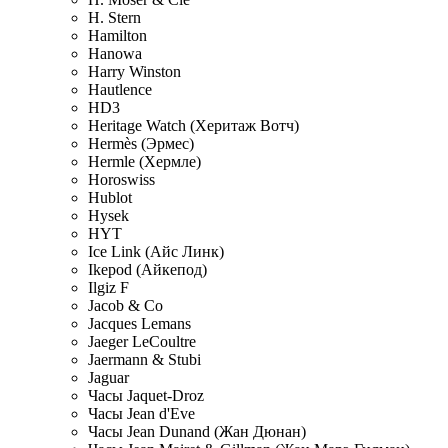
H. Stern
Hamilton
Hanowa
Harry Winston
Hautlence
HD3
Heritage Watch (Херитаж Вотч)
Hermès (Эрмес)
Hermle (Хермле)
Horoswiss
Hublot
Hysek
HYT
Ice Link (Айс Линк)
Ikepod (Айкепод)
Ilgiz F
Jacob & Co
Jacques Lemans
Jaeger LeCoultre
Jaermann & Stubi
Jaguar
Часы Jaquet-Droz
Часы Jean d'Eve
Часы Jean Dunand (Жан Дюнан)