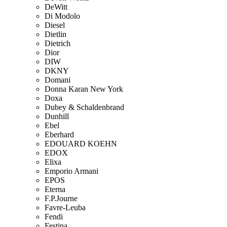
DeWitt
Di Modolo
Diesel
Dietlin
Dietrich
Dior
DIW
DKNY
Domani
Donna Karan New York
Doxa
Dubey & Schaldenbrand
Dunhill
Ebel
Eberhard
EDOUARD KOEHN
EDOX
Elixa
Emporio Armani
EPOS
Eterna
F.P.Journe
Favre-Leuba
Fendi
Festina