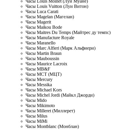
Часы Louis Moinet (Луи Муане)
Часы Louis Vuitton (Луи Витон)
Часы Luca Carati
Часы Magelan (Магелан)
Часы Magerit
Часы Maikou Bode
Часы Maitres Du Temps (Майтрес ду темпс)
Часы Manufacture Royale
Часы Maranello
Часы Marc Alfieri (Марк Альфиери)
Часы Martin Braun
Часы Mauboussin
Часы Maurice Lacroix
Часы MB&F
Часы MCT (МЦТ)
Часы Mercury
Часы Messika
Часы Michael Kors
Часы Michel Jordi (Майкл Джорди)
Часы Mido
Часы Mikimoto
Часы Milleret (Миллерет)
Часы Milus
Часы MiMi
Часы Montblanc (Монблан)