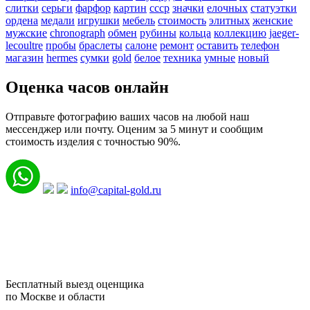
слитки
серьги
фарфор
картин
ссср
значки
елочных
статуэтки
ордена
медали
игрушки
мебель
стоимость
элитных
женские
мужские
chronograph
обмен
рубины
кольца
коллекцию
jaeger-
lecoultre
пробы
браслеты
салоне
ремонт
оставить
телефон
магазин
hermes
сумки
gold
белое
техника
умные
новый
Оценка часов онлайн
Отправьте фотографию ваших часов на любой наш
мессенджер или почту. Оценим за 5 минут и сообщим
стоимость изделия с точностью 90%.
info@capital-gold.ru
Бесплатный выезд оценщика
по Москве и области