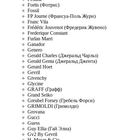
Fortis (Фотрис)
Fossil
FP Journe (Франсуа-Поль Журн)
Franc Vila
Frédéric Jouvenot (Фредерик Жувено)
Frederique Constant
Furlan Marri
Ganador
Genero
Gerald Charles (Джеральд Чарльз)
Gerald Genta (Джеральд Джента)
Gerard Hoet
Gevril
Givenchy
Glycine
GRAFF (Графф)
Grand Seiko
Greubel Forsey (Гребель Форси)
GRIMOLDI (Гримолди)
Grovana
Gucci
Guess
Guy Ellia (Гай Элиа)
Gv2 By Gevril
H. Moser & Cie