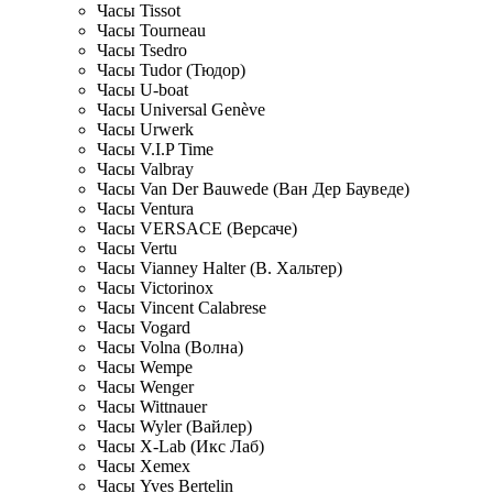
Часы Tissot
Часы Tourneau
Часы Tsedro
Часы Tudor (Тюдор)
Часы U-boat
Часы Universal Genève
Часы Urwerk
Часы V.I.P Time
Часы Valbray
Часы Van Der Bauwede (Ван Дер Бауведе)
Часы Ventura
Часы VERSACE (Версаче)
Часы Vertu
Часы Vianney Halter (В. Хальтер)
Часы Victorinox
Часы Vincent Calabrese
Часы Vogard
Часы Volna (Волна)
Часы Wempe
Часы Wenger
Часы Wittnauer
Часы Wyler (Вайлер)
Часы X-Lab (Икс Лаб)
Часы Xemex
Часы Yves Bertelin