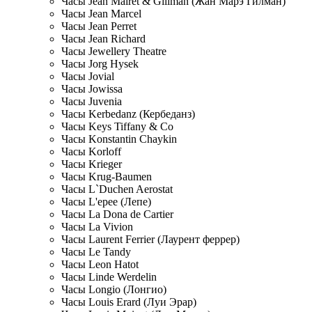
Часы Jean Mairet & Gillman (Жан Марэ Гилман)
Часы Jean Marcel
Часы Jean Perret
Часы Jean Richard
Часы Jewellery Theatre
Часы Jorg Hysek
Часы Jovial
Часы Jowissa
Часы Juvenia
Часы Kerbedanz (Кербеданз)
Часы Keys Tiffany & Co
Часы Konstantin Chaykin
Часы Korloff
Часы Krieger
Часы Krug-Baumen
Часы L`Duchen Aerostat
Часы L'epee (Лепе)
Часы La Dona de Cartier
Часы La Vivion
Часы Laurent Ferrier (Лаурент феррер)
Часы Le Tandy
Часы Leon Hatot
Часы Linde Werdelin
Часы Longio (Лонгио)
Часы Louis Erard (Луи Эрар)