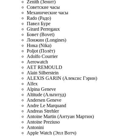
Zenith (Зенит)
Советские часы
Механические часы
Rado (Радо)
Павел Буре
Girard Perregaux
Бовет (Bovet)
Лонжин (Longines)
Ника (Nika)
Poljot (Полёт)
Adolfo Courrier
Aerowatch
AET REMOULD
Alain Silberstein
ALEXIS GARIN (Алексис Гэрин)
Alfex
Alpina Geneve
Altitude (Альтитуд)
Andersen Geneve
Andre Le Marquand
Andreas Strehler
Antoine Martin (Антуан Мартин)
Antoine Preziuso
Antonini
Apple Watch (Эпл Вотч)