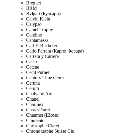
Breguet
BRM
Bvlgari (Булгари)
Calvin Klein
Calypso
Camel Trophy
Candino
Cantamessa
Carl F. Bucherer
Carlo Ferrara (Карло Ферара)
Carrera y Carrera
Casio
Catena
Cecil Purnell
Century Time Gems
Certina
Cerutti
Chalyano Arte
Chanel
Charmex
Chase-Durer
Chaumet (Шоме)
Chimento
Christophe Claret
Chronographe Suisse Cie