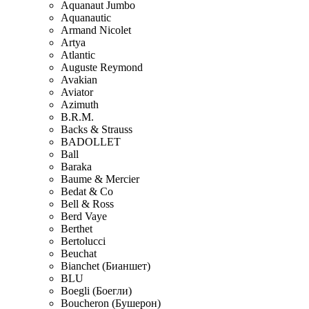
Aquanaut Jumbo
Aquanautic
Armand Nicolet
Artya
Atlantic
Auguste Reymond
Avakian
Aviator
Azimuth
B.R.M.
Backs & Strauss
BADOLLET
Ball
Baraka
Baume & Mercier
Bedat & Co
Bell & Ross
Berd Vaye
Berthet
Bertolucci
Beuchat
Bianchet (Бианшет)
BLU
Boegli (Боегли)
Boucheron (Бушерон)