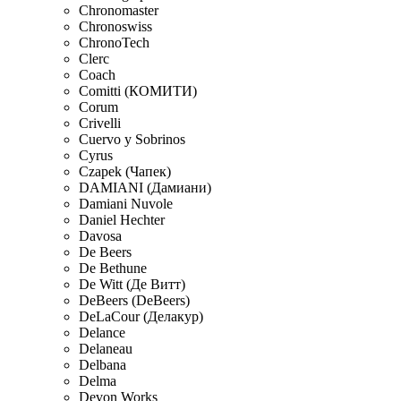
Chronomaster
Chronoswiss
ChronoTech
Clerc
Coach
Comitti (КОМИТИ)
Corum
Crivelli
Cuervo y Sobrinos
Cyrus
Czapek (Чапек)
DAMIANI (Дамиани)
Damiani Nuvole
Daniel Hechter
Davosa
De Beers
De Bethune
De Witt (Де Витт)
DeBeers (DeBeers)
DeLaCour (Делакур)
Delance
Delaneau
Delbana
Delma
Devon Works