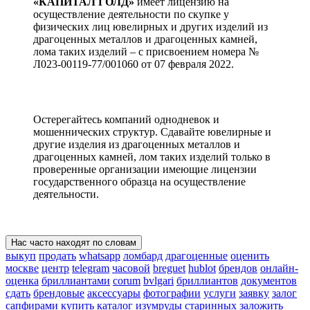
«КАПИТАЛ ГОЛД»
имеет лицензию на
осуществление деятельности по скупке у
физических лиц ювелирных и других изделий из
драгоценных металлов и драгоценных камней,
лома таких изделий – с присвоением номера №
Л023-00119-77/001060 от 07 февраля 2022.
Остерегайтесь компаний однодневок и
мошеннических структур. Сдавайте ювелирные и
другие изделия из драгоценных металлов и
драгоценных камней, лом таких изделий только в
проверенные организации имеющие лицензии
государственного образца на осуществление
деятельности.
Нас часто находят по словам
выкуп
продать
whatsapp
ломбард
драгоценные
оценить
москве
центр
telegram
часовой
breguet
hublot
брендов
онлайн-
оценка
бриллиантами
corum
bvlgari
бриллиантов
документов
сдать
брендовые
аксессуары
фотографии
услуги
заявку
залог
сапфирами
купить
каталог
изумруды
старинных
заложить