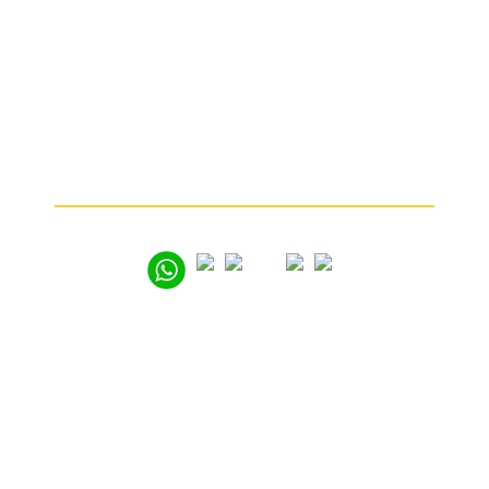
Какие изделия мы принимаем
От чего зависит цена
Почему мы
Частые вопросы
Как продать золото
© 2005 – 2026
Вся представленная на сайте информация носит
информационный характер и ни при каких условиях
не является публичной офертой. Мы используем
файлы «cookie» с целью персонализации сервисов
и повышения удобства пользования веб-сайтом.