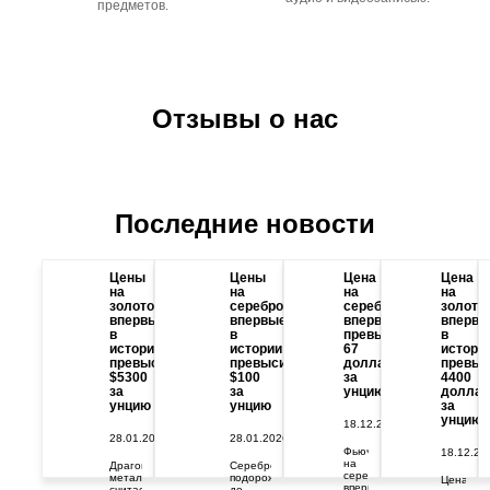
предметов.
Отзывы о нас
Последние новости
Цены
Цены
Цена
Цена
на
на
на
на
золото
серебро
серебро
золото
впервые
впервые
впервые
впервы
в
в
превысила
в
истории
истории
67
истори
превысили
превысили
долларов
превыс
$5300
$100
за
4400
за
за
унцию
доллар
унцию
унцию
за
унцию
18.12.2025
28.01.2026
28.01.2026
Фьючерс
18.12.20
на
Драгоценный
Серебро
серебро
металл
подорожало
Цена
впервые
считается
до