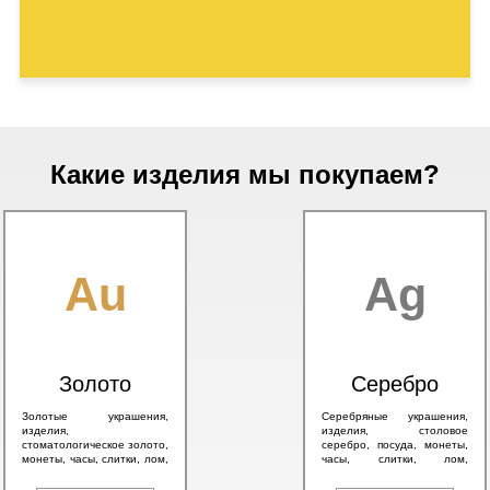
Какие изделия мы покупаем?
Au
Ag
Золото
Серебро
Золотые украшения,
Серебряные украшения,
изделия,
изделия, столовое
стоматологическое золото,
серебро, посуда, монеты,
монеты, часы, слитки, лом,
часы, слитки, лом,
а также антикварное
антикварное серебро 84
золото 56 пробы и
пробы, в том числе с