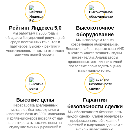
Рейтинг Яндекса 5,0
Высокоточное
Мы работаем с 2005 года и
оборудование
обладаем безупречной репутацией
Мы используем только
среди постоянных клиентов и
современное оборудование.
партнеров. Высокий рейтинг и
Японские лабораторные весы AND
многочисленные отзывы отражают
высокого класса точности видны
качество нашей работы.
посетителям. Анализаторы
драгоценных металлов и камней
позволяют производить оценку
максимально точно.
Высокие цены
Гарантия
Переработка драгоценных
безопасности сделки
металлов без посредников и
Мы обеспечиваем безопасность
клиентская база из 300+ магазинов
каждой сделки. Салон оборудован
и коллекционеров позволяют нам
профессиональной охранной
гарантировать высокие цены на
системой и видеонаблюдением с
скупку ювелирных украшений и
аудио и видеозаписью.