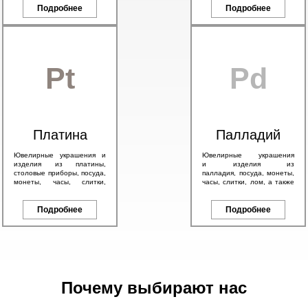
брендовые изделия.
Подробнее
эмалью.
Подробнее
Pt
Pd
Платина
Палладий
Ювелирные украшения и
Ювелирные украшения
изделия из платины,
и изделия из
столовые приборы, посуда,
палладия, посуда, монеты,
монеты, часы, слитки,
часы, слитки, лом, а также
антикварные изделия, а
другие изделия с любым
также другие платиновые
содержанием палладия.
изделия.
Подробнее
Подробнее
Почему выбирают нас