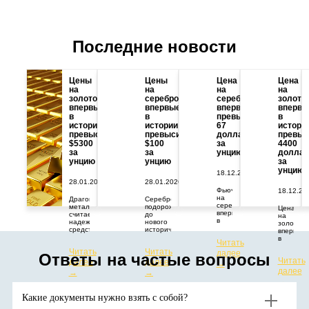
Последние новости
Цены
Цены
Цена
Цена
на
на
на
на
золото
серебро
серебро
золото
впервые
впервые
впервые
впервы
в
в
превысила
в
истории
истории
67
истори
превысили
превысили
долларов
превыс
$5300
$100
за
4400
за
за
унцию
доллар
унцию
унцию
за
унцию
18.12.2025
28.01.2026
28.01.2026
Фьючерс
18.12.20
на
Драгоценный
Серебро
серебро
металл
подорожало
Цена
впервые
считается
до
на
в
надежным
нового
золото
истории
средством
исторического
впервые
превысил
защиты
максимума.
в
Читать
67
капитала
Цены
истории
Читать
Читать
долларов
от
растут
далее
превыси
Ответы на частые вопросы
за
геополитических
из-за
Читать
далее
далее
отметку
→
тройскую
и
дефицита
в
далее
→
→
унцию.
экономических
поставок
4400
→
потрясений.
и
долларо
Аналитики
высокого
за
Какие документы нужно взять с собой?
ожидают
спроса
тройскую
продолжения
на
унцию.