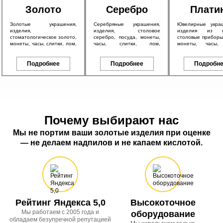
Золото
Серебро
Плати
Золотые украшения,
Серебряные украшения,
Ювелирные укра
изделия,
изделия, столовое
изделия из пл
стоматологическое золото,
серебро, посуда, монеты,
столовые приборы,
монеты, часы, слитки, лом,
часы, слитки, лом,
монеты, часы, 
а также антикварное
антикварное серебро 84
антикварные изд
золото 56 пробы и
пробы, в том числе с
также другие пл
брендовые изделия.
Подробнее
эмалью.
Подробнее
изделия.
Подробн
Почему выбирают нас
Мы не портим ваши золотые изделия при оценке
— не делаем надпилов и не капаем кислотой.
Рейтинг Яндекса 5,0
Высокоточное
Мы работаем с 2005 года и
оборудование
обладаем безупречной репутацией