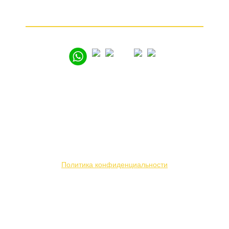
Как продать золото
© 2005 – 2026
Вся представленная на сайте информация носит
информационный характер и ни при каких условиях
не является публичной офертой. Мы используем
файлы «cookie» с целью персонализации сервисов
и повышения удобства пользования веб-сайтом.
Политика конфиденциальности