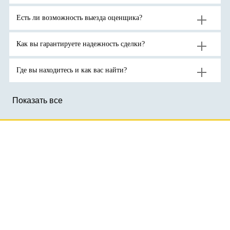
роста
активы-
цен
убежища
на
на
Есть ли возможность выезда оценщика?
золото
фоне
до
геополитической
новых
неопределенности.
рекордов
Как вы гарантируете надежность сделки?
Где вы находитесь и как вас найти?
Показать все