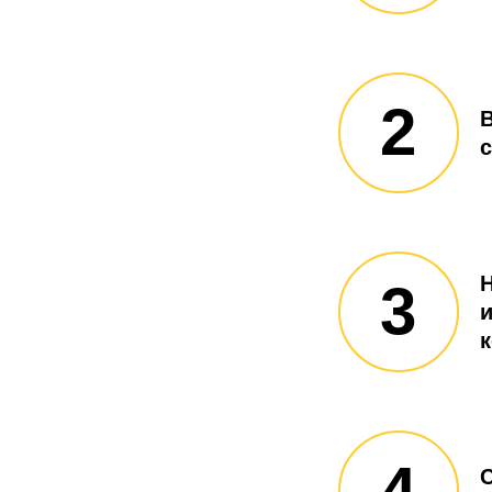
2
3
и
4
С