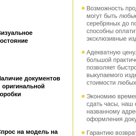
Возможность про
могут быть любы
серебряных до п
способны оплатит
Визуальное
эксклюзивные из
состояние
Адекватную цену
большой практич
позволяет быстр
выкупаемого изд
Наличие документов
стоимости любых
 оригинальной
коробки
Экономию времен
сдать часы, наш 
названному адре
оформления доку
прос на модель на
Гарантию возвра