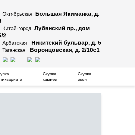
Большая Якиманка, д.
Октябрьская
9
Лубянский пр., дом
Китай-город
5/2
Никитский бульвар, д. 5
Арбатская
Воронцовская, д. 2/10с1
Таганская
купка
Скупка
Скупка
тиквариата
камней
икон