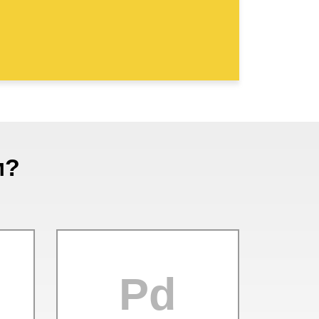
м?
Pd