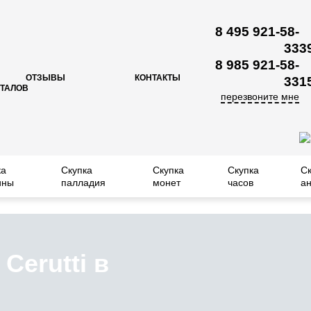
8 495 921-58-
33
3
8 985 921-58-
ОТЗЫВЫ
КОНТАКТЫ
33
1
ЕТАЛОВ
перезвоните мне
ка
Скупка
Скупка
Скупка
С
ины
палладия
монет
часов
ан
Cerutti в