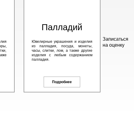
Палладий
Записаться
елия
Ювелирные украшения и изделия
на оценку
оры,
из палладия, посуда, монеты,
тки,
часы, слитки, лом, а также другие
кже
изделия с любым содержанием
палладия.
Подробнее