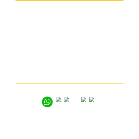
ИНФОРМАЦИЯ
Кто мы
Какие изделия мы принимаем
От чего зависит цена
Почему мы
Частые вопросы
Как продать золото
© 2005 – 2026
Вся представленная на сайте информация носит