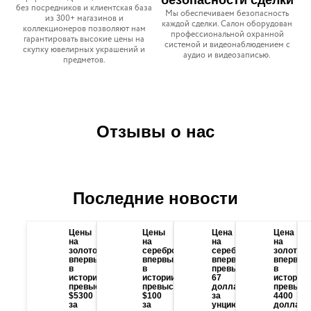
безопасности сделки
без посредников и клиентская база
Мы обеспечиваем безопасность
из 300+ магазинов и
каждой сделки. Салон оборудован
коллекционеров позволяют нам
профессиональной охранной
гарантировать высокие цены на
системой и видеонаблюдением с
скупку ювелирных украшений и
аудио и видеозаписью.
предметов.
Отзывы о нас
Последние новости
Цены
Цены
Цена
Цена
на
на
на
на
золото
серебро
серебро
золото
впервые
впервые
впервые
впервые
в
в
превысила
в
истории
истории
67
истории
превысили
превысили
долларов
превыси
$5300
$100
за
4400
за
за
унцию
долларо