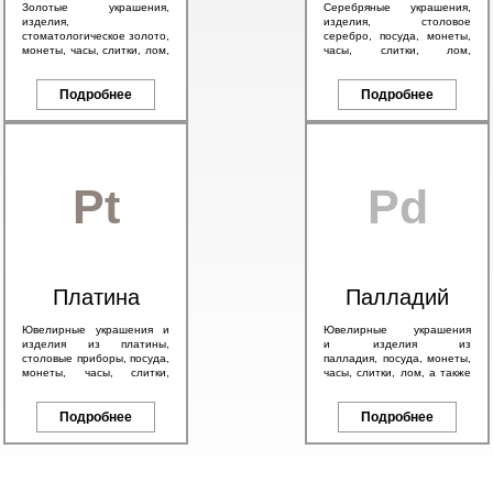
Золотые украшения,
Серебряные украшения,
изделия,
изделия, столовое
стоматологическое золото,
серебро, посуда, монеты,
монеты, часы, слитки, лом,
часы, слитки, лом,
а также антикварное
антикварное серебро 84
золото 56 пробы и
пробы, в том числе с
брендовые изделия.
Подробнее
эмалью.
Подробнее
Pt
Pd
Платина
Палладий
Ювелирные украшения и
Ювелирные украшения
изделия из платины,
и изделия из
столовые приборы, посуда,
палладия, посуда, монеты,
монеты, часы, слитки,
часы, слитки, лом, а также
антикварные изделия, а
другие изделия с любым
также другие платиновые
содержанием палладия.
изделия.
Подробнее
Подробнее