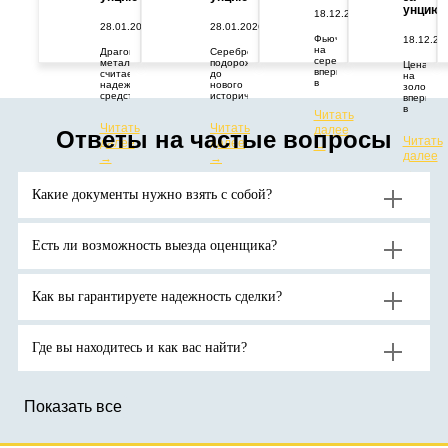
унцию
18.12.2025
28.01.2026
28.01.2026
Фьючерс
18.12.20
на
Драгоценный
Серебро
серебро
металл
подорожало
Цена
впервые
считается
до
на
в
надежным
нового
золото
истории
средством
исторического
впервые
превысил
защиты
максимума.
в
Читать
67
капитала
Цены
истории
Читать
Читать
долларов
от
растут
далее
превыси
Ответы на частые вопросы
за
геополитических
из-за
Читать
далее
далее
отметку
→
тройскую
и
дефицита
в
далее
→
→
унцию.
экономических
поставок
4400
→
потрясений.
и
долларо
Аналитики
высокого
за
Какие документы нужно взять с собой?
ожидают
спроса
тройскую
продолжения
на
унцию.
роста
активы-
цен
убежища
на
на
Есть ли возможность выезда оценщика?
золото
фоне
до
геополитической
новых
неопределенности.
рекордов
Как вы гарантируете надежность сделки?
Где вы находитесь и как вас найти?
Показать все