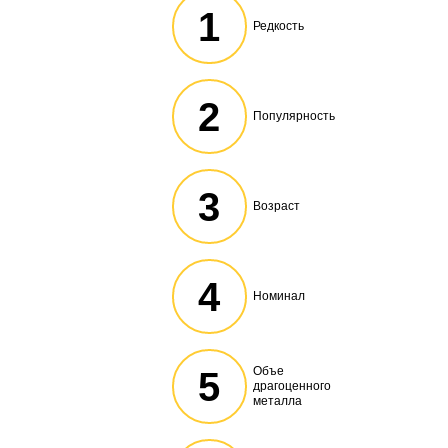
1
Редкость
2
Популярность
3
Возраст
4
Номинал
Объе
5
драгоценного
металла