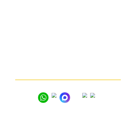
ИНФОРМАЦИЯ
Кто мы
Какие изделия мы принимаем
От чего зависит цена
Почему мы
Частые вопросы
Как продать золото
© 2005 – 2026
Вся представленная на сайте информация носит
информационный характер и ни при каких условиях