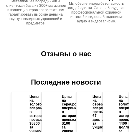
металлов без посредников и
Мы обеспечиваем безопасность
клиентская база из 300+ магазинов
каждой сделки. Салон оборудован
и коллекционеров позволяют нам
профессиональной охранной
гарантировать высокие цены на
системой и видеонаблюдением с
скупку ювелирных украшений и
аудио и видеозаписью.
предметов.
Отзывы о нас
Последние новости
Цены
Цены
Цена
Цена
на
на
на
на
золото
серебро
серебро
золото
впервые
впервые
впервые
впервы
в
в
превысила
в
истории
истории
67
истори
превысили
превысили
долларов
превыс
$5300
$100
за
4400
за
за
унцию
доллар
унцию
унцию
за