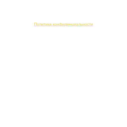
не является публичной офертой. Мы используем
файлы «cookie» с целью персонализации сервисов
и повышения удобства пользования веб-сайтом.
Политика конфиденциальности