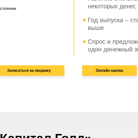
некоторых денег
стояние
Год выпуска – с
выше
Спрос и предлож
один денежный зн
Записаться на продажу
Онлайн оценка