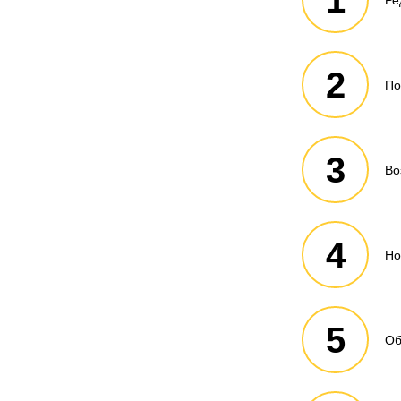
2
По
3
Во
4
Но
5
Об