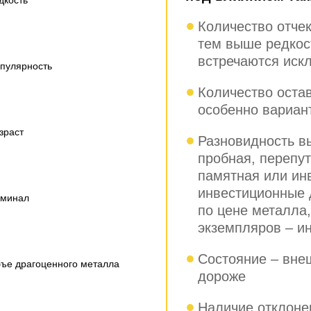
Количество отчек
тем выше редкост
встречаются иск
пулярность
Количество оста
особенно вариан
зраст
Разновидность вы
пробная, перепут
памятная или ин
инвестиционные 
минал
по цене металла,
экземпляров – ин
Состояние – внеш
ъе драгоценного металла
дороже
Наличие отклоне