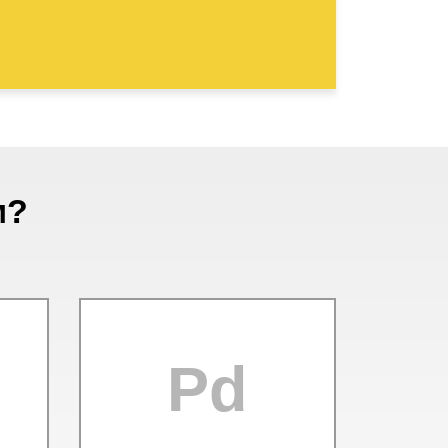
м?
Pd