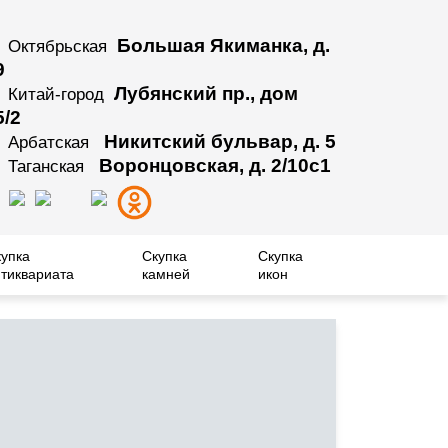
Большая Якиманка, д.
Октябрьская
9
Лубянский пр., дом
Китай-город
5/2
Никитский бульвар, д. 5
Арбатская
Воронцовская, д. 2/10с1
Таганская
купка
Скупка
Скупка
тиквариата
камней
икон