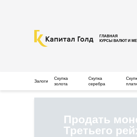
ГЛАВНАЯ
КУРСЫ ВАЛЮТ И М
Скупка
Скупка
Скуп
Залоги
золота
серебра
плат
Продать мон
Третьего рей