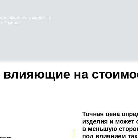
 коллекционные монеты в
е 5 минут.
 влияющие на стоимо
Точная цена опре
изделия и может 
в меньшую сторо
под влиянием так
дкость