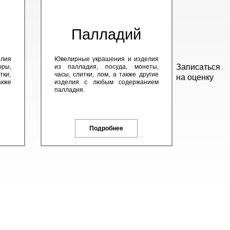
Палладий
елия
Ювелирные украшения и изделия
Записаться
оры,
из палладия, посуда, монеты,
тки,
часы, слитки, лом, а также другие
на оценку
кже
изделия с любым содержанием
палладия.
Подробнее