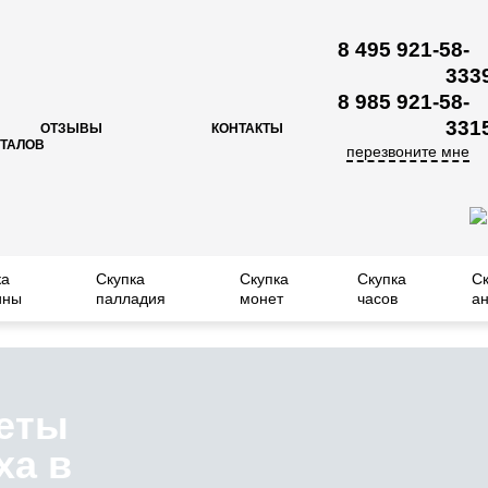
8 495 921-58-
33
3
8 985 921-58-
33
1
ОТЗЫВЫ
КОНТАКТЫ
ЕТАЛОВ
перезвоните мне
ка
Скупка
Скупка
Скупка
С
ины
палладия
монет
часов
ан
еты
ха в