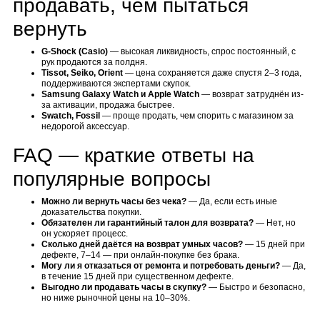
продавать, чем пытаться
вернуть
G-Shock (Casio)
— высокая ликвидность, спрос постоянный, с
рук продаются за полдня.
Tissot, Seiko, Orient
— цена сохраняется даже спустя 2–3 года,
поддерживаются экспертами скупок.
Samsung Galaxy Watch и Apple Watch
— возврат затруднён из-
за активации, продажа быстрее.
Swatch, Fossil
— проще продать, чем спорить с магазином за
недорогой аксессуар.
FAQ — краткие ответы на
популярные вопросы
Можно ли вернуть часы без чека?
— Да, если есть иные
доказательства покупки.
Обязателен ли гарантийный талон для возврата?
— Нет, но
он ускоряет процесс.
Сколько дней даётся на возврат умных часов?
— 15 дней при
дефекте, 7–14 — при онлайн-покупке без брака.
Могу ли я отказаться от ремонта и потребовать деньги?
— Да,
в течение 15 дней при существенном дефекте.
Выгодно ли продавать часы в скупку?
— Быстро и безопасно,
но ниже рыночной цены на 10–30%.