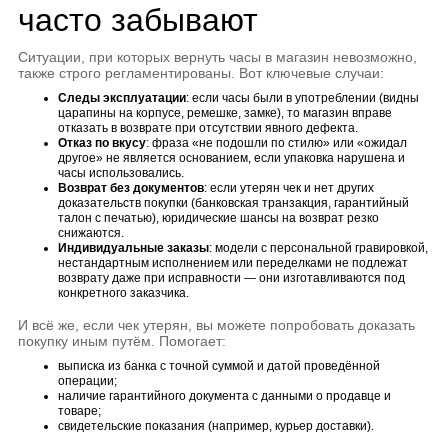
часто забывают
Ситуации, при которых вернуть часы в магазин невозможно,
также строго регламентированы. Вот ключевые случаи:
Следы эксплуатации
: если часы были в употреблении (видны
царапины на корпусе, ремешке, замке), то магазин вправе
отказать в возврате при отсутствии явного дефекта.
Отказ по вкусу
: фраза «не подошли по стилю» или «ожидал
другое» не является основанием, если упаковка нарушена и
часы использовались.
Возврат без документов
: если утерян чек и нет других
доказательств покупки (банковская транзакция, гарантийный
талон с печатью), юридические шансы на возврат резко
снижаются.
Индивидуальные заказы
: модели с персональной гравировкой,
нестандартным исполнением или переделками не подлежат
возврату даже при исправности — они изготавливаются под
конкретного заказчика.
И всё же, если чек утерян, вы можете попробовать доказать
покупку иным путём. Помогает:
выписка из банка с точной суммой и датой проведённой
операции;
наличие гарантийного документа с данными о продавце и
товаре;
свидетельские показания (например, курьер доставки).