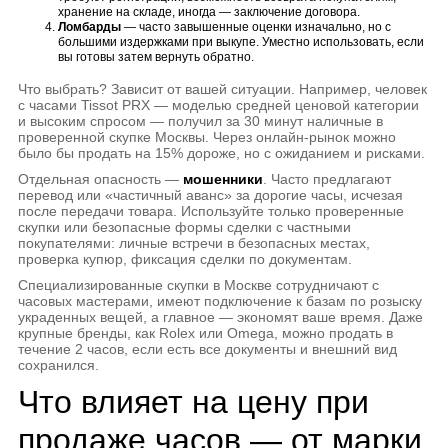
хранение на складе, иногда — заключение договора.
Ломбарды
— часто завышенные оценки изначально, но с
большими издержками при выкупе. Уместно использовать, если
вы готовы затем вернуть обратно.
Что выбрать? Зависит от вашей ситуации. Например, человек
с часами Tissot PRX — моделью средней ценовой категории
и высоким спросом — получил за 30 минут наличные в
проверенной скупке Москвы. Через онлайн-рынок можно
было бы продать на 15% дороже, но с ожиданием и рисками.
Отдельная опасность —
мошенники
. Часто предлагают
перевод или «частичный аванс» за дорогие часы, исчезая
после передачи товара. Используйте только проверенные
скупки или безопасные формы сделки с частными
покупателями: личные встречи в безопасных местах,
проверка купюр, фиксация сделки по документам.
Специализированные скупки в Москве сотрудничают с
часовых мастерами, имеют подключение к базам по розыску
украденных вещей, а главное — экономят ваше время. Даже
крупные бренды, как Rolex или Omega, можно продать в
течение 2 часов, если есть все документы и внешний вид
сохранился.
Что влияет на цену при
продаже часов — от марки