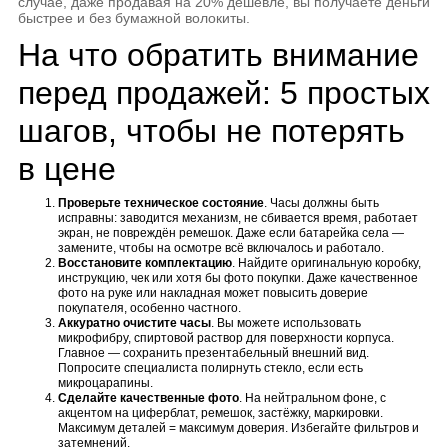
случае, даже продавая на 20% дешевле, вы получаете деньги
быстрее и без бумажной волокиты.
На что обратить внимание
перед продажей: 5 простых
шагов, чтобы не потерять
в цене
Проверьте техническое состояние
. Часы должны быть
исправны: заводится механизм, не сбивается время, работает
экран, не повреждён ремешок. Даже если батарейка села —
замените, чтобы на осмотре всё включалось и работало.
Восстановите комплектацию
. Найдите оригинальную коробку,
инструкцию, чек или хотя бы фото покупки. Даже качественное
фото на руке или накладная может повысить доверие
покупателя, особенно частного.
Аккуратно очистите часы
. Вы можете использовать
микрофибру, спиртовой раствор для поверхности корпуса.
Главное — сохранить презентабельный внешний вид.
Попросите специалиста полирнуть стекло, если есть
микроцарапины.
Сделайте качественные фото
. На нейтральном фоне, с
акцентом на циферблат, ремешок, застёжку, маркировки.
Максимум деталей = максимум доверия. Избегайте фильтров и
затемнений.