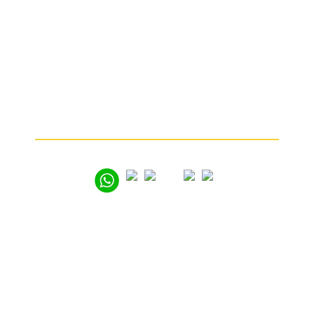
Какие изделия мы принимаем
От чего зависит цена
Почему мы
Частые вопросы
Как продать золото
© 2005 – 2026
Вся представленная на сайте информация носит
информационный характер и ни при каких условиях
не является публичной офертой. Мы используем
файлы «cookie» с целью персонализации сервисов
и повышения удобства пользования веб-сайтом.