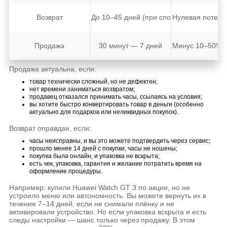
Возврат
До 10–45 дней (при споре)
Нулевая потеря 
Продажа
30 минут — 7 дней
Минус 10–50% о
Продажа актуальна, если:
товар технически сложный, но не дефектен;
нет времени заниматься возвратом;
продавец отказался принимать часы, ссылаясь на условия;
вы хотите быстро конвертировать товар в деньги (особенно
актуально для подарков или неликвидных покупок).
Возврат оправдан, если:
часы неисправны, и вы это можете подтвердить через сервис;
прошло менее 14 дней с покупки, часы не ношены;
покупка была онлайн, и упаковка не вскрыта;
есть чек, упаковка, гарантия и желание потратить время на
оформление процедуры.
Например: купили Huawei Watch GT 3 по акции, но не
устроило меню или автономность. Вы можете вернуть их в
течение 7–14 дней, если не снимали плёнку и не
активировали устройство. Но если упаковка вскрыта и есть
следы настройки — шанс только через продажу. В этом