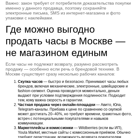
Важно: закон требует от потребителя доказательства покупки
именно у данного продавца, поэтому сохраняйте
электронные письма, SMS из интернет-магазина и фото
упаковки с наклейками.
Где можно выгодно
продать часы в Москве —
не магазином единым
Если часы не подлежат возврату, разумно рассмотреть
продажу — особенно если речь о брендовой технике. В
Москве существует сразу несколько рабочих каналов:
Скупка часов
— быстро и безопасно. Принимают часы любых
брендов, включая механические, электронные, швейцарские и
fashion-сегмент. Оценка проводится моментально, деньги
выдают при условии подтверждения подлинности. Подходит
тем, кому важна скорость и гарантии.
Частная продажа через онлайн-площадки
— Авито, Юла,
Telegram-каналы. Прибава к цене по сравнению со скупкой
может достигать 20–40%, но требуют времени, грамотных фото,
встреч с потенциальными покупателями и навыков
коммуникации.
Маркетплейсы и комиссионки
— Wildberries (если вы ИП),
Youla Market, местные сайты с комиссионным приёмом. Обычно
требуют регистрации, возможность возврата покупателям,