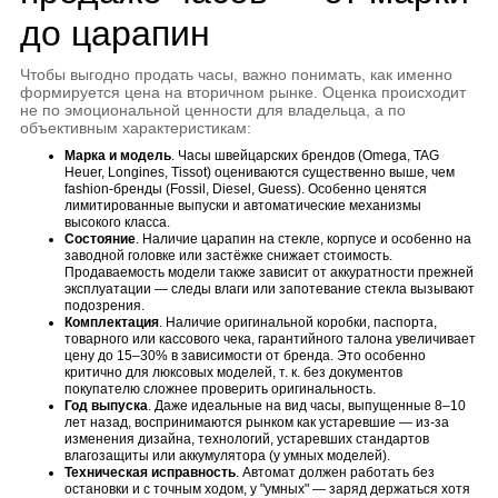
до царапин
Чтобы выгодно продать часы, важно понимать, как именно
формируется цена на вторичном рынке. Оценка происходит
не по эмоциональной ценности для владельца, а по
объективным характеристикам:
Марка и модель
. Часы швейцарских брендов (Omega, TAG
Heuer, Longines, Tissot) оцениваются существенно выше, чем
fashion-бренды (Fossil, Diesel, Guess). Особенно ценятся
лимитированные выпуски и автоматические механизмы
высокого класса.
Состояние
. Наличие царапин на стекле, корпусе и особенно на
заводной головке или застёжке снижает стоимость.
Продаваемость модели также зависит от аккуратности прежней
эксплуатации — следы влаги или запотевание стекла вызывают
подозрения.
Комплектация
. Наличие оригинальной коробки, паспорта,
товарного или кассового чека, гарантийного талона увеличивает
цену до 15–30% в зависимости от бренда. Это особенно
критично для люксовых моделей, т. к. без документов
покупателю сложнее проверить оригинальность.
Год выпуска
. Даже идеальные на вид часы, выпущенные 8–10
лет назад, воспринимаются рынком как устаревшие — из-за
изменения дизайна, технологий, устаревших стандартов
влагозащиты или аккумулятора (у умных моделей).
Техническая исправность
. Автомат должен работать без
остановки и с точным ходом, у "умных" — заряд держаться хотя