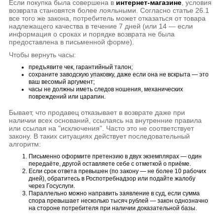
Если покупка была совершена в
интернет-магазине
, условия
возврата становятся более лояльными. Согласно статье 26.1
все того же закона, потребитель может отказаться от товара
надлежащего качества в течение 7 дней (или 14 — если
информация о сроках и порядке возврата не была
предоставлена в письменной форме).
Чтобы вернуть часы:
предъявите чек, гарантийный талон;
сохраните заводскую упаковку, даже если она не вскрыта — это
ваш весомый аргумент;
часы не должны иметь следов ношения, механических
повреждений или царапин.
Бывает, что продавец отказывает в возврате даже при
наличии всех оснований, ссылаясь на внутренние правила
или ссылая на "исключения". Часто это не соответствует
закону. В таких ситуациях действует последовательный
алгоритм:
Письменно оформите претензию в двух экземплярах — один
передаёте, другой оставляете себе с отметкой о приёме.
Если срок ответа превышен (по закону — не более 10 рабочих
дней), обратитесь в Роспотребнадзор или подайте жалобу
через Госуслуги.
Параллельно можно направить заявление в суд, если сумма
спора превышает несколько тысяч рублей — закон однозначно
на стороне потребителя при наличии доказательной базы.