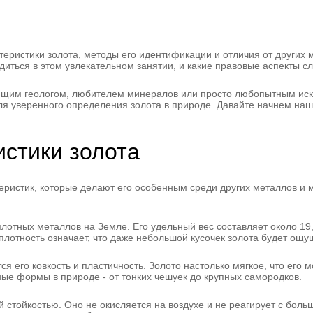
еристики золота, методы его идентификации и отличия от других м
одиться в этом увлекательном занятии, и какие правовые аспекты с
ающим геологом, любителем минералов или просто любопытным иск
я уверенного определения золота в природе. Давайте начнем наш
стики золота
ристик, которые делают его особенным среди других металлов и м
лотных металлов на Земле. Его удельный вес составляет около 19,3
плотность означает, что даже небольшой кусочек золота будет ощу
ся его ковкость и пластичность. Золото настолько мягкое, что его
ные формы в природе - от тонких чешуек до крупных самородков.
 стойкостью. Оно не окисляется на воздухе и не реагирует с больш