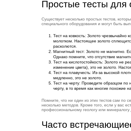
Простые тесты для 
Существует несколько простых тестов, котор
специального оборудования и могут быть вы
Тест на ковкость: Золото чрезвычайно 
молотком. Настоящее золото сплющится
расколются.
Магнитный тест: Золото не магнитно. Есл
Однако помните, что отсутствие магнитн
Тест на кислотостойкость: Золото не р
изменение цвета), это не золото. Наст
Тест на плавучесть: Из-за высокой плот
медленно, это не золото.
Тест на черту: Проведите образцом по
черту, в то время как многие похожие 
Помните, что ни один из этих тестов сам по
несколько методов. Кроме того, если у вас е
профессиональному геологу или минералогу 
Часто встречающиес