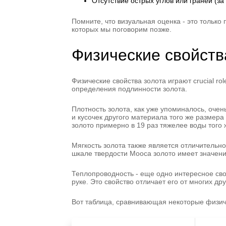
Отсутствие острых углов или граней (з
Помните, что визуальная оценка - это тольк
которых мы поговорим позже.
Физические свойств
Физические свойства золота играют crucial r
определения подлинности золота.
Плотность золота, как уже упоминалось, очень
и кусочек другого материала того же размера
золото примерно в 19 раз тяжелее воды того
Мягкость золота также является отличительно
шкале твердости Мооса золото имеет значение
Теплопроводность - еще одно интересное свой
руке. Это свойство отличает его от многих д
Вот таблица, сравнивающая некоторые физич