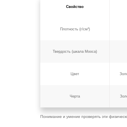
Свойство
Плотность (г/см³)
Твердость (шкала Мооса)
Цвет
Зол
Черта
Зол
Понимание и умение проверять эти физическ