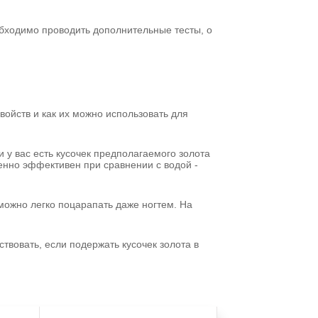
обходимо проводить дополнительные тесты, о
войств и как их можно использовать для
и у вас есть кусочек предполагаемого золота
бенно эффективен при сравнении с водой -
 можно легко поцарапать даже ногтем. На
твовать, если подержать кусочек золота в
: