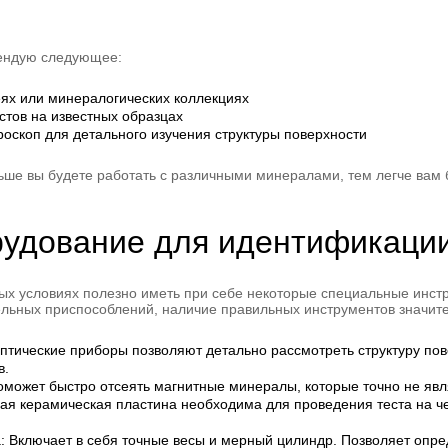
мендую следующее:
еях или минералогических коллекциях
стов на известных образцах
роскоп для детального изучения структуры поверхности
льше вы будете работать с различными минералами, тем легче вам 
рудование для идентификации
ых условиях полезно иметь при себе некоторые специальные инст
ельных приспособлений, наличие правильных инструментов значит
оптические приборы позволяют детально рассмотреть структуру по
в.
может быстро отсеять магнитные минералы, которые точно не явл
ая керамическая пластина необходима для проведения теста на ч
: Включает в себя точные весы и мерный цилиндр. Позволяет опред