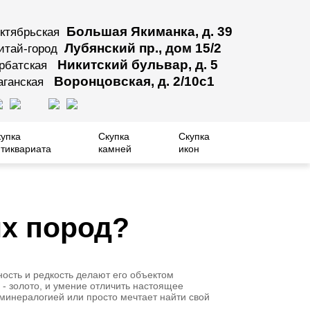
Большая Якиманка, д. 39
ктябрьская
Лубянский пр., дом 15/2
итай-город
Никитский бульвар, д. 5
рбатская
Воронцовская, д. 2/10с1
аганская
купка
Скупка
Скупка
тиквариата
камней
икон
ых пород?
ость и редкость делают его объектом
 - золото, и умение отличить настоящее
 минералогией или просто мечтает найти свой