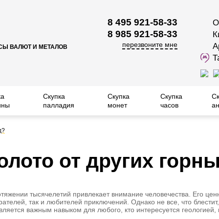
8 495 921-58-33
О
8 985 921-58-33
К
перезвоните мне
А
СЫ ВАЛЮТ И МЕТАЛОВ
Т
ка
Скупка
Скупка
Скупка
С
ины
палладия
монет
часов
ан
д?
золото от других горн
отяжении тысячелетий привлекает внимание человечества. Его ценн
ателей, так и любителей приключений. Однако не все, что блестит,
является важным навыком для любого, кто интересуется геологией,