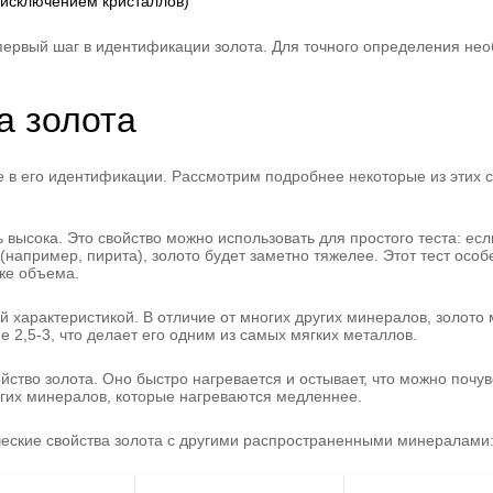
а исключением кристаллов)
о первый шаг в идентификации золота. Для точного определения не
а золота
ole в его идентификации. Рассмотрим подробнее некоторые из этих с
 высока. Это свойство можно использовать для простого теста: есл
 (например, пирита), золото будет заметно тяжелее. Этот тест осо
 же объема.
й характеристикой. В отличие от многих других минералов, золото
 2,5-3, что делает его одним из самых мягких металлов.
ство золота. Оно быстро нагревается и остывает, что можно почувс
ругих минералов, которые нагреваются медленнее.
еские свойства золота с другими распространенными минералами