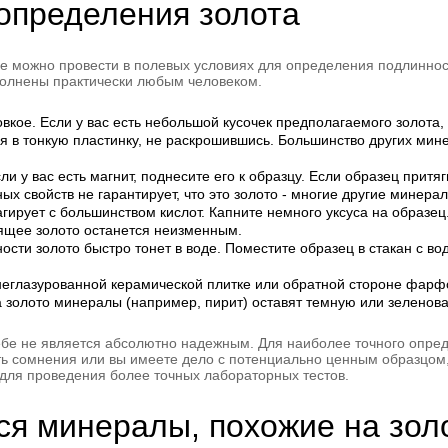
определения золота
ые можно провести в полевых условиях для определения подлиннос
полнены практически любым человеком.
ковкое. Если у вас есть небольшой кусочек предполагаемого золота
 в тонкую пластинку, не раскрошившись. Большинство других мин
и у вас есть магнит, поднесите его к образцу. Если образец притяги
ых свойств не гарантирует, что это золото - многие другие минера
еагирует с большинством кислот. Капните немного уксуса на образе
оящее золото останется неизменным.
ности золото быстро тонет в воде. Поместите образец в стакан с во
 неглазурованной керамической плитке или обратной стороне фарф
на золото минералы (например, пирит) оставят темную или зеленова
 себе не является абсолютно надежным. Для наиболее точного опр
сть сомнения или вы имеете дело с потенциально ценным образцом,
для проведения более точных лабораторных тестов.
я минералы, похожие на зол