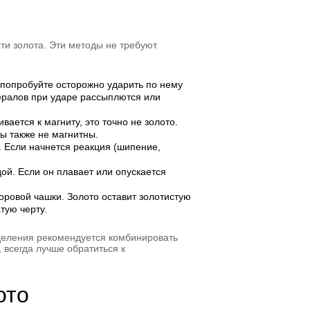
ти золота. Эти методы не требуют
, попробуйте осторожно ударить по нему
ералов при ударе рассыплются или
вается к магниту, это точно не золото.
лы также не магнитны.
ц. Если начнется реакция (шипение,
дой. Если он плавает или опускается
оровой чашки. Золото оставит золотистую
тую черту.
еделения рекомендуется комбинировать
 всегда лучше обратиться к
ото