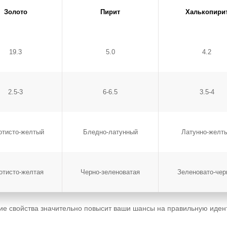
Золото
Пирит
Халькопири
19.3
5.0
4.2
2.5-3
6-6.5
3.5-4
отисто-желтый
Бледно-латунный
Латунно-желт
отисто-желтая
Черно-зеленоватая
Зеленовато-чер
ие свойства значительно повысит ваши шансы на правильную иден