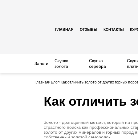
ГЛАВНАЯ
ОТЗЫВЫ
КОНТАКТЫ
КУР
Скупка
Скупка
Скуп
Залоги
золота
серебра
плат
Главная
/
Блог
/
Как отличить золото от других горных поро
Как отличить 
Золото - драгоценный металл, который на пр
страстного поиска как профессиональных стар
золото от других минералов и горных пород 
собственный золотой самородок.