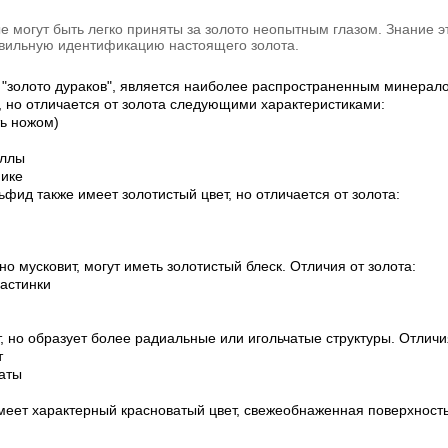
е могут быть легко приняты за золото неопытным глазом. Знание 
авильную идентификацию настоящего золота.
как "золото дураков", является наиболее распространенным минерал
, но отличается от золота следующими характеристиками:
ь ножом)
аллы
мике
фид также имеет золотистый цвет, но отличается от золота:
 мусковит, могут иметь золотистый блеск. Отличия от золота:
ластинки
, но образует более радиальные или игольчатые структуры. Отличия
т
гаты
еет характерный красноватый цвет, свежеобнаженная поверхность