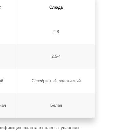
т
Слюда
2.8
2.5-4
ый
Серебристый, золотистый
ная
Белая
тификацию золота в полевых условиях.