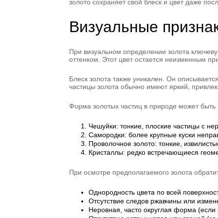
золото сохраняет свой блеск и цвет даже по
Визуальные признак
При визуальном определении золота ключевую
оттенком. Этот цвет остается неизменным при
Блеск золота также уникален. Он описывается
частицы золота обычно имеют яркий, привле
Форма золотых частиц в природе может быть
Чешуйки: тонкие, плоские частицы с н
Самородки: более крупные куски непр
Проволочное золото: тонкие, извилисты
Кристаллы: редко встречающиеся геом
При осмотре предполагаемого золота обрати
Однородность цвета по всей поверхнос
Отсутствие следов ржавчины или измен
Неровная, часто округлая форма (если 