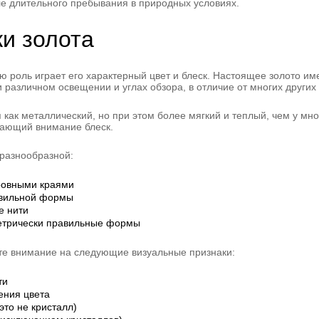
сле длительного пребывания в природных условиях.
и золота
 роль играет его характерный цвет и блеск. Настоящее золото им
 различном освещении и углах обзора, в отличие от многих других
 как металлический, но при этом более мягкий и теплый, чем у мн
кающий внимание блеск.
 разнообразной:
еровными краями
авильной формы
е нити
етрически правильные формы
те внимание на следующие визуальные признаки:
ти
ения цвета
это не кристалл)