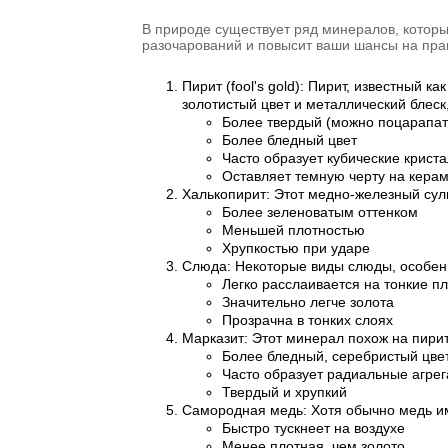
В природе существует ряд минералов, которы
разочарований и повысит ваши шансы на пр
Пирит (fool's gold): Пирит, известный 
золотистый цвет и металлический блеск
Более твердый (можно поцарапат
Более бледный цвет
Часто образует кубические крист
Оставляет темную черту на кера
Халькопирит: Этот медно-железный суль
Более зеленоватым оттенком
Меньшей плотностью
Хрупкостью при ударе
Слюда: Некоторые виды слюды, особенно
Легко расслаивается на тонкие п
Значительно легче золота
Прозрачна в тонких слоях
Марказит: Этот минерал похож на пирит
Более бледный, серебристый цве
Часто образует радиальные агре
Твердый и хрупкий
Самородная медь: Хотя обычно медь им
Быстро тускнеет на воздухе
Менее плотная, чем золото