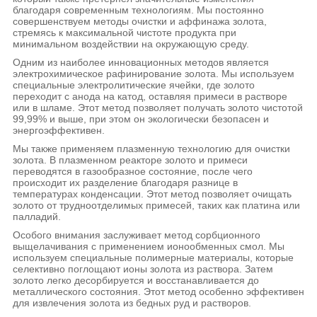
благодаря современным технологиям. Мы постоянно
совершенствуем методы очистки и аффинажа золота,
стремясь к максимальной чистоте продукта при
минимальном воздействии на окружающую среду.
Одним из наиболее инновационных методов является
электрохимическое рафинирование золота. Мы используем
специальные электролитические ячейки, где золото
переходит с анода на катод, оставляя примеси в растворе
или в шламе. Этот метод позволяет получать золото чистотой
99,99% и выше, при этом он экологически безопасен и
энергоэффективен.
Мы также применяем плазменную технологию для очистки
золота. В плазменном реакторе золото и примеси
переводятся в газообразное состояние, после чего
происходит их разделение благодаря разнице в
температурах конденсации. Этот метод позволяет очищать
золото от трудноотделимых примесей, таких как платина или
палладий.
Особого внимания заслуживает метод сорбционного
выщелачивания с применением ионообменных смол. Мы
используем специальные полимерные материалы, которые
селективно поглощают ионы золота из раствора. Затем
золото легко десорбируется и восстанавливается до
металлического состояния. Этот метод особенно эффективен
для извлечения золота из бедных руд и растворов.