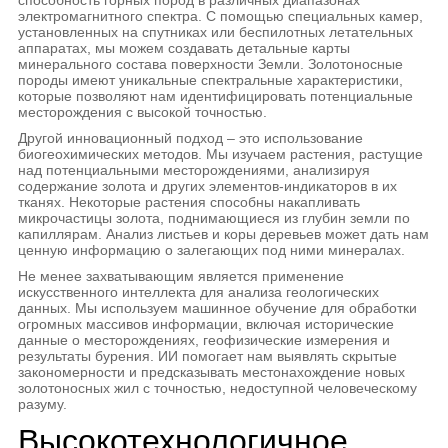
электромагнитного спектра. С помощью специальных камер,
установленных на спутниках или беспилотных летательных
аппаратах, мы можем создавать детальные карты
минерального состава поверхности Земли. Золотоносные
породы имеют уникальные спектральные характеристики,
которые позволяют нам идентифицировать потенциальные
месторождения с высокой точностью.
Другой инновационный подход – это использование
биогеохимических методов. Мы изучаем растения, растущие
над потенциальными месторождениями, анализируя
содержание золота и других элементов-индикаторов в их
тканях. Некоторые растения способны накапливать
микрочастицы золота, поднимающиеся из глубин земли по
капиллярам. Анализ листьев и коры деревьев может дать нам
ценную информацию о залегающих под ними минералах.
Не менее захватывающим является применение
искусственного интеллекта для анализа геологических
данных. Мы используем машинное обучение для обработки
огромных массивов информации, включая исторические
данные о месторождениях, геофизические измерения и
результаты бурения. ИИ помогает нам выявлять скрытые
закономерности и предсказывать местонахождение новых
золотоносных жил с точностью, недоступной человеческому
разуму.
Высокотехнологичное