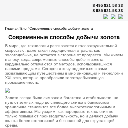
8 495 921-58-33
8 985 921-58-33
Главная
/
Блог
/
Современные способы добычи золота
Современные способы добычи золота
В мире, где технологии развиваются с головокружительной
скоростью, даже такая традиционная отрасль, как
золотодобыча, не остается в стороне от прогресса. Мы живем
в эпоху, когда современные способы добычи золота
кардинально отличаются от методов, использовавшихся
нашими предками. Сегодня я хочу поделиться с вами
захватывающим путешествием в мир инноваций и технологий
XXI века, которые преобразили золотодобывающую
промышленность.
Золото всегда было символом богатства и стабильности, но
путь от земных недр до сияющего слитка в банковском
хранилище становится все более высокотехнологичным и
эффективным. Мы увидим, как передовые технологии не
только повышают производительность, но и делают добычу
золота более экологичной и безопасной для окружающей
среды.