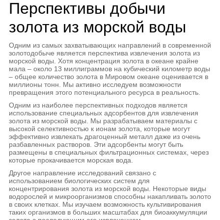
Перспективы добычи
золота из морской воды
Одним из самых захватывающих направлений в современной
золотодобыче является перспектива извлечения золота из
морской воды. Хотя концентрация золота в океане крайне
мала – около 13 миллиграммов на кубический километр воды
– общее количество золота в Мировом океане оценивается в
миллионы тонн. Мы активно исследуем возможности
превращения этого потенциального ресурса в реальность.
Одним из наиболее перспективных подходов является
использование специальных адсорбентов для извлечения
золота из морской воды. Мы разрабатываем материалы с
высокой селективностью к ионам золота, которые могут
эффективно извлекать драгоценный металл даже из очень
разбавленных растворов. Эти адсорбенты могут быть
размещены в специальных фильтрационных системах, через
которые прокачивается морская вода.
Другое направление исследований связано с
использованием биологических систем для
концентрирования золота из морской воды. Некоторые виды
водорослей и микроорганизмов способны накапливать золото
в своих клетках. Мы изучаем возможность культивирования
таких организмов в больших масштабах для биоаккумуляции
золота с последующим его извлечением.