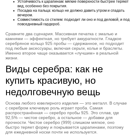
Устойчивость к царапинам: мягкие поверхности быстрее теряют
вид, особенно без покрытия.
Посадка на пальца: кольцо не должно давить утром и спадать
вечером.
Совместимость со стилем: подходит ли оно и под деловой, и под
повседневный гардероб.
Сравните два сценария. Массивная печатка с эмалью и
камнями — эффектная, но требует аккуратности. Гладкое
серебряное кольцо 925 пробы — сдержанное, но подходит
под любые аксессуары, включая серьги, колье и браслеты.
Именно второе чаще оказывается «лучшим» в реальной
жизни.
Виды серебра: как не
купить красивую, но
недолговечную вещь
Основа любого ювелирного изделия — это металл. В случае
с серебром ключевую роль играет проба. Самая
распространённая — серебро пробы 925. Это сплав, где
92,5% — чистое серебро, а остальное — добавки для
прочности. Чистое серебро (999) слишком мягкое, оно
быстро теряет форму и покрывается царапинами, поэтому
для ежедневной носки почти не используется.