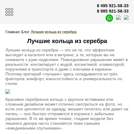
8 495 921-58-33
8 985 921-58-33
Главная
/
Блог
/
Лучшие кольца из серебра
Лучшие кольца из серебра
Лучшие кольца из серебра — это не те, что эффектнее
выглядят в каталоге или в витрине, а те, которые вы не
снимаете с руки неделями. Повседневное украшение живёт в
реальности: контактирует с водой, косметикой, клавиатурой,
поручнями в транспорте и даже с ключами в кармане.
Поэтому критерий «лучшее» здесь складывается из трёх
факторов: комфорт, износостойкость и универсальность по
стилю.
Красивое серебряное кольцо с крупное вставками или
сложным дизайном может отлично смотреться на фото, но
если оно цепляется за одежду, мешает печатать или давит на
палец — оно быстро отправится в корзина с забытыми
украшения. В то же время тонкие, гладкие модели без
лишнего декора часто становятся теми самыми
«ежедневными спутниками».