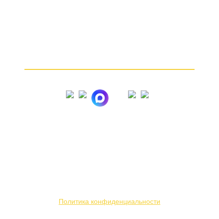
От чего зависит цена
Почему мы
Частые вопросы
Как продать золото
© 2005 – 2026
Вся представленная на сайте информация носит
информационный характер и ни при каких условиях
не является публичной офертой. Мы используем
файлы «cookie» с целью персонализации сервисов
и повышения удобства пользования веб-сайтом.
Политика конфиденциальности