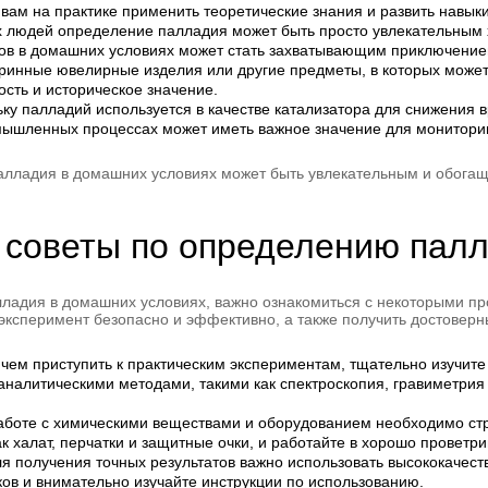
 вам на практике применить теоретические знания и развить навык
 людей определение палладия может быть просто увлекательным 
в в домашних условиях может стать захватывающим приключением 
аринные ювелирные изделия или другие предметы, в которых може
сть и историческое значение.
ку палладий используется в качестве катализатора для снижения 
мышленных процессах может иметь важное значение для монитори
алладия в домашних условиях может быть увлекательным и обога
советы по определению пал
алладия в домашних условиях, важно ознакомиться с некоторыми 
ксперимент безопасно и эффективно, а также получить достоверн
 чем приступить к практическим экспериментам, тщательно изучит
аналитическими методами, такими как спектроскопия, гравиметрия
аботе с химическими веществами и оборудованием необходимо стр
ак халат, перчатки и защитные очки, и работайте в хорошо провет
ля получения точных результатов важно использовать высококачест
ов и внимательно изучайте инструкции по использованию.