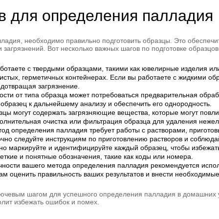
в для определения палладия
лладия, необходимо правильно подготовить образцы. Это обеспечит
 загрязнений. Вот несколько важных шагов по подготовке образцов
аботаете с твердыми образцами, такими как ювелирные изделия ил
чистых, герметичных контейнерах. Если вы работаете с жидкими о
редотвращая загрязнение.
сти от типа образца может потребоваться предварительная обрабо
 образец к дальнейшему анализу и обеспечить его однородность.
зцы могут содержать загрязняющие вещества, которые могут повли
полнительная очистка или фильтрация образца для удаления неже
тод определения палладия требует работы с растворами, приготов
очно следуйте инструкциям по приготовлению растворов и соблюда
о маркируйте и идентифицируйте каждый образец, чтобы избежать
четкие и понятные обозначения, такие как коды или номера.
чности вашего метода определения палладия рекомендуется испол
ам оценить правильность ваших результатов и внести необходимые
лючевым шагом для успешного определения палладия в домашних у
олит избежать ошибок и помех.