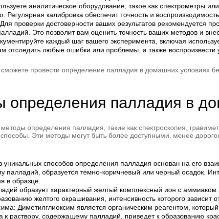
льзуете аналитическое оборудование, такое как спектрометры или 
ю. Регулярная калибровка обеспечит точность и воспроизводимость
Для проверки достоверности ваших результатов рекомендуется пр
лладий. Это позволит вам оценить точность ваших методов и вне
кументируйте каждый шаг вашего эксперимента, включая использу
ам отследить любые ошибки или проблемы, а также воспроизвести
сможете провести определение палладия в домашних условиях бе
ы определения палладия в д
методы определения палладия, такие как спектроскопия, гравимет
 способы. Эти методы могут быть более доступными, менее дорого
з уникальных способов определения палладия основан на его вза
му палладий, образуется темно-коричневый или черный осадок. Инт
я в образце.
адий образует характерный желтый комплексный ион с аммиаком. 
азованию желтого окрашивания, интенсивность которого зависит о
има: Диметилглиоксим является органическим реагентом, который
 к раствору, содержащему палладий, приведет к образованию кра