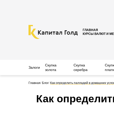
ГЛАВНАЯ
КУРСЫ ВАЛЮТ И М
Скупка
Скупка
Скуп
Залоги
золота
серебра
плат
Главная
/
Блог
/
Как определить палладий в домашних усло
Как определит