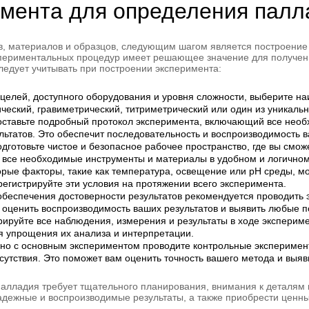
имента для определения палл
в, материалов и образцов, следующим шагом является построение
периментальных процедур имеет решающее значение для получени
ледует учитывать при построении эксперимента:
 целей, доступного оборудования и уровня сложности, выберите 
ческий, гравиметрический, титриметрический или один из уникаль
оставьте подробный протокол эксперимента, включающий все необх
льтатов. Это обеспечит последовательность и воспроизводимость 
дготовьте чистое и безопасное рабочее пространство, где вы смож
е все необходимые инструменты и материалы в удобном и логичном
орые факторы, такие как температура, освещение или pH среды, мо
егистрируйте эти условия на протяжении всего эксперимента.
обеспечения достоверности результатов рекомендуется проводить 
ит оценить воспроизводимость ваших результатов и выявить любые 
рируйте все наблюдения, измерения и результаты в ходе экспериме
я упрощения их анализа и интерпретации.
но с основным экспериментом проводите контрольные эксперимент
сутствия. Это поможет вам оценить точность вашего метода и выя
алладия требует тщательного планирования, внимания к деталям 
адежные и воспроизводимые результаты, а также приобрести ценны