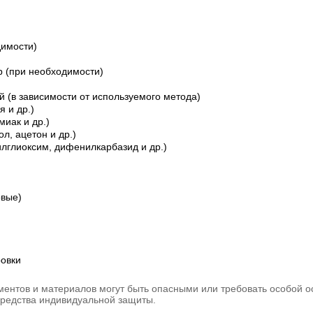
димости)
 (при необходимости)
 (в зависимости от используемого метода)
я и др.)
миак и др.)
л, ацетон и др.)
лглиоксим, дифенилкарбазид и др.)
овые)
ровки
ументов и материалов могут быть опасными или требовать особой 
средства индивидуальной защиты.