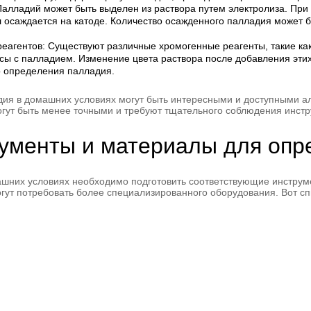
алладий может быть выделен из раствора путем электролиза. При 
 осаждается на катоде. Количество осажденного палладия может 
еагентов: Существуют различные хромогенные реагенты, такие к
ы с палладием. Изменение цвета раствора после добавления этих
о определения палладия.
ия в домашних условиях могут быть интересными и доступными а
огут быть менее точными и требуют тщательного соблюдения инстр
ументы и материалы для опр
шних условиях необходимо подготовить соответствующие инструм
огут потребовать более специализированного оборудования. Вот с