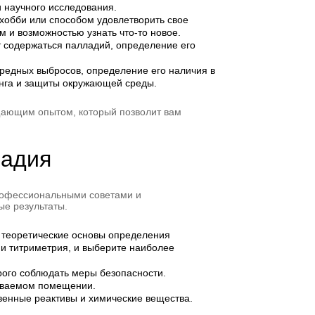
и научного исследования.
хобби или способом удовлетворить свое
и возможностью узнать что-то новое.
т содержаться палладий, определение его
вредных выбросов, определение его наличия в
нга и защиты окружающей среды.
щающим опытом, который позволит вам
ладия
профессиональными советами и
ые результаты.
е теоретические основы определения
 и титриметрия, и выберите наиболее
ого соблюдать меры безопасности.
риваемом помещении.
венные реактивы и химические вещества.