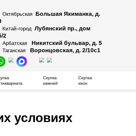
Большая Якиманка, д.
Октябрьская
9
Лубянский пр., дом
Китай-город
5/2
Никитский бульвар, д. 5
Арбатская
Воронцовская, д. 2/10с1
Таганская
купка
Скупка
Скупка
тиквариата
камней
икон
их условиях