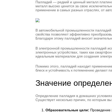
Палладий — редкий и ценный металл платин
металл высоко ценится за свою исключительн
применение в самых разных отраслях, от ав
В автомобильной промышленности палладий ис
свойства позволяют эффективно преобразовыв
Благодаря этому палладий вносит значитель
В электронной промышленности палладий исп
электронных устройствах, таких как смартфо
идеальным материалом для создания электри
Помимо этого, палладий находит применение 
блеск и устойчивость к потемнению делают 
Значение определе
Определение палладия в домашних условиях 
Существует несколько причин, по которым вы
Образовательные цели:
Проведение э