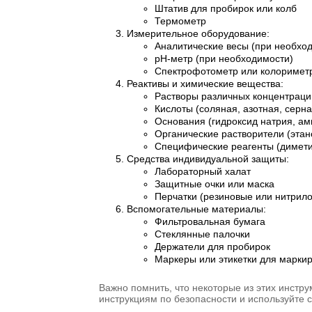
Штатив для пробирок или колб
Термометр
Измерительное оборудование:
Аналитические весы (при необхо
pH-метр (при необходимости)
Спектрофотометр или колориметр
Реактивы и химические вещества:
Растворы различных концентраций
Кислоты (соляная, азотная, серна
Основания (гидроксид натрия, ам
Органические растворители (этано
Специфические реагенты (димети
Средства индивидуальной защиты:
Лабораторный халат
Защитные очки или маска
Перчатки (резиновые или нитрил
Вспомогательные материалы:
Фильтровальная бумага
Стеклянные палочки
Держатели для пробирок
Маркеры или этикетки для марки
Важно помнить, что некоторые из этих инстр
инструкциям по безопасности и используйте 