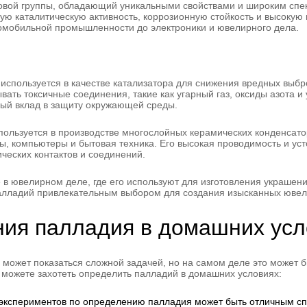
овой группы, обладающий уникальными свойствами и широким спе
ую каталитическую активность, коррозионную стойкость и высокую
томобильной промышленности до электроники и ювелирного дела.
пользуется в качестве катализатора для снижения вредных выброс
ать токсичные соединения, такие как угарный газ, оксиды азота и
ный вклад в защиту окружающей среды.
ользуется в производстве многослойных керамических конденсато
ны, компьютеры и бытовая техника. Его высокая проводимость и ус
ческих контактов и соединений.
в ювелирном деле, где его используют для изготовления украшени
палладий привлекательным выбором для создания изысканных ювел
ния палладия в домашних усл
может показаться сложной задачей, но на самом деле это может 
 можете захотеть определить палладий в домашних условиях:
кспериментов по определению палладия может быть отличным спо