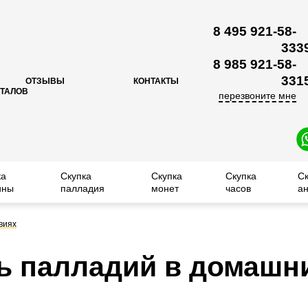
8 495 921-58-
33
3
8 985 921-58-
33
1
ОТЗЫВЫ
КОНТАКТЫ
ЕТАЛОВ
перезвоните мне
ка
Скупка
Скупка
Скупка
С
ины
палладия
монет
часов
ан
виях
ь палладий в домашн