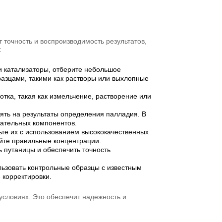
 точность и воспроизводимость результатов,
:
и катализаторы, отберите небольшое
бразцами, такими как растворы или выхлопные
тка, такая как измельчение, растворение или
ять на результаты определения палладия. В
лательных компонентов.
ьте их с использованием высококачественных
йте правильные концентрации.
 путаницы и обеспечить точность
ьзовать контрольные образцы с известным
 корректировки.
словиях. Это обеспечит надежность и