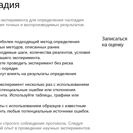
адия
 эксперимента для определения палладия.
я точных и воспроизводимых результатов.
Записаться
наиболее подходящий метод определения
на оценку
ных методов, описанных ранее.
одимые шаги, количества реагентов, условия
вашего эксперимента.
ете проводить эксперимент без риска
 порядке.
гут влиять на результаты определения
эксперимент несколько раз с использованием
потенциальные ошибки или отклонения.
нта. Используйте таблицы, графики или
ы с использованием образцов с известным
вить любые потенциальные источники ошибок.
и строгого соблюдения протокола. Следуя
й опыт в проведении научных экспериментов.