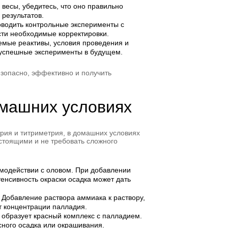
весы, убедитесь, что оно правильно
 результатов.
оводить контрольные эксперименты с
сти необходимые корректировки.
емые реактивы, условия проведения и
 успешные эксперименты в будущем.
зопасно, эффективно и получить
омашних условиях
рия и титриметрия, в домашних условиях
стоящими и не требовать сложного
имодействии с оловом. При добавлении
енсивность окраски осадка может дать
Добавление раствора аммиака к раствору,
т концентрации палладия.
 образует красный комплекс с палладием.
сного осадка или окрашивания.