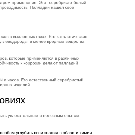
ктром применения. Этот серебристо-белый
 проводимость. Палладий нашел свое
ов в выхлопных газах. Его каталитические
 углеводороды, в менее вредные вещества.
ров, которые применяются в различных
тойчивость к коррозии делают палладий
й и часов. Его естественный серебристый
ирных изделий.
овиях
быть увлекательным и полезным опытом.
собом углубить свои знания в области химии