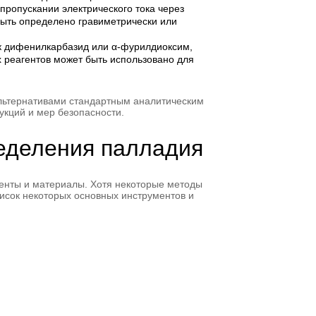
пропускании электрического тока через
быть определено гравиметрически или
ак дифенилкарбазид или α-фурилдиоксим,
 реагентов может быть использовано для
льтернативами стандартным аналитическим
укций и мер безопасности.
еделения палладия
енты и материалы. Хотя некоторые методы
писок некоторых основных инструментов и