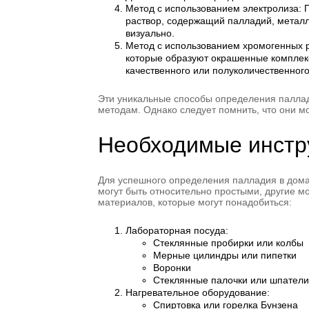
Метод с использованием электролиза: П
раствор, содержащий палладий, металл
визуально.
Метод с использованием хромогенных р
которые образуют окрашенные комплекс
качественного или полуколичественног
Эти уникальные способы определения паллад
методам. Однако следует помнить, что они м
Необходимые инстр
Для успешного определения палладия в дома
могут быть относительно простыми, другие м
материалов, которые могут понадобиться:
Лабораторная посуда:
Стеклянные пробирки или колбы
Мерные цилиндры или пипетки
Воронки
Стеклянные палочки или шпатели
Нагревательное оборудование:
Спиртовка или горелка Бунзена