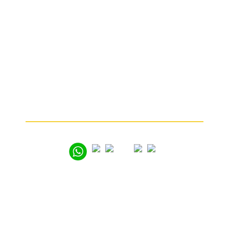
ИНФОРМАЦИЯ
Кто мы
Какие изделия мы принимаем
От чего зависит цена
Почему мы
Частые вопросы
Как продать золото
© 2005 – 2026
Вся представленная на сайте информация носит
информационный характер и ни при каких условиях
не является публичной офертой. Мы используем